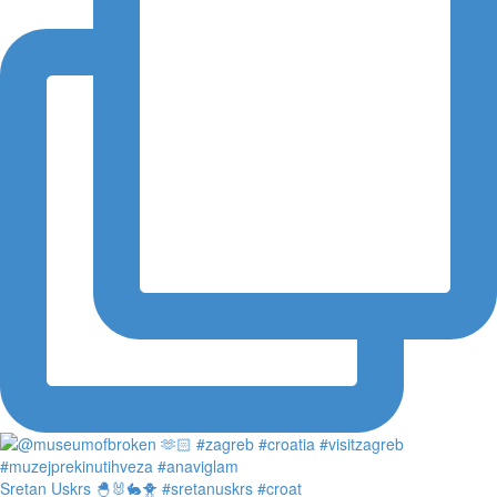
Sretan Uskrs 🐣🐰🐇🐥 #sretanuskrs #croat