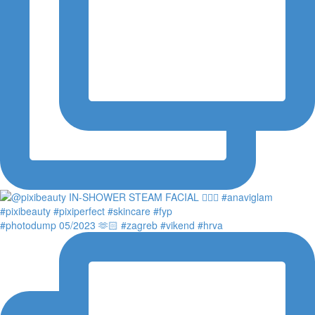
#photodump 05/2023 🫶🏻 #zagreb #vikend #hrva