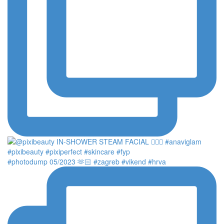
#photodump 05/2023 🫶🏻 #zagreb #vikend #hrva