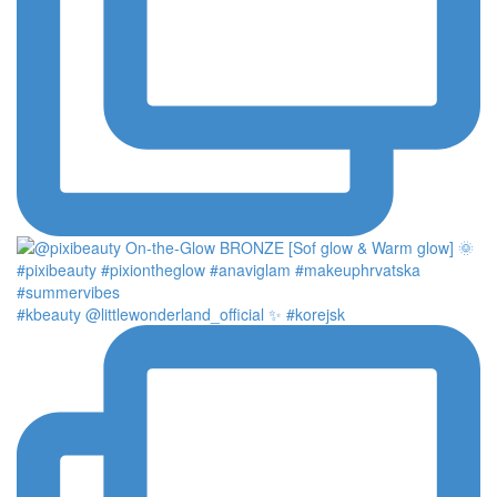
#kbeauty @littlewonderland_official ✨ #korejsk