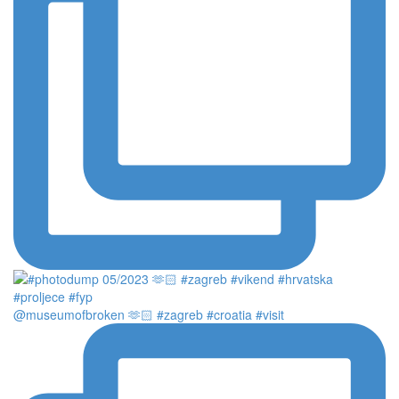
@museumofbroken 🫶🏻 #zagreb #croatia #visit