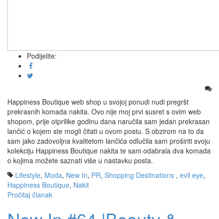
Podijelite:
Happiness Boutique web shop u svojoj ponudi nudi pregršt
prekrasnih komada nakita. Ovo nije moj prvi susret s ovim web
shopom, prije otprilike godinu dana naručila sam jedan prekrasan
lančić o kojem ste mogli čitati u ovom postu. S obzirom na to da
sam jako zadovoljna kvalitetom lančića odlučila sam proširiti svoju
kolekciju Happiness Boutique nakita te sam odabrala dva komada
o kojima možete saznati više u nastavku posta.
Lifestyle
,
Moda
,
New In
,
PR
,
Shopping Destinations
,
evil eye
,
Happiness Boutique
,
Nakit
Pročitaj članak
New In #64 |Beauty &