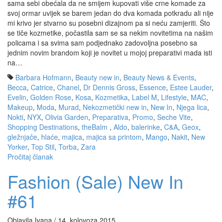
sama sebi obećala da ne smijem kupovati više crne komade za
svoj ormar uvijek se barem jedan do dva komada potkradu ali nije
mi krivo jer stvarno su posebni dizajnom pa si neću zamjeriti. Što
se tiče kozmetike, počastila sam se sa nekim novitetima na našim
policama i sa svima sam podjednako zadovoljna posebno sa
jednim novim brandom koji je novitet u mojoj preparativi mada isti
na…
Barbara Hofmann
,
Beauty new in
,
Beauty News & Events
,
Becca
,
Catrice
,
Chanel
,
Dr Dennis Gross
,
Essence
,
Estee Lauder
,
Evelin
,
Golden Rose
,
Kosa
,
Kozmetika
,
Label M
,
Lifestyle
,
MAC
,
Makeup
,
Moda
,
Murad
,
Nekozmetički new in
,
New In
,
Njega lica
,
Nokti
,
NYX
,
Olivia Garden
,
Preparativa
,
Promo
,
Seche Vite
,
Shopping Destinations
,
theBalm
,
Aldo
,
balerinke
,
C&A
,
Geox
,
gležnjače
,
hlaće
,
majica
,
majica sa printom
,
Mango
,
Nakit
,
New
Yorker
,
Top Stil
,
Torba
,
Zara
Pročitaj članak
Fashion (Sale) New In
#61
Objavila Ivana / 14. kolovoza 2015.