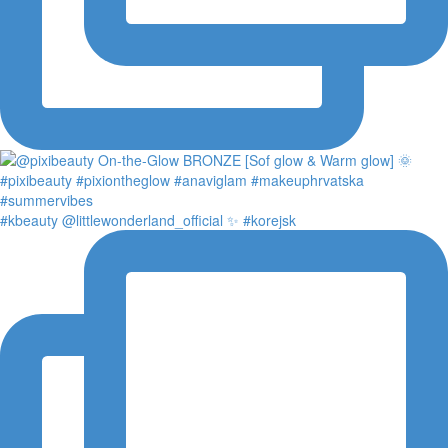
#kbeauty @littlewonderland_official ✨ #korejsk