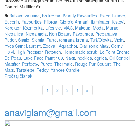
proizvode a Filorga serum Perfect+ u kombinaciji sa Murad Oil-
Control Mattifier čini…
Balzam za usne
,
bb krema
,
Beauty Favourites
,
Estee Lauder
,
Eucerin
,
Favourites
,
Filorga
,
Giorgio Armani
,
Iluminator
,
Kistovi
,
Korektor
,
Kozmetika
,
Lifestyle
,
MAC
,
Makeup
,
Moda
,
Murad
,
Njega lica
,
Njega tijela
,
Non Beauty Favourites
,
Preparativa
,
Puder
,
Sjajilo
,
Sjenila
,
Tarte
,
tonirana krema
,
Tuš/Olovka
,
Vichy
,
Yves Saint Laurent
,
Zoeva
,
Aquaphor
,
Clarisonic Mia2
,
Corny
,
H&M
,
High Precision Retouch
,
Homemade scrub
,
Le Teint Enchre
De Peau
,
Luxe Face Paint 109
,
Nakit
,
neckles
,
ogrlica
,
Oil Control
Mattifier
,
Perfect+
,
Purete Thermale
,
Rouge Pur Couture The
Mats
,
Tartalette
,
Teddy
,
Yankee Candle
Pročitaj članak
1
2
3
4
»
anaviglam@gmail.com