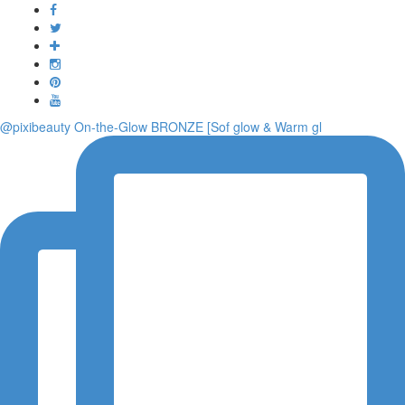
Toggle
navigati
@pixibeauty On-the-Glow BRONZE [Sof glow & Warm gl