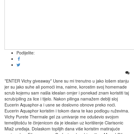
Podijelite:
*ENTER Vichy giveaway* Usne su mi trenutno u jako lošem stanju
jer su jako suhe ali pomoći ima, naime, korostim svoj homemade
scrub kojemu sam našla idealan omjer i ponekad znam koristiti taj
scrub/piling za lice i tijelo. Nakon pilinga namažem deblji sloj
Eucerin Aquaphor-a i usne se doslovno obnove preko noći.
Eucerin Aquaphor koristim i tokom dana te kao podlogu ruževima.
Vichy Purete Thermale gel za umivanje me oduševio svojom
temeljitošću te činjenicom da je idealan uz korištenje Clarisonic
Mia2 uređaja. Dolaskom toplijih dana više koristim matirajuće