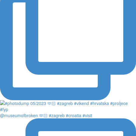
@museumofbroken 🫶🏻 #zagreb #croatia #visit