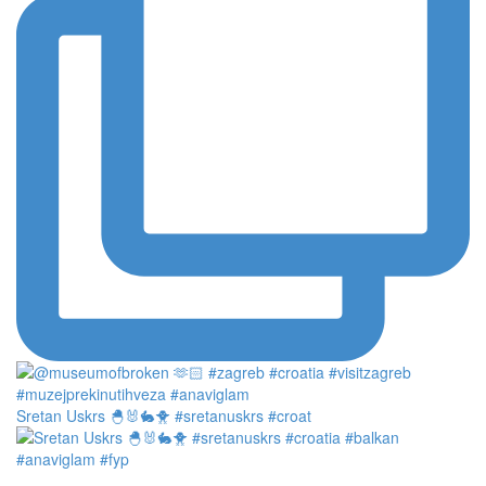
Sretan Uskrs 🐣🐰🐇🐥 #sretanuskrs #croat