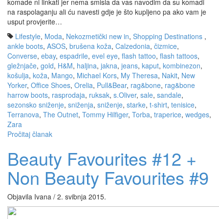
komade ni linkati jer nema smisla da vas navodim da su komadi
na raspolaganju ali ću navesti gdje je što kupljeno pa ako vam je
usput provjerite…
Lifestyle
,
Moda
,
Nekozmetički new in
,
Shopping Destinations
,
ankle boots
,
ASOS
,
brušena koža
,
Calzedonia
,
čizmice
,
Converse
,
ebay
,
espadrile
,
evel eye
,
flash tattoo
,
flash tattoos
,
gležnjače
,
gold
,
H&M
,
haljina
,
jakna
,
jeans
,
kaput
,
kombinezon
,
košulja
,
koža
,
Mango
,
Michael Kors
,
My Theresa
,
Nakit
,
New
Yorker
,
Office Shoes
,
Orelia
,
Pull&Bear
,
rag&bone
,
rag&bone
harrow boots
,
rasprodaja
,
ruksak
,
s.Oliver
,
sale
,
sandale
,
sezonsko sniženje
,
sniženja
,
sniženje
,
starke
,
t-shirt
,
tenisice
,
Terranova
,
The Outnet
,
Tommy Hilfiger
,
Torba
,
traperice
,
wedges
,
Zara
Pročitaj članak
Beauty Favourites #12 +
Non Beauty Favourites #9
Objavila Ivana / 2. svibnja 2015.