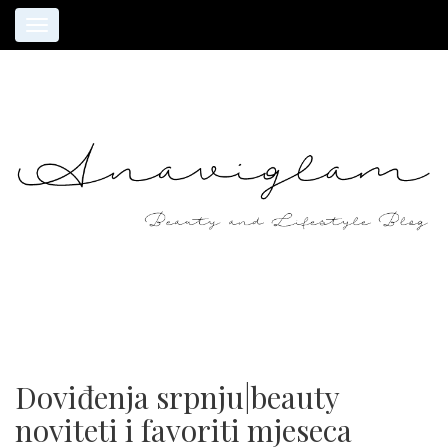
Toggle
navigation
Doviđenja srpnju|beauty
noviteti i favoriti mjeseca