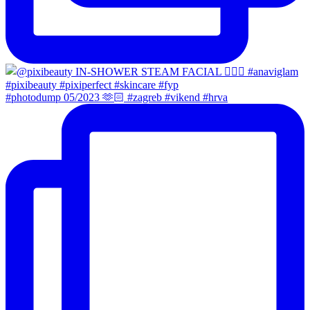
#photodump 05/2023 🫶🏻 #zagreb #vikend #hrva