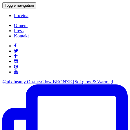
Toggle navigation
Početna
O meni
Press
Kontakt
@pixibeauty On-the-Glow BRONZE [Sof glow & Warm gl