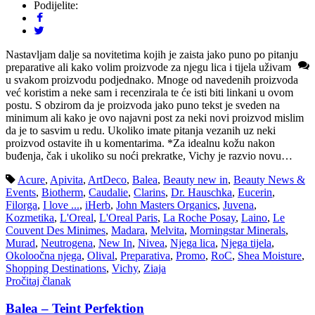
Podijelite:
Nastavljam dalje sa novitetima kojih je zaista jako puno po pitanju
preparative ali kako volim proizvode za njegu lica i tijela uživam
u svakom proizvodu podjednako. Mnoge od navedenih proizvoda
već koristim a neke sam i recenzirala te će isti biti linkani u ovom
postu. S obzirom da je proizvoda jako puno tekst je sveden na
minimum ali kako je ovo najavni post za neki novi proizvod mislim
da je to sasvim u redu. Ukoliko imate pitanja vezanih uz neki
proizvod ostavite ih u komentarima. *Za idealnu kožu nakon
buđenja, čak i ukoliko su noći prekratke, Vichy je razvio novu…
Acure
,
Apivita
,
ArtDeco
,
Balea
,
Beauty new in
,
Beauty News &
Events
,
Biotherm
,
Caudalie
,
Clarins
,
Dr. Hauschka
,
Eucerin
,
Filorga
,
I love ...
,
iHerb
,
John Masters Organics
,
Juvena
,
Kozmetika
,
L'Oreal
,
L'Oreal Paris
,
La Roche Posay
,
Laino
,
Le
Couvent Des Minimes
,
Madara
,
Melvita
,
Morningstar Minerals
,
Murad
,
Neutrogena
,
New In
,
Nivea
,
Njega lica
,
Njega tijela
,
Okoloočna njega
,
Olival
,
Preparativa
,
Promo
,
RoC
,
Shea Moisture
,
Shopping Destinations
,
Vichy
,
Ziaja
Pročitaj članak
Balea – Teint Perfektion