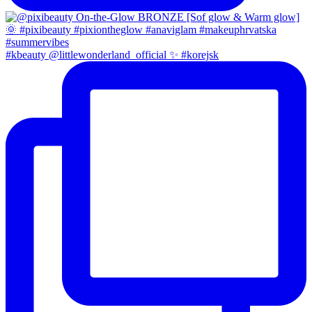
#kbeauty @littlewonderland_official ✨ #korejsk