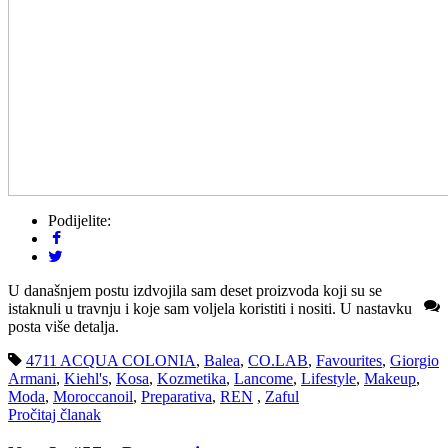
Podijelite:
U današnjem postu izdvojila sam deset proizvoda koji su se
istaknuli u travnju i koje sam voljela koristiti i nositi. U nastavku
posta više detalja.
4711 ACQUA COLONIA
,
Balea
,
CO.LAB
,
Favourites
,
Giorgio
Armani
,
Kiehl's
,
Kosa
,
Kozmetika
,
Lancome
,
Lifestyle
,
Makeup
,
Moda
,
Moroccanoil
,
Preparativa
,
REN
,
Zaful
Pročitaj članak