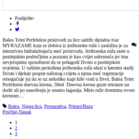
Podijelite:
Balea Teint Perfektion proizvodi za lice sadrže djetalnu tvar
MYRAZAME koja se dobiva iz jerihonske ruže i zaslužna je za
intenzivnu hidratizirajuću moć proizvoda. Jerihonska ruža raste u
pustinjskim područjima a poznata je kao cvijet uskrsnuća jer ima
nevjerojatnu sposobnost da se prilagodi životu u pustinjskim
uvjetima. U sušnim periodima jerihonska ruža ulazi u latentni stadij
života i djeluje posput sušenog cvijeta a njena moć regenracije
omogućuje joj da se uz nekoliko kapi kiše vrati u život. Balea Teint
Perfektion dnevna krema, 50ml Dnevna krema guste teksture na
dodir ali po nanošenju je znatno laganija. Miris ruže dominira ovom
kremom…
Balea
,
Njega lica
,
Preparativa
,
Primer/Baza
Pročitaj članak
1
2
3