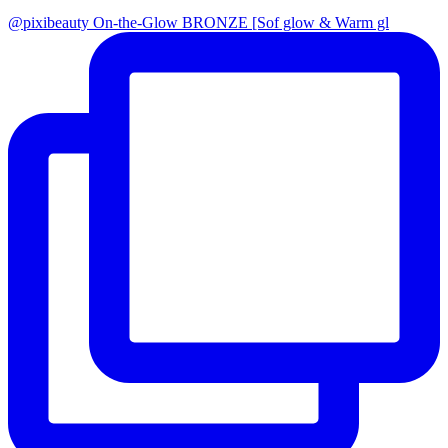
@pixibeauty On-the-Glow BRONZE [Sof glow & Warm gl