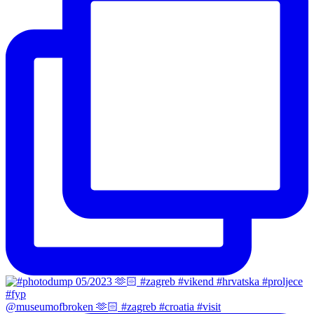
@museumofbroken 🫶🏻 #zagreb #croatia #visit