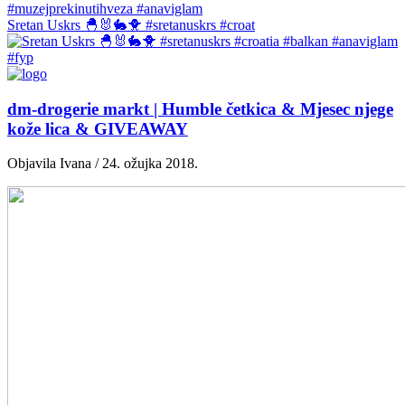
Sretan Uskrs 🐣🐰🐇🐥 #sretanuskrs #croat
dm-drogerie markt | Humble četkica & Mjesec njege
kože lica & GIVEAWAY
Objavila Ivana / 24. ožujka 2018.