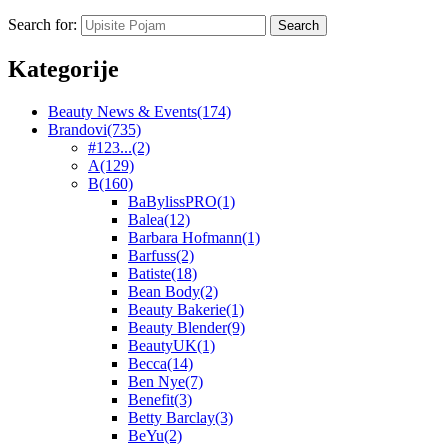
Search for:
Kategorije
Beauty News & Events
(174)
Brandovi
(735)
#123...
(2)
A
(129)
B
(160)
BaBylissPRO
(1)
Balea
(12)
Barbara Hofmann
(1)
Barfuss
(2)
Batiste
(18)
Bean Body
(2)
Beauty Bakerie
(1)
Beauty Blender
(9)
BeautyUK
(1)
Becca
(14)
Ben Nye
(7)
Benefit
(3)
Betty Barclay
(3)
BeYu
(2)