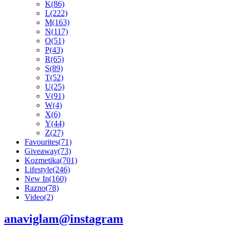
K
(86)
L
(222)
M
(163)
N
(117)
O
(51)
P
(43)
R
(65)
S
(89)
T
(52)
U
(25)
V
(91)
W
(4)
X
(6)
Y
(44)
Z
(27)
Favourites
(71)
Giveaway
(73)
Kozmetika
(701)
Lifestyle
(246)
New In
(160)
Razno
(78)
Video
(2)
anaviglam@instagram