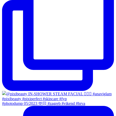
#photodump 05/2023 🫶🏻 #zagreb #vikend #hrva