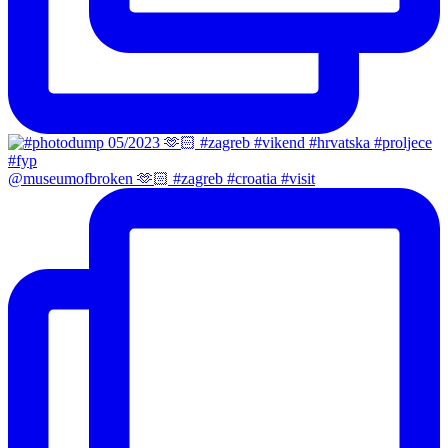
@museumofbroken 🫶🏻 #zagreb #croatia #visit