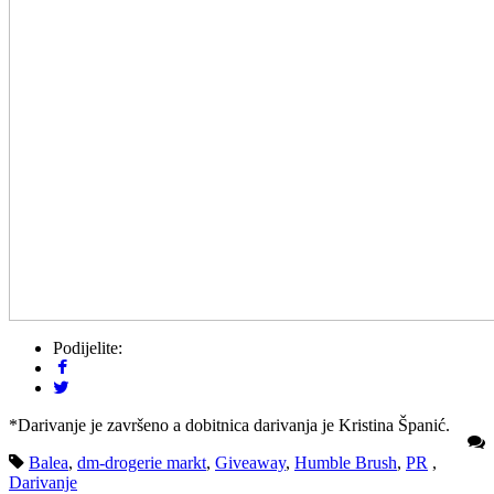
Podijelite:
*Darivanje je završeno a dobitnica darivanja je Kristina Španić.
Balea
,
dm-drogerie markt
,
Giveaway
,
Humble Brush
,
PR
,
Darivanje