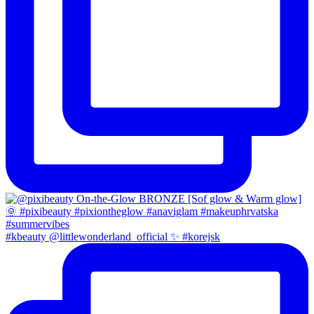
#kbeauty @littlewonderland_official ✨ #korejsk