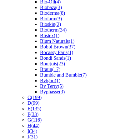
Bio-Oil
(4)
Biobaza
(3)
Bioderma
(8)
Biofarm
(3)
Bioskin
(2)
Biotherm
(34)
Blistex
(1)
Blum Naturals
(1)
Bobbi Brown
(37)
Bocassy Paris
(1)
Bondi Sands
(1)
Bourjois
(23)
Braun
(17)
Bumble and Bumble
(7)
Bvlgari
(1)
By Terry
(5)
Byphasse
(3)
C
(199)
D
(99)
E
(135)
F
(33)
G
(116)
H
(44)
I
(34)
J
(31)