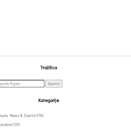
Tražilica
arch
:
Kategorije
auty News & Events
(174)
andovi
(735)