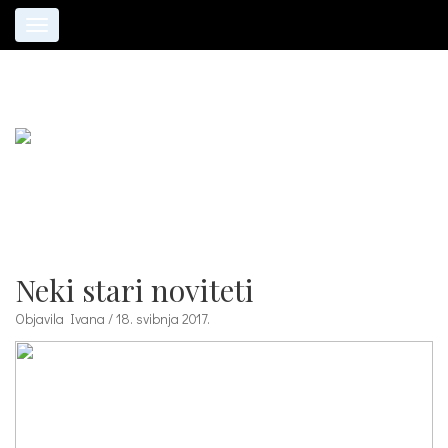
Toggle
navigation
Neki stari noviteti
Objavila Ivana / 18. svibnja 2017.