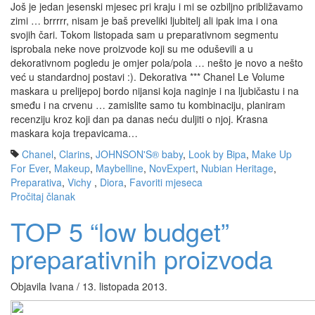
Još je jedan jesenski mjesec pri kraju i mi se ozbiljno približavamo
zimi … brrrrr, nisam je baš preveliki ljubitelj ali ipak ima i ona
svojih čari. Tokom listopada sam u preparativnom segmentu
isprobala neke nove proizvode koji su me oduševili a u
dekorativnom pogledu je omjer pola/pola … nešto je novo a nešto
već u standardnoj postavi :). Dekorativa *** Chanel Le Volume
maskara u prelijepoj bordo nijansi koja naginje i na ljubičastu i na
smeđu i na crvenu … zamislite samo tu kombinaciju, planiram
recenziju kroz koji dan pa danas neću duljiti o njoj. Krasna
maskara koja trepavicama…
Chanel
,
Clarins
,
JOHNSON'S® baby
,
Look by Bipa
,
Make Up
For Ever
,
Makeup
,
Maybelline
,
NovExpert
,
Nubian Heritage
,
Preparativa
,
Vichy
,
Diora
,
Favoriti mjeseca
Pročitaj članak
TOP 5 “low budget”
preparativnih proizvoda
Objavila Ivana / 13. listopada 2013.