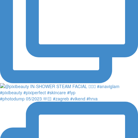
#photodump 05/2023 🫶🏻 #zagreb #vikend #hrva