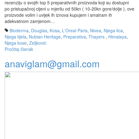
recenziju o svojih top 5 preparativnih proizvoda koji su dostupni
po pristupačnoj cijeni u mjerilu od 50kn ( 10-20kn gore/dolje ), ove
proizvode volim i uvijek ih iznova kupujem i smatram ih
adekvatnom zamjenom…
Bioderma
,
Douglas
,
Kosa
,
L'Oreal Paris
,
Nivea
,
Njega lica
,
Njega tijela
,
Nubian Heritage
,
Preparativa
,
Thayers
,
Himalaya
,
Njega kose
,
Zeljković
Pročitaj članak
anaviglam@gmail.com