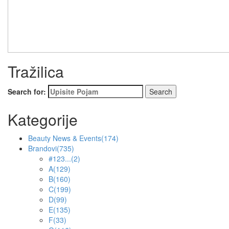
Tražilica
Search for:
Kategorije
Beauty News & Events
(174)
Brandovi
(735)
#123...
(2)
A
(129)
B
(160)
C
(199)
D
(99)
E
(135)
F
(33)