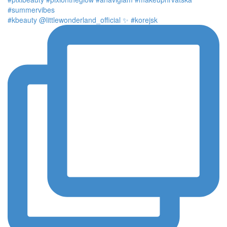
#kbeauty @littlewonderland_official ✨ #korejsk