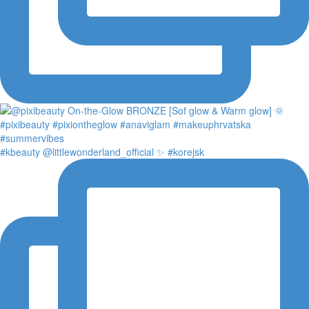
#kbeauty @littlewonderland_official ✨ #korejsk