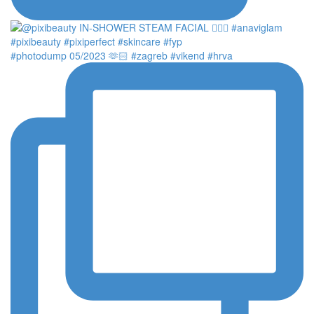
#photodump 05/2023 🫶🏻 #zagreb #vikend #hrva