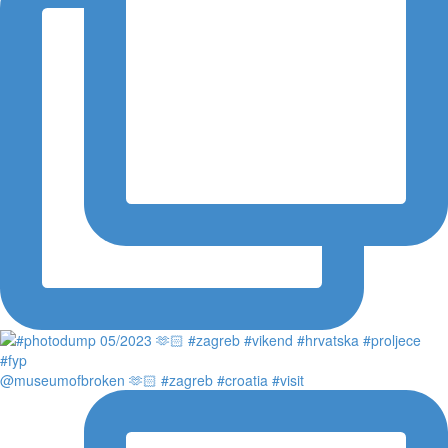
@museumofbroken 🫶🏻 #zagreb #croatia #visit