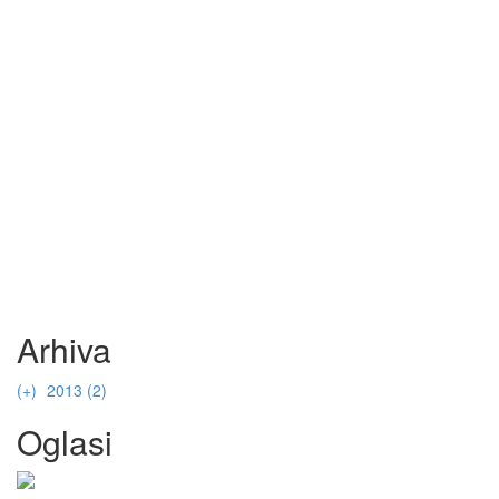
Arhiva
(+)
2013 (2)
(+)
listopad (2)
Oglasi
Favoriti mjeseca - listopad '13
TOP 5 "low budget" preparativnih proizvoda