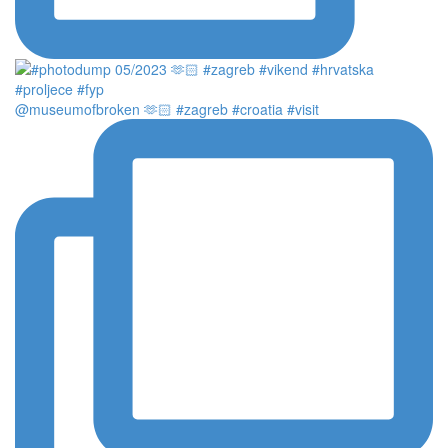
@museumofbroken 🫶🏻 #zagreb #croatia #visit