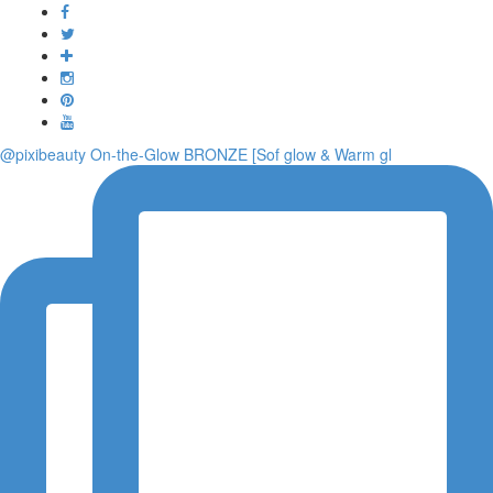
Toggle
navigati
@pixibeauty On-the-Glow BRONZE [Sof glow & Warm gl