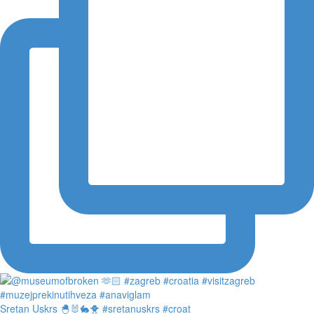
Sretan Uskrs 🐣🐰🐇🐥 #sretanuskrs #croat