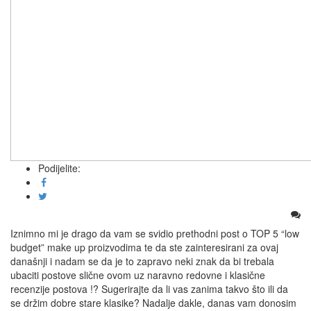
Podijelite:
Iznimno mi je drago da vam se svidio prethodni post o TOP 5 “low
budget” make up proizvodima te da ste zainteresirani za ovaj
današnji i nadam se da je to zapravo neki znak da bi trebala
ubaciti postove slične ovom uz naravno redovne i klasične
recenzije postova !? Sugerirajte da li vas zanima takvo što ili da
se držim dobre stare klasike? Nadalje dakle, danas vam donosim