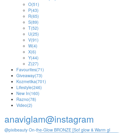
O
(51)
P
(43)
R
(65)
S
(89)
T
(52)
U
(25)
V
(91)
W
(4)
X
(6)
Y
(44)
Z
(27)
Favourites
(71)
Giveaway
(73)
Kozmetika
(701)
Lifestyle
(246)
New In
(160)
Razno
(78)
Video
(2)
anaviglam@instagram
@pixibeauty On-the-Glow BRONZE [Sof glow & Warm gl