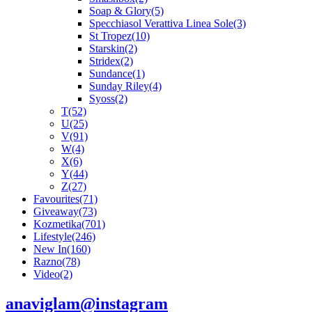
Soap & Glory
(5)
Specchiasol Verattiva Linea Sole
(3)
St Tropez
(10)
Starskin
(2)
Stridex
(2)
Sundance
(1)
Sunday Riley
(4)
Syoss
(2)
T
(52)
U
(25)
V
(91)
W
(4)
X
(6)
Y
(44)
Z
(27)
Favourites
(71)
Giveaway
(73)
Kozmetika
(701)
Lifestyle
(246)
New In
(160)
Razno
(78)
Video
(2)
anaviglam@instagram