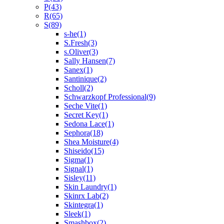
P
(43)
R
(65)
S
(89)
s-he
(1)
S.Fresh
(3)
s.Oliver
(3)
Sally Hansen
(7)
Sanex
(1)
Santinique
(2)
Scholl
(2)
Schwarzkopf Professional
(9)
Seche Vite
(1)
Secret Key
(1)
Sedona Lace
(1)
Sephora
(18)
Shea Moisture
(4)
Shiseido
(15)
Sigma
(1)
Signal
(1)
Sisley
(11)
Skin Laundry
(1)
Skinrx Lab
(2)
Skintegra
(1)
Sleek
(1)
Smashbox
(2)