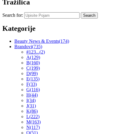
Tražilica
Search for:
Kategorije
Beauty News & Events
(174)
Brandovi
(735)
#123...
(2)
A
(129)
B
(160)
C
(199)
D
(99)
E
(135)
F
(33)
G
(116)
H
(44)
I
(34)
J
(31)
K
(86)
L
(222)
M
(163)
N
(117)
O
(51)