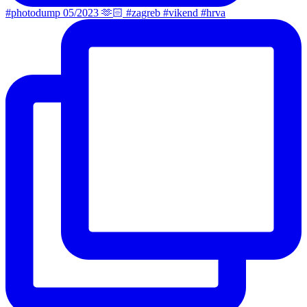
#photodump 05/2023 🫶🏻 #zagreb #vikend #hrva