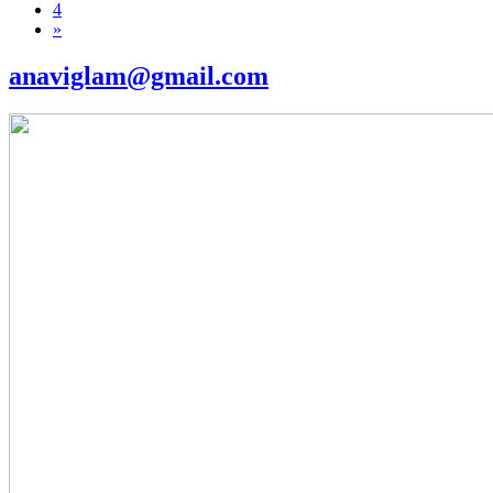
4
»
anaviglam@gmail.com