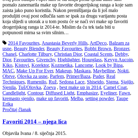
pomalo zanemarila make up favorite drogerijskog ranga a koje sam
zaista jako puno koristila. Nakon premišljanja da li još malo
produljiti ovaj post odlučila sam se ipak za drugu varijantu posta
koja slijedi u utorak a u tom postu će se naći svi make up favoriti
drogerijskog ranga iz 2014-te. Mislim da ću tek tada biti u
potpunosti mirna sa svim silnim…
2014 Favourites
,
Anastasia Beverly Hills
,
ArtDeco
,
Balzam za
usne
,
Beauty Blender
,
Beauty Favourites
,
Bobbi Brown
,
Bronzer
,
Chanel
,
Charlotte Tilbury
,
Christian Dior
,
Coastal Scents
,
Debby
,
Dior
,
Favourites
,
Givenchy
,
Highlighter
,
Hourglass
,
Kevyn Aucoin
,
Kiko
,
Kistovi
,
Korektor
,
Kozmetika
,
Lancome
,
Look by Bipa
,
MAC
,
Make Up For Ever
,
Makeup
,
Maskara
,
Maybelline
,
Nokti
,
Obrve
,
Olovka za usne
,
Parfem
,
Primer/Baza
,
Puder
,
Real
Techniques
,
Rumenilo
,
Ruž
,
Sedona Lace
,
Shiseido
,
Sigma
,
Sjajilo
,
Sjenila
,
Tuš/Olovka
,
Zoeva
,
best make up in 2014
,
Camel Coat
,
Candlelight
,
Contour
,
Diffused Light
,
Emphasize
,
Eyeliner
,
Fawn
,
kremasto sjenilo
,
make up favoriti
,
Melba
,
setting powder
,
Taupe
Erika
Pročitaj članak
Favoriti 2014 – njega lica
Objavila Ivana / 8. siječnja 2015.