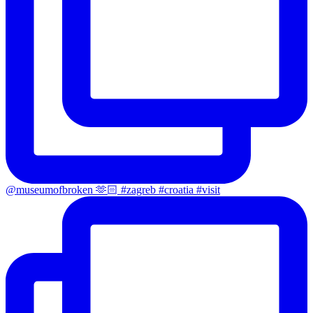
@museumofbroken 🫶🏻 #zagreb #croatia #visit