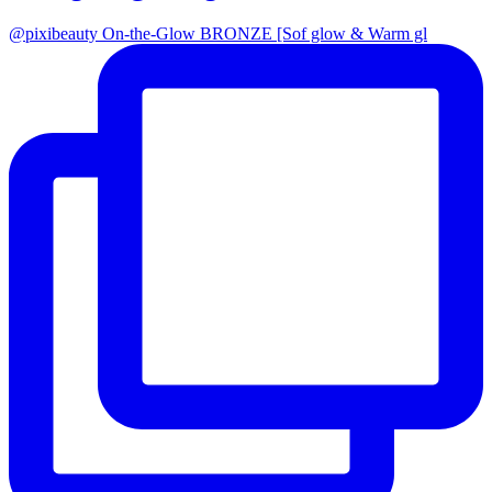
@pixibeauty On-the-Glow BRONZE [Sof glow & Warm gl