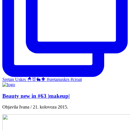
Sretan Uskrs 🐣🐰🐇🐥 #sretanuskrs #croat
Beauty new in #63 |makeup|
Objavila Ivana / 21. kolovoza 2015.