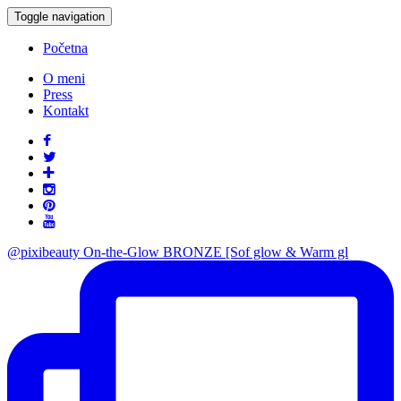
Toggle navigation
Početna
O meni
Press
Kontakt
@pixibeauty On-the-Glow BRONZE [Sof glow & Warm gl