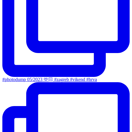
#photodump 05/2023 🫶🏻 #zagreb #vikend #hrva