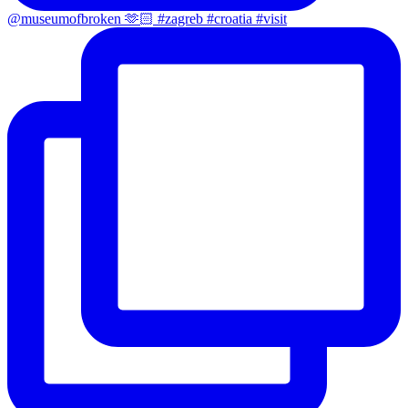
@museumofbroken 🫶🏻 #zagreb #croatia #visit