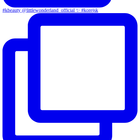
#kbeauty @littlewonderland_official ✨ #korejsk