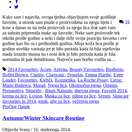
Kako sam i najavila, ovoga tjedna objavljujem svoje godišnje
16
favorite, u utorak sam pisala o proizvodima za njegu tijela i
kose a danas su na redu proizvodi za njegu lica dok sam vam
za subotu pripremila make up favorite. Neke sam proizvode tek
otkrila prošle godine a neki i dalje drže svoju poziciju favorita i ove
godine kao što su i prethodnih godina. Moja koža lica prošle je
godine uvelike varirala jer je bilo perioda kada bi bila mješovita
mada izrazito masna na t zoni dok je bilo perioda kada je bila
normalna ili pak dehidrirana. Najveću sam borbu vodila sa…
2014 Favourites
,
Acure
,
Apivita
,
Beauty Favourites
,
Biotherm
,
Bobbi Brown
,
Clarins
,
Clarisonic
,
Douglas
,
Emma Hardie
,
Estee
Lauder
,
Favourites
,
Kiehl's
,
Kozmetika
,
La Roche Posay
,
Lierac
,
Mario Badescu
,
Murad
,
Njega lica
,
Okoloočna njega
,
Origins
,
Preparativa
,
Shiseido
,
Blum Naturals
,
dnevna njega
,
Favoriti 2014
,
krema za lice
,
Losion
,
Maska za lice
,
piling za lice
,
Serum
,
Skincare
favourites in 2014
,
tonik
,
ulje za lice
,
večernja njega
Pročitaj članak
Autumn/Winter Skincare Routine
Objavila Ivana / 16. studenoga 2014.