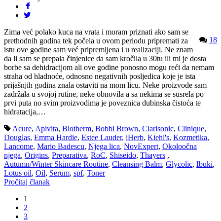
Zima već polako kuca na vrata i moram priznati ako sam se
18
prethodnih godina tek počela u ovom periodu pripremati za
istu ove godine sam već pripremljena i u realizaciji. Ne znam
da li sam se prepala činjenice da sam kročila u 30tu ili mi je dosta
borbe sa dehidracijom ali ove godine ponosno mogu reći da nemam
straha od hladnoće, odnosno negativnih posljedica koje je ista
prijašnjih godina znala ostaviti na mom licu. Neke proizvode sam
zadržala u svojoj rutine, neke obnovila a sa nekima se susrela po
prvi puta no svim proizvodima je poveznica dubinska čistoća te
hidratacija,…
Acure
,
Apivita
,
Biotherm
,
Bobbi Brown
,
Clarisonic
,
Clinique
,
Douglas
,
Emma Hardie
,
Estee Lauder
,
iHerb
,
Kiehl's
,
Kozmetika
,
Lancome
,
Mario Badescu
,
Njega lica
,
NovExpert
,
Okoloočna
njega
,
Origins
,
Preparativa
,
RoC
,
Shiseido
,
Thayers
,
Autumn/Winter Skincare Routine
,
Cleansing Balm
,
Glycolic
,
Ibuki
,
Lotus oil
,
Oil
,
Serum
,
spf
,
Toner
Pročitaj članak
1
2
3