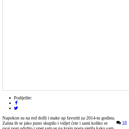
Podijelite:
Napokon su na red došli i make up favoriti za 2014-tu godinu.
18
Zaista ih se jako puno skupilo i vidjet ćete i sami koliko se
ovaj post oduljio i opet sam se na kraju posta sjetila kako sam