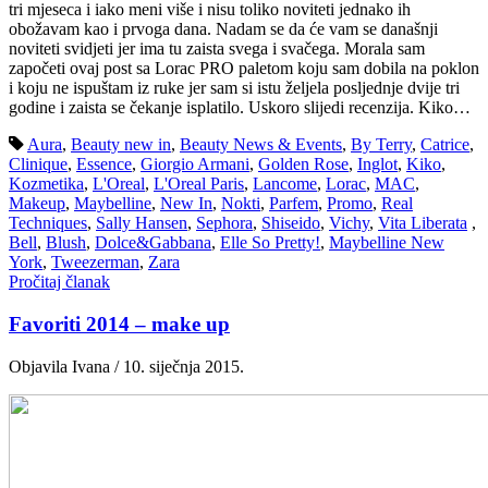
tri mjeseca i iako meni više i nisu toliko noviteti jednako ih
obožavam kao i prvoga dana. Nadam se da će vam se današnji
noviteti svidjeti jer ima tu zaista svega i svačega. Morala sam
započeti ovaj post sa Lorac PRO paletom koju sam dobila na poklon
i koju ne ispuštam iz ruke jer sam si istu željela posljednje dvije tri
godine i zaista se čekanje isplatilo. Uskoro slijedi recenzija. Kiko…
Aura
,
Beauty new in
,
Beauty News & Events
,
By Terry
,
Catrice
,
Clinique
,
Essence
,
Giorgio Armani
,
Golden Rose
,
Inglot
,
Kiko
,
Kozmetika
,
L'Oreal
,
L'Oreal Paris
,
Lancome
,
Lorac
,
MAC
,
Makeup
,
Maybelline
,
New In
,
Nokti
,
Parfem
,
Promo
,
Real
Techniques
,
Sally Hansen
,
Sephora
,
Shiseido
,
Vichy
,
Vita Liberata
,
Bell
,
Blush
,
Dolce&Gabbana
,
Elle So Pretty!
,
Maybelline New
York
,
Tweezerman
,
Zara
Pročitaj članak
Favoriti 2014 – make up
Objavila Ivana / 10. siječnja 2015.