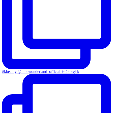
#kbeauty @littlewonderland_official ✨ #korejsk