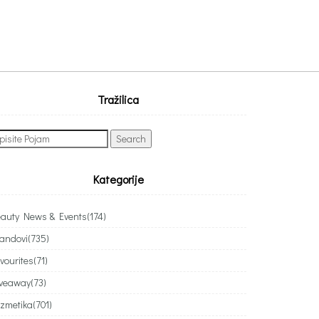
Tražilica
arch
:
Kategorije
auty News & Events
(174)
andovi
(735)
vourites
(71)
iveaway
(73)
zmetika
(701)