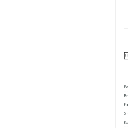
Se
for
Be
Br
Fa
G
Ko