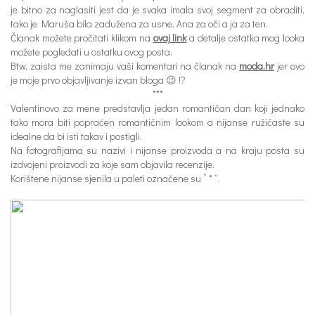
je bitno za naglasiti jest da je svaka imala svoj segment za obraditi,
tako je Maruša bila zadužena za usne, Ana za oči a ja za ten.
Članak možete pročitati klikom na
ovaj link
a detalje ostatka mog looka
možete pogledati u ostatku ovog posta.
Btw, zaista me zanimaju vaši komentari na članak na
moda.hr
jer ovo
je moje prvo objavljivanje izvan bloga 😉 !?
***
Valentinovo za mene predstavlja jedan romantičan dan koji jednako
tako mora biti popraćen romantičnim lookom a nijanse ružičaste su
idealne da bi isti takav i postigli.
Na fotografijama su nazivi i nijanse proizvoda a na kraju posta su
izdvojeni proizvodi za koje sam objavila recenzije.
Korištene nijanse sjenila u paleti označene su ” * “.