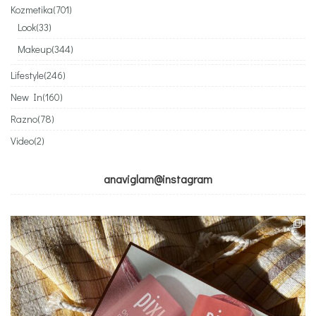
Kozmetika
(701)
Look
(33)
Makeup
(344)
Lifestyle
(246)
New In
(160)
Razno
(78)
Video
(2)
anaviglam@instagram