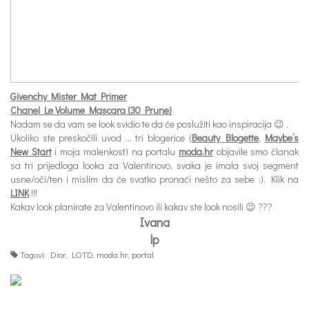
Givenchy Mister Mat Primer
Chanel Le Volume Mascara (30 Prune)
Nadam se da vam se look svidio te da će poslužiti kao inspiracija 😉 .
Ukoliko ste preskočili uvod … tri blogerice (
Beauty Blogette
,
Maybe’s
New Start
i moja malenkost) na portalu
moda.hr
objavile smo članak
sa tri prijedloga looka za Valentinovo, svaka je imala svoj segment
usne/oči/ten i mislim da će svatko pronaći nešto za sebe ;). Klik na
LINK
!!!
Kakav look planirate za Valentinovo ili kakav ste look nosili 😉 ???
Ivana
lp
Tagovi:
Dior
,
LOTD
,
moda.hr
,
portal