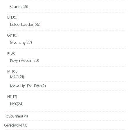
Clarins
(38)
E
(135)
Estee Lauder
(66)
G
(116)
Givenchy
(27)
K
(86)
Kevyn Aucoin
(20)
M
(163)
MAC
(71)
Make Up For Ever
(9)
N
(117)
NYX
(24)
Favourites
(71)
Giveaway
(73)