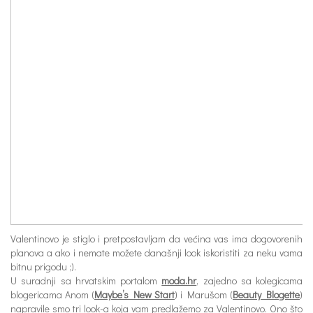
Valentinovo je stiglo i pretpostavljam da većina vas ima dogovorenih
planova a ako i nemate možete današnji look iskoristiti za neku vama
bitnu prigodu ;).
U suradnji sa hrvatskim portalom
moda.hr
, zajedno sa kolegicama
blogericama Anom (
Maybe’s New Start
) i Marušom (
Beauty Blogette
)
napravile smo tri look-a koja vam predlažemo za Valentinovo. Ono što