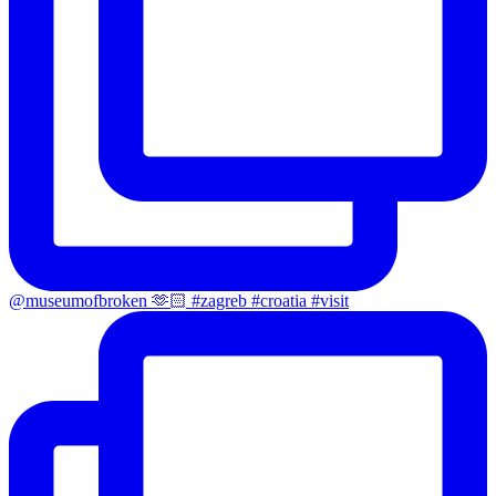
@museumofbroken 🫶🏻 #zagreb #croatia #visit