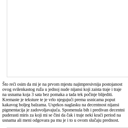
Što reći osim da mi je na prvom mjestu najimpresivnija postojanost
ovog svilenkastog ruža u jednoj nude nijansi koji zaista traje i traje
na usnama koja 3 sata bez pomaka a tada tek počinje blijediti.
Kremaste je teksture te je vrlo njegujući prema usnicama poput
kakavog boljeg balzama. Usprkos naglasku na decentnost nijansi
pigmentacija je zadovoljavajuća. Spomenula bih i predivan decentni
puderasti miris za koji mi se čini da čak i traje neki kraći period na
usnama ali meni odgovara pa mu je i to u ovom slučaju prednost.