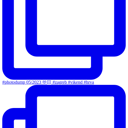
#photodump 05/2023 🫶🏻 #zagreb #vikend #hrva