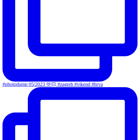
#photodump 05/2023 🫶🏻 #zagreb #vikend #hrva