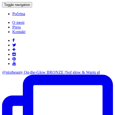
Toggle navigation
Početna
O meni
Press
Kontakt
@pixibeauty On-the-Glow BRONZE [Sof glow & Warm gl