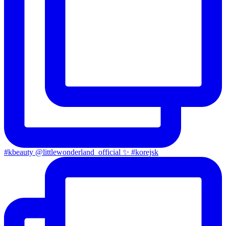
#kbeauty @littlewonderland_official ✨ #korejsk