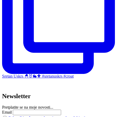
Sretan Uskrs 🐣🐰🐇🐥 #sretanuskrs #croat
Newsletter
Pretplatite se na moje novosti...
Email