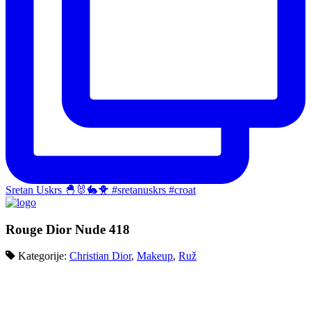
Sretan Uskrs 🐣🐰🐇🐥 #sretanuskrs #croat
Rouge Dior Nude 418
Kategorije:
Christian Dior
,
Makeup
,
Ruž