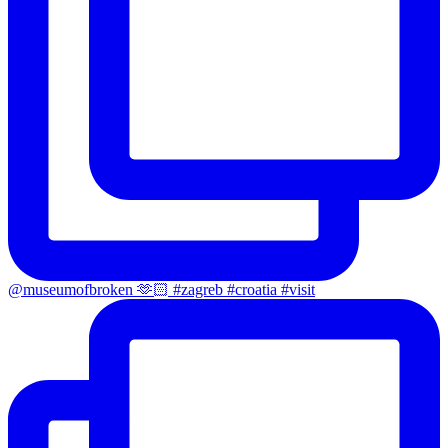
@museumofbroken 🫶🏻 #zagreb #croatia #visit