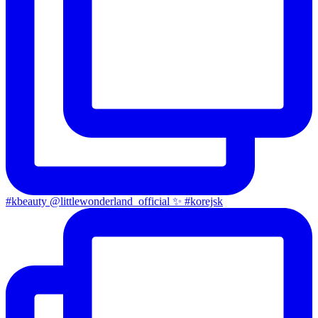
#kbeauty @littlewonderland_official ✨ #korejsk