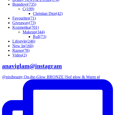
Brandovi
(735)
C
(199)
Christian Dior
(42)
Favourites
(71)
Giveaway
(73)
Kozmetika
(701)
Makeup
(344)
Ruž
(73)
Lifestyle
(246)
New In
(160)
Razno
(78)
Video
(2)
anaviglam@instagram
@pixibeauty On-the-Glow BRONZE [Sof glow & Warm gl