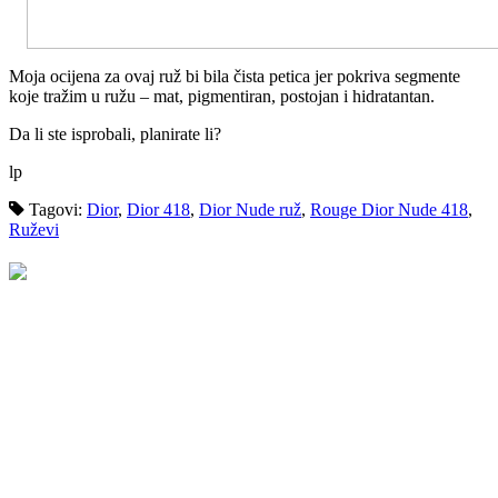
Moja ocijena za ovaj ruž bi bila čista petica jer pokriva segmente
koje tražim u ružu – mat, pigmentiran, postojan i hidratantan.
Da li ste isprobali, planirate li?
lp
Tagovi:
Dior
,
Dior 418
,
Dior Nude ruž
,
Rouge Dior Nude 418
,
Ruževi