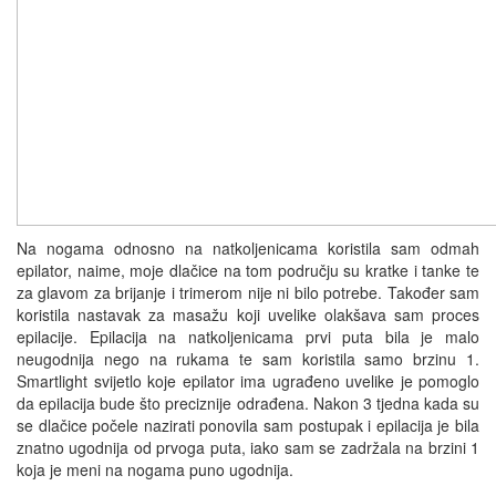
Na nogama odnosno na natkoljenicama koristila sam odmah
epilator, naime, moje dlačice na tom području su kratke i tanke te
za glavom za brijanje i trimerom nije ni bilo potrebe. Također sam
koristila nastavak za masažu koji uvelike olakšava sam proces
epilacije. Epilacija na natkoljenicama prvi puta bila je malo
neugodnija nego na rukama te sam koristila samo brzinu 1.
Smartlight svijetlo koje epilator ima ugrađeno uvelike je pomoglo
da epilacija bude što preciznije odrađena. Nakon 3 tjedna kada su
se dlačice počele nazirati ponovila sam postupak i epilacija je bila
znatno ugodnija od prvoga puta, iako sam se zadržala na brzini 1
koja je meni na nogama puno ugodnija.