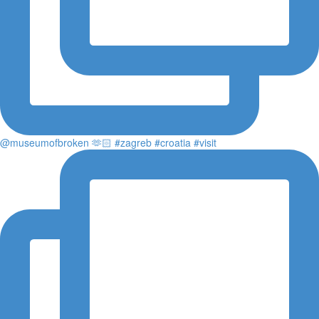
@museumofbroken 🫶🏻 #zagreb #croatia #visit