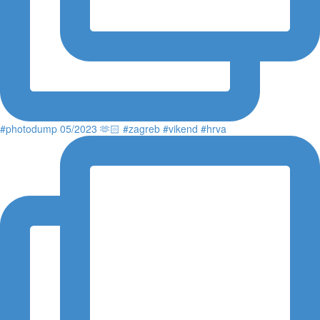
#photodump 05/2023 🫶🏻 #zagreb #vikend #hrva