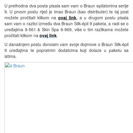
U prethodna dva posta pisala sam vam o Braun epilatorima serije
9. U prvom postu riječ je imao Braun (kao distributer) te taj post
možete pročitati klikom na
ovaj link
,
a u drugom postu pisala
sam vam o razlici između dva Braun Silk-épil 9 paketa, a radi se o
uređajima 9-561 & Skin Spa 9-969, više o tim razlikama možete
pročitati klikom na
ovaj link
.
U današnjem postu donosim vam svoje dojmove o Braun Silk-épil
9 uređajima te popratnim dodatcima koji dolaze u paketu sa
istima.