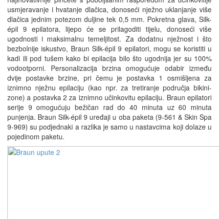
usmjeravanje i hvatanje dlačica, donoseći nježno uklanjanje više
dlačica jednim potezom duljine tek 0,5 mm. Pokretna glava, Silk-
épil 9 epilatora, lijepo će se prilagoditi tijelu, donoseći više
ugodnosti i maksimalnu temeljitost. Za dodatnu nježnost i što
bezbolnije iskustvo, Braun Silk-épil 9 epilatori, mogu se koristiti u
kadi ili pod tušem kako bi epilacija bilo što ugodnija jer su 100%
vodootporni. Personalizacija brzina omogućuje odabir između
dvije postavke brzine, pri čemu je postavka 1 osmišljena za
iznimno nježnu epilaciju (kao npr. za tretiranje područja bikini-
zone) a postavka 2 za iznimno učinkovitu epilaciju. Braun epilatori
serije 9 omogućuju bežičan rad do 40 minuta uz 60 minuta
punjenja. Braun Silk-épil 9 uređaji u oba paketa (9-561 & Skin Spa
9-969) su podjednaki a razlika je samo u nastavcima koji dolaze u
pojedinom paketu.