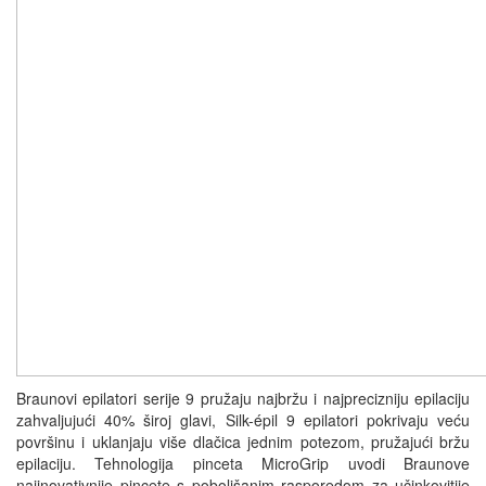
Braunovi epilatori serije 9 pružaju najbržu i najprecizniju epilaciju
zahvaljujući 40% široj glavi, Silk-épil 9 epilatori pokrivaju veću
površinu i uklanjaju više dlačica jednim potezom, pružajući bržu
epilaciju. Tehnologija pinceta MicroGrip uvodi Braunove
najinovativnije pincete s poboljšanim rasporedom za učinkovitije