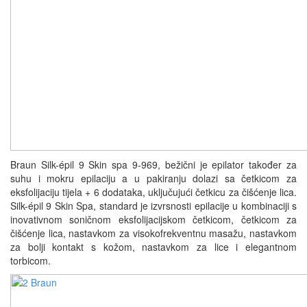
Braun Silk-épil 9 Skin spa 9-969, bežični je epilator također za
suhu i mokru epilaciju a u pakiranju dolazi sa četkicom za
eksfolijaciju tijela + 6 dodataka, uključujući četkicu za čišćenje lica.
Silk-épil 9 Skin Spa, standard je izvrsnosti epilacije u kombinaciji s
inovativnom soničnom eksfolijacijskom četkicom, četkicom za
čišćenje lica, nastavkom za visokofrekventnu masažu, nastavkom
za bolji kontakt s kožom, nastavkom za lice i elegantnom
torbicom.