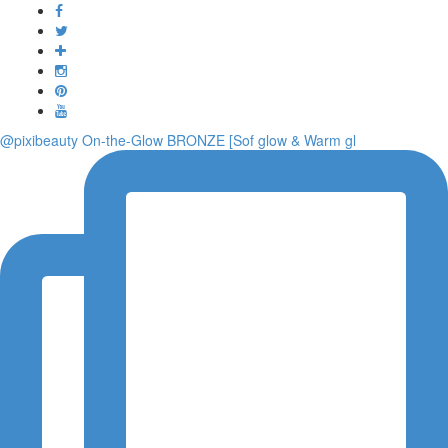
Toggle
navigati
@pixibeauty On-the-Glow BRONZE [Sof glow & Warm gl