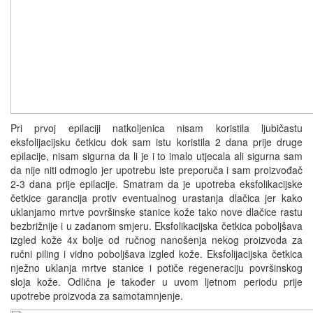
Pri prvoj epilaciji natkoljenica nisam koristila ljubičastu
eksfolijacijsku četkicu dok sam istu koristila 2 dana prije druge
epilacije, nisam sigurna da li je i to imalo utjecala ali sigurna sam
da nije niti odmoglo jer upotrebu iste preporuča i sam proizvođač
2-3 dana prije epilacije. Smatram da je upotreba eksfolikacijske
četkice garancija protiv eventualnog urastanja dlačica jer kako
uklanjamo mrtve površinske stanice kože tako nove dlačice rastu
bezbrižnije i u zadanom smjeru. Eksfolikacijska četkica poboljšava
izgled kože 4x bolje od ručnog nanošenja nekog proizvoda za
ručni piling i vidno poboljšava izgled kože. Eksfolijacijska četkica
nježno uklanja mrtve stanice i potiče regeneraciju površinskog
sloja kože. Odlična je također u uvom ljetnom periodu prije
upotrebe proizvoda za samotamnjenje.