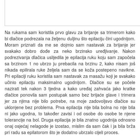
Na rukama sam koristila prvo glavu za brijanje sa trimerom kako
bi dlačice podrezala na željenu duljinu što epilaciju čini ugodnijom.
Moram priznati da me se dojmio sam nastavak za brijanje jer
svakako dobro dođe za neko brzinsko uređjivanje. Nakon
podrezivanja dlačica uslijedila je epilacija ruku koju sam započela
sa brzinom 1 no ubrzo ju prebacila na brzinu 2, kako nisam još
nikada epilirala ruke željela sam da se koža postepeno navikne.
Pri epilaciji ruku koristila sam nastavak za masažu koji je svakako
učinio epilaciju maksimalno ugodnijom. Dlačice su se počele
nazirati tek nakon 3 tjedna a kako uređaj zahvaća jako kratke
dlačice ponovila sam postupak samo bez brijaće glave i trimera
jer za njima nije bilo potrebe, na moje zadovoljsvo dlačice su
uklonjene bez problema. Prva epilacija nije bila bolna no nije bila
ni jako ugodna, to također zavisi i od osobe do osobe te njene
tolerancije na bol. Druga epilacija je bila znatno ugodnija odnosno
onaj osjećaj nelagode je izostao, mislim da sam čak i ja bila brža
pri radu sa epilatorom što je dodatno ubrzalo cijeli proces.