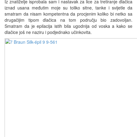
Iz znatiželje isprobala sam i nastavak za lice za tretiranje dlačica
iznad usana međutim moje su toliko sitne, tanke i svijetle da
smatram da nisam kompetentna da procjenim koliko bi netko sa
drugačijim tipom dlačica na tom području bio zadovoljan.
Smatram da je epilacija istih bila ugodnija od voska a kako se
dlačice još ne naziru i podjednako učinkovita.