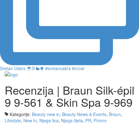
Sretan Uskrs 🐣🐰🐇🐥 #sretanuskrs #croat
Recenzija | Braun Silk-épil
9 9-561 & Skin Spa 9-969
Kategorije:
Beauty new in
,
Beauty News & Events
,
Braun
,
Lifestyle
,
New In
,
Njega lica
,
Njega tijela
,
PR
,
Promo