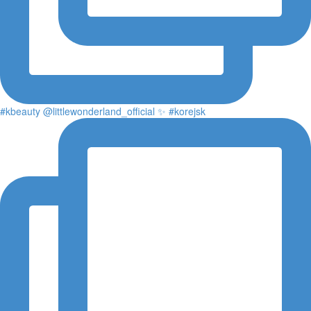
#kbeauty @littlewonderland_official ✨ #korejsk