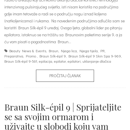
intenzivnog pulsirajućeg svijetla, isti nisam koristila na područjima
gdje imam tetovaže a radi se o području nogu iznad koljena
(natkoljenicama) i rukama. Na navedenim područjima odlučila sam se
koristiti Braun Silk-épil 9 uređaj. Ovoga ljeta, globalni lider po pitanju
epilatora, istaknuo se na tržištu sa Braunovim paketima serije 9, a ja
ću vam pisati o pogodnostima Braun…
Beauty News & Events
,
Braun
,
Njega lica
,
Njega tijela
,
PR
,
Preparativa
,
Promo
,
Braun Silk-épil 9
,
Braun Silk-épil 9 Skin Spa 9-969
,
Braun Silk-épil 9-561
,
epilacija
,
epilator
,
epilatori
,
uklanjanje dlačica
PROČITAJ ČLANAK
Braun Silk-épil 9 | Sprijateljite
se sa svojim ormarom i
uživajte u slobodi koju vam