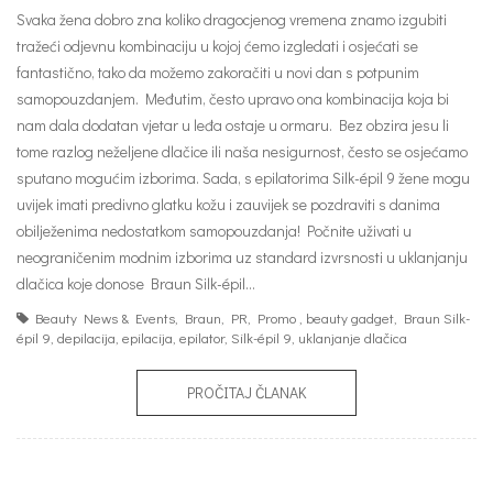
Svaka žena dobro zna koliko dragocjenog vremena znamo izgubiti
tražeći odjevnu kombinaciju u kojoj ćemo izgledati i osjećati se
fantastično, tako da možemo zakoračiti u novi dan s potpunim
samopouzdanjem. Međutim, često upravo ona kombinacija koja bi
nam dala dodatan vjetar u leđa ostaje u ormaru. Bez obzira jesu li
tome razlog neželjene dlačice ili naša nesigurnost, često se osjećamo
sputano mogućim izborima. Sada, s epilatorima Silk-épil 9 žene mogu
uvijek imati predivno glatku kožu i zauvijek se pozdraviti s danima
obilježenima nedostatkom samopouzdanja! Počnite uživati u
neograničenim modnim izborima uz standard izvrsnosti u uklanjanju
dlačica koje donose Braun Silk-épil…
Beauty News & Events
,
Braun
,
PR
,
Promo
,
beauty gadget
,
Braun Silk-
épil 9
,
depilacija
,
epilacija
,
epilator
,
Silk-épil 9
,
uklanjanje dlačica
PROČITAJ ČLANAK