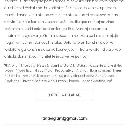
spremni. U današnjem postu donosim nekoliko bitnih faktora pripreme
da bi ljeto dočekala što bezbrižnije. Proljeće je idealno za pripreme
mada i kasna zima nije na odmet, no nije kasno ni da se već danas
aktivirate. Beta karoten Unazad već nekoliko godina krajem zime
počinjem koristiti beta karoten koji potiče stvaranje melanina i
neutralizira djelovanje štetnih slobodnih radikala pa time smanjuje
negativan učinak sunčevih zraka. Beta karoten koristim u obliku
tableta te ga koristim skroz do kasne jeseni. Beta karoten djeluje kao
antioksidans i jača imunitet te je od velike pomoći…
Alpha H
,
Beauty News & Events
,
Bio-Oil
,
Braun
,
Favourites
,
Lifestyle
,
Moda
,
Njega lica
,
Njega tijela
,
Preparativa
,
Promo
,
Beta karoten
,
Braun
Silk-épil 9
,
Braun Silk-expert IPL
,
Céline
,
Céline Shadow Sunglasses in
Black and Havana Acetate with Brown Shaded Lenses Acetate
,
spf
PROČITAJ ČLANAK
anaviglam@gmail.com