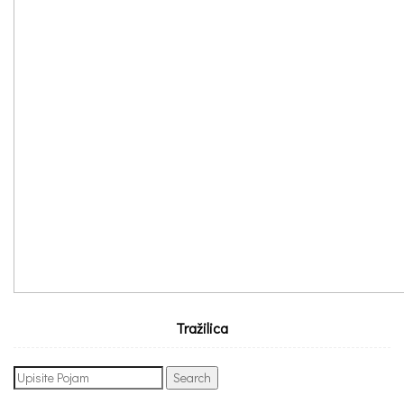
Tražilica
Search
for: