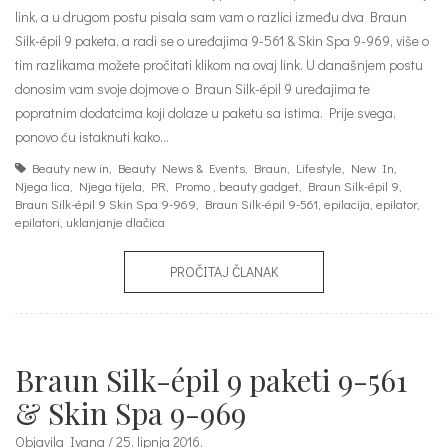
link, a u drugom postu pisala sam vam o razlici između dva Braun
Silk-épil 9 paketa, a radi se o uređajima 9-561 & Skin Spa 9-969, više o
tim razlikama možete pročitati klikom na ovaj link. U današnjem postu
donosim vam svoje dojmove o Braun Silk-épil 9 uređajima te
popratnim dodatcima koji dolaze u paketu sa istima. Prije svega,
ponovo ću istaknuti kako…
Beauty new in
,
Beauty News & Events
,
Braun
,
Lifestyle
,
New In
,
Njega lica
,
Njega tijela
,
PR
,
Promo
,
beauty gadget
,
Braun Silk-épil 9
,
Braun Silk-épil 9 Skin Spa 9-969
,
Braun Silk-épil 9-561
,
epilacija
,
epilator
,
epilatori
,
uklanjanje dlačica
PROČITAJ ČLANAK
Braun Silk-épil 9 paketi 9-561
& Skin Spa 9-969
Objavila Ivana / 25. lipnja 2016.