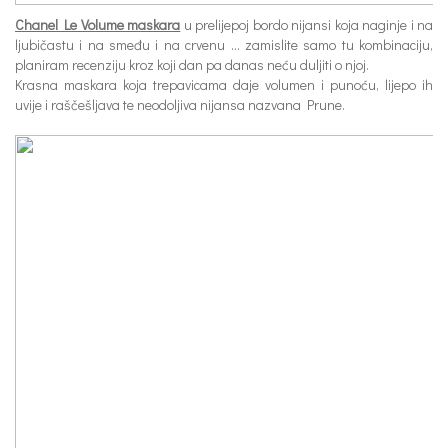
Chanel Le Volume maskara
u prelijepoj bordo nijansi koja naginje i na
ljubičastu i na smeđu i na crvenu … zamislite samo tu kombinaciju,
planiram recenziju kroz koji dan pa danas neću duljiti o njoj.
Krasna maskara koja trepavicama daje volumen i punoću, lijepo ih
uvije i raščešljava te neodoljiva nijansa nazvana Prune.