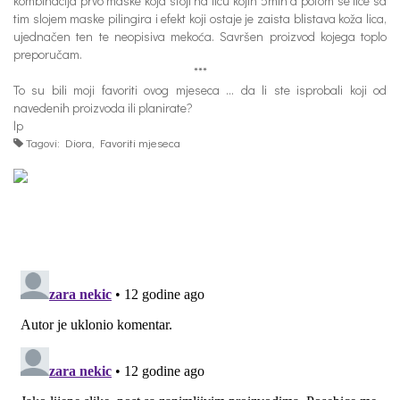
kombinacija prvo maske koja stoji na licu kojih 5min a potom se lice sa
tim slojem maske pilingira i efekt koji ostaje je zaista blistava koža lica,
ujednačen ten te neopisiva mekoća. Savršen proizvod kojega toplo
preporučam.
***
To su bili moji favoriti ovog mjeseca … da li ste isprobali koji od
navedenih proizvoda ili planirate?
lp
Tagovi:
Diora
,
Favoriti mjeseca