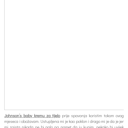
Johnson’s baby kremu za tijelo
prije spavanja koristim tokom ovog
mjeseca i obožavam. Ustupljena mi je kao poklon i drago mi je da je jer
mi zaista nikada ne bi palo na pamet da ju kupim, nekako bi uvijek