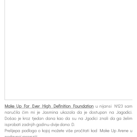
Make Up For Ever High Definition Foundation
u nijansi N123 sam
naručila čim mi je
Jasmina
ukazala da je dostupan na
Jagodici
.
Došao je kroz tjedan dana kao da su na Jgodici znali da ga želim
isprobati zadnjih godinu-dvije dana :D.
Prelijepa podloga o kojoj možete više pročitati kod
Make Up Arene
u
nedavnoj
recenziji
.