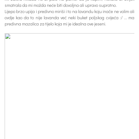
smatrala da mi možda neće biti dovoljna ali upravo suprotno.
Lijepo brzo upija i predivno miriši i to na lavandu koju inače ne volim ali
ovdje kao da to nije lavanda već neki buket poljskog cvijeća :/ … ma
predivna mazalica za tijelo koja mi je idealna ove jeseni.