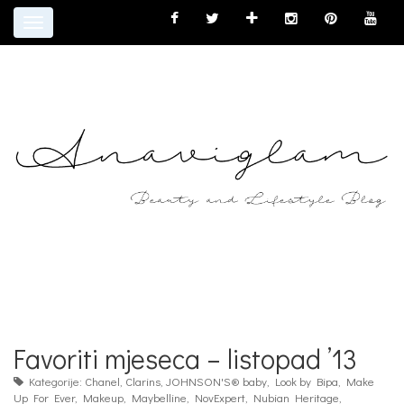
Toggle
navigation
Favoriti mjeseca – listopad ’13
Kategorije:
Chanel
,
Clarins
,
JOHNSON'S® baby
,
Look by Bipa
,
Make
Up For Ever
,
Makeup
,
Maybelline
,
NovExpert
,
Nubian Heritage
,