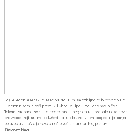
Još je jedan jesenski mjesec pri kraju i mi se ozbiljno približavamo zimi
… brrrrr, nisam je baš preveliki ljubitelj ali ipak ima i ona svojih čari.
Tokom listopada sam u preparativnom segmentu isprobala neke nove
proizvode koji su me oduševili a u dekorativnom pogledu je omjer
pola/pola … nešto je novo a nešto već u standardnoj postavi :).
Dekorativa