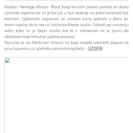
Nubian Heritage African Black Soap
koristim prema potrebi ali dosta
učestalo zapravo jer mi je lice još u fazi reakcije na jedan proizvod koji
testiram. Uglavnom, sapunom se umivam samo jednom u danu jer
imam osjećaj da bi me uz češće korištenje isušio. Odmah po umivanju
vidim kako mi je lijepo očistio lice te s vremenom mi je jasno da
ublažava moje trenutne upalne procese.
Naručen je na
iHerb.com
stranici na kojoj možete iskoristiti popust za
prvu kupovinu uz upotrebu promotivnog koda –
UZO074
.