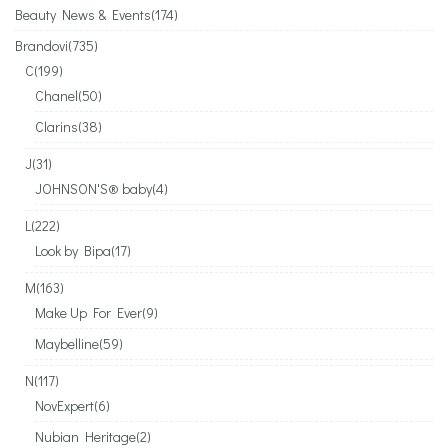
Beauty News & Events
(174)
Brandovi
(735)
C
(199)
Chanel
(50)
Clarins
(38)
J
(31)
JOHNSON'S® baby
(4)
L
(222)
Look by Bipa
(17)
M
(163)
Make Up For Ever
(9)
Maybelline
(59)
N
(117)
NovExpert
(6)
Nubian Heritage
(2)