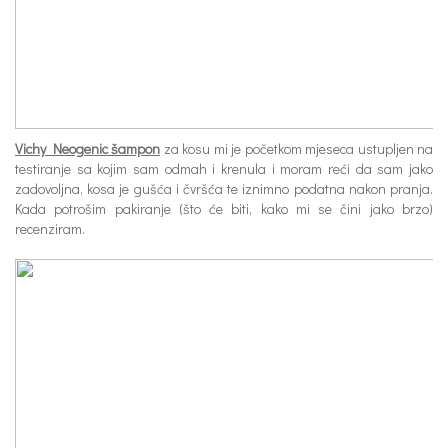
Vichy Neogenic šampon
za kosu mi je početkom mjeseca ustupljen na
testiranje sa kojim sam odmah i krenula i moram reći da sam jako
zadovoljna, kosa je gušća i čvršća te iznimno podatna nakon pranja.
Kada potrošim pakiranje (što će biti, kako mi se čini jako brzo)
recenziram.