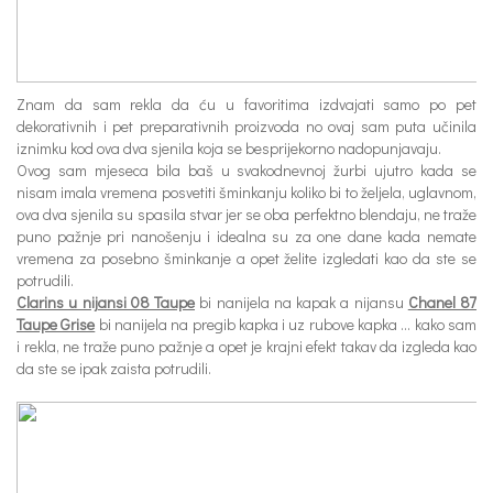
Znam da sam rekla da ću u favoritima izdvajati samo po pet
dekorativnih i pet preparativnih proizvoda no ovaj sam puta učinila
iznimku kod ova dva sjenila koja se besprijekorno nadopunjavaju.
Ovog sam mjeseca bila baš u svakodnevnoj žurbi ujutro kada se
nisam imala vremena posvetiti šminkanju koliko bi to željela, uglavnom,
ova dva sjenila su spasila stvar jer se oba perfektno blendaju, ne traže
puno pažnje pri nanošenju i idealna su za one dane kada nemate
vremena za posebno šminkanje a opet želite izgledati kao da ste se
potrudili.
Clarins u nijansi 08 Taupe
bi nanijela na kapak a nijansu
Chanel 87
Taupe Grise
bi nanijela na pregib kapka i uz rubove kapka … kako sam
i rekla, ne traže puno pažnje a opet je krajni efekt takav da izgleda kao
da ste se ipak zaista potrudili.