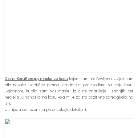
Diora Keratherapy maska za kosu
kojom sam oduševljena. Uvijek sam
bila nekako skeptična prema keratinskim proizvodima za moju kosu.
Uglavnom, kupila sam ovu masku iz čiste znatiželje i zadnjih pet
nedjelja ju nanosila na kosu koja mi je zaista pozitivno odreagirala na
istu.
U srijedu ide recenzija pa pričekajte detalje ;).