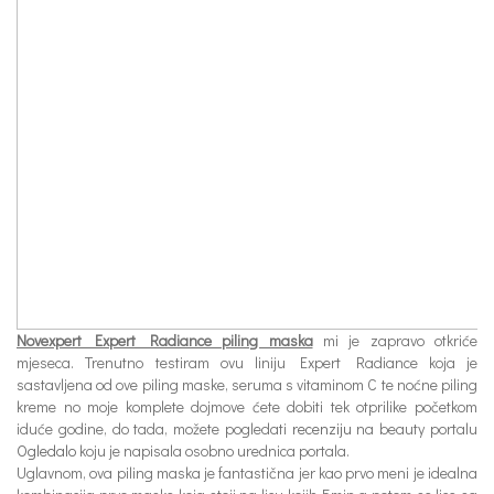
Novexpert Expert Radiance piling maska
mi je zapravo otkriće
mjeseca. Trenutno testiram ovu liniju Expert Radiance koja je
sastavljena od ove piling maske, seruma s vitaminom C te noćne piling
kreme no moje komplete dojmove ćete dobiti tek otprilike početkom
iduće godine, do tada, možete pogledati
recenziju
na beauty portalu
Ogledalo
koju je napisala osobno urednica portala.
Uglavnom, ova piling maska je fantastična jer kao prvo meni je idealna