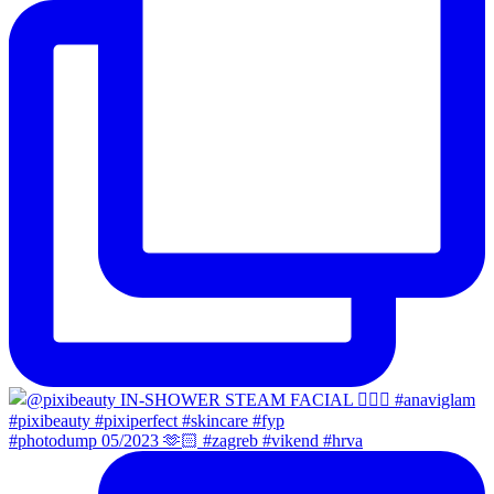
#photodump 05/2023 🫶🏻 #zagreb #vikend #hrva