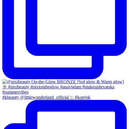
#kbeauty @littlewonderland_official ✨ #korejsk