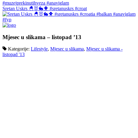
Sretan Uskrs 🐣🐰🐇🐥 #sretanuskrs #croat
Mjesec u slikama – listopad ’13
Kategorije:
Lifestyle
,
Mjesec u slikama
,
Mjesec u slikama -
listopad '13