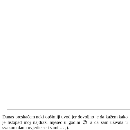
Danas preskačem neki opširniji uvod jer dovoljno je da kažem kako
je listopad moj najdraži mjesec u godini 😉 a da sam uživala u
svakom danu uvjerite se i sami … ;).