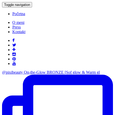
Toggle navigation
Početna
O meni
Press
Kontakt
@pixibeauty On-the-Glow BRONZE [Sof glow & Warm gl