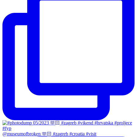
@museumofbroken 🫶🏻 #zagreb #croatia #visit