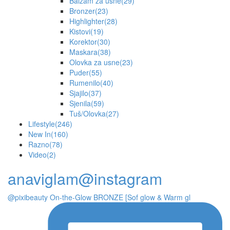
Balzam za usne
(29)
Bronzer
(23)
Highlighter
(28)
Kistovi
(19)
Korektor
(30)
Maskara
(38)
Olovka za usne
(23)
Puder
(55)
Rumenilo
(40)
Sjajilo
(37)
Sjenila
(59)
Tuš/Olovka
(27)
Lifestyle
(246)
New In
(160)
Razno
(78)
Video
(2)
anaviglam@instagram
@pixibeauty On-the-Glow BRONZE [Sof glow & Warm gl