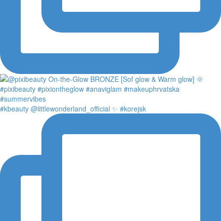
#kbeauty @littlewonderland_official ✨ #korejsk