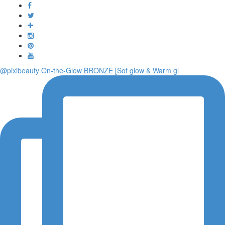
Toggle
navigati
@pixibeauty On-the-Glow BRONZE [Sof glow & Warm gl