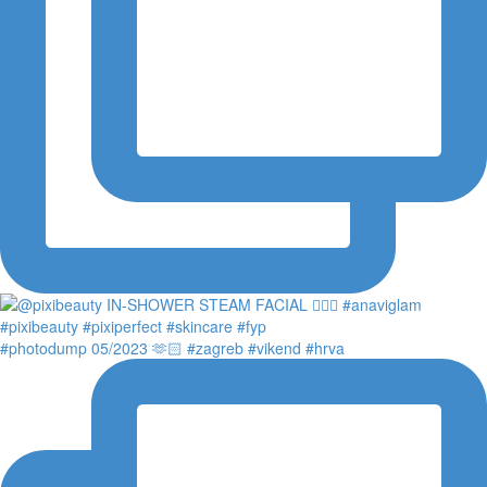
#photodump 05/2023 🫶🏻 #zagreb #vikend #hrva