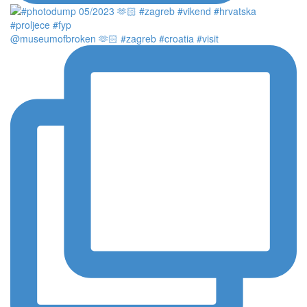
@museumofbroken 🫶🏻 #zagreb #croatia #visit