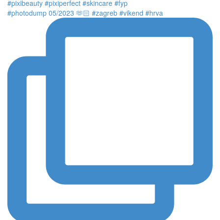
#photodump 05/2023 🫶🏻 #zagreb #vikend #hrva