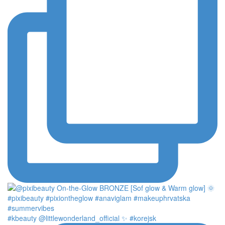
#kbeauty @littlewonderland_official ✨ #korejsk