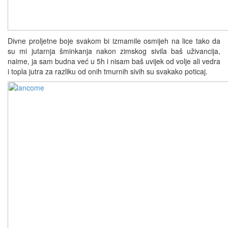
Divne proljetne boje svakom bi izmamile osmijeh na lice tako da
su mi jutarnja šminkanja nakon zimskog sivila baš uživancija,
naime, ja sam budna već u 5h i nisam baš uvijek od volje ali vedra
i topla jutra za razliku od onih tmurnih sivih su svakako poticaj.