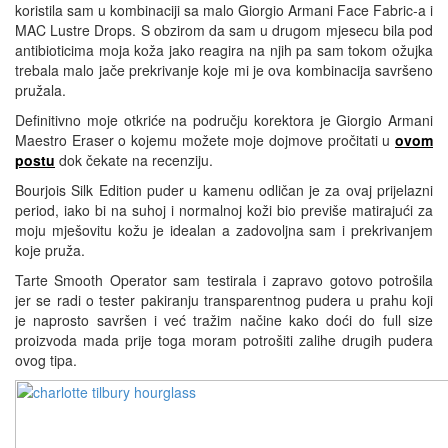
koristila sam u kombinaciji sa malo Giorgio Armani Face Fabric-a i
MAC Lustre Drops. S obzirom da sam u drugom mjesecu bila pod
antibioticima moja koža jako reagira na njih pa sam tokom ožujka
trebala malo jače prekrivanje koje mi je ova kombinacija savršeno
pružala.
Definitivno moje otkriće na području korektora je Giorgio Armani
Maestro Eraser o kojemu možete moje dojmove pročitati u
ovom
postu
dok čekate na recenziju.
Bourjois Silk Edition puder u kamenu odličan je za ovaj prijelazni
period, iako bi na suhoj i normalnoj koži bio previše matirajući za
moju mješovitu kožu je idealan a zadovoljna sam i prekrivanjem
koje pruža.
Tarte Smooth Operator sam testirala i zapravo gotovo potrošila
jer se radi o tester pakiranju transparentnog pudera u prahu koji
je naprosto savršen i već tražim načine kako doći do full size
proizvoda mada prije toga moram potrošiti zalihe drugih pudera
ovog tipa.