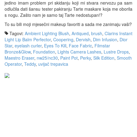
jedino imam problem pri skidanju koji mi stvara nervozu pa sam
odlučila dati šansu tester pakiranju Tarte maskare koja me oborila
s nogu. Zašto nam je samo taj Tarte nedostupan!?
To su bili moji mjesečni makeup favoriti a sada me zanimaju vaši?
Tagovi:
Ambient Lighting Blush
,
Antiqued
,
brush
,
Clarins Instant
Light Lip Balm Perfector
,
Coopering
,
Dervish
,
Dim Infusion
,
Dior
Star
,
eyelash curler
,
Eyes To Kill
,
Face Fabric
,
Filmstar
Bronze&Glow
,
Foundation
,
Lights Camera Lashes
,
Lustre Drops
,
Maestro Eraser
,
nw25/nc30
,
Paint Pot
,
Perky
,
Silk Edition
,
Smooth
Operator
,
Teddy
,
uvijač trepavica