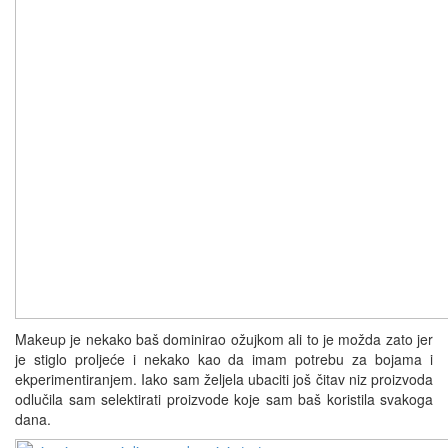
Makeup je nekako baš dominirao ožujkom ali to je možda zato jer
je stiglo proljeće i nekako kao da imam potrebu za bojama i
ekperimentiranjem. Iako sam željela ubaciti još čitav niz proizvoda
odlučila sam selektirati proizvode koje sam baš koristila svakoga
dana.