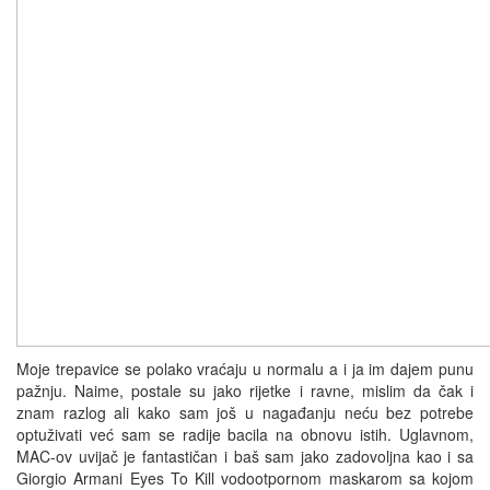
Moje trepavice se polako vraćaju u normalu a i ja im dajem punu
pažnju. Naime, postale su jako rijetke i ravne, mislim da čak i
znam razlog ali kako sam još u nagađanju neću bez potrebe
optuživati već sam se radije bacila na obnovu istih. Uglavnom,
MAC-ov uvijač je fantastičan i baš sam jako zadovoljna kao i sa
Giorgio Armani Eyes To Kill vodootpornom maskarom sa kojom