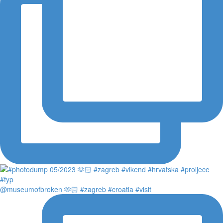
@museumofbroken 🫶🏻 #zagreb #croatia #visit