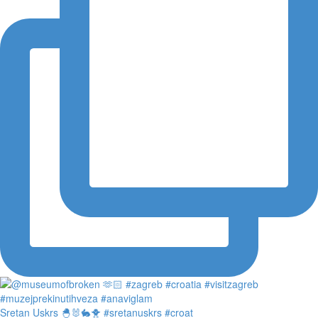
Sretan Uskrs 🐣🐰🐇🐥 #sretanuskrs #croat