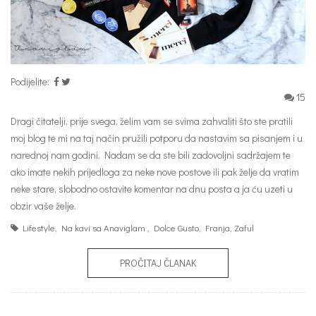
Podijelite:
15
Dragi čitatelji, prije svega, želim vam se svima zahvaliti što ste pratili
moj blog te mi na taj način pružili potporu da nastavim sa pisanjem i u
narednoj nam godini. Nadam se da ste bili zadovoljni sadržajem te
ako imate nekih prijedloga za neke nove postove ili pak želje da vratim
neke stare, slobodno ostavite komentar na dnu posta a ja ću uzeti u
obzir vaše želje.
Lifestyle
,
Na kavi sa Anaviglam
,
Dolce Gusto
,
Franja
,
Zaful
PROČITAJ ČLANAK