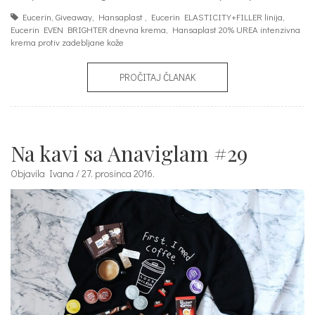
Eucerin
,
Giveaway
,
Hansaplast
,
Eucerin ELASTICITY+FILLER linija
,
Eucerin EVEN BRIGHTER dnevna krema
,
Hansaplast 20% UREA intenzivna
krema protiv zadebljane kože
PROČITAJ ČLANAK
Na kavi sa Anaviglam #29
Objavila Ivana / 27. prosinca 2016.