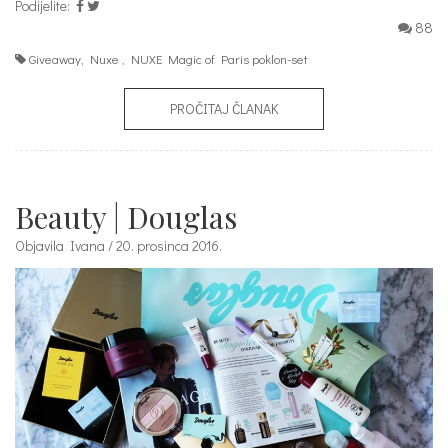
Podijelite:
88
Giveaway
,
Nuxe
,
NUXE Magic of Paris poklon-set
PROČITAJ ČLANAK
Beauty | Douglas
Objavila Ivana / 20. prosinca 2016.