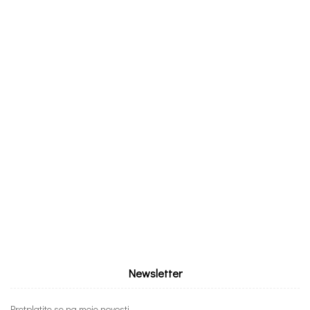
Newsletter
Pretplatite se na moje novosti...