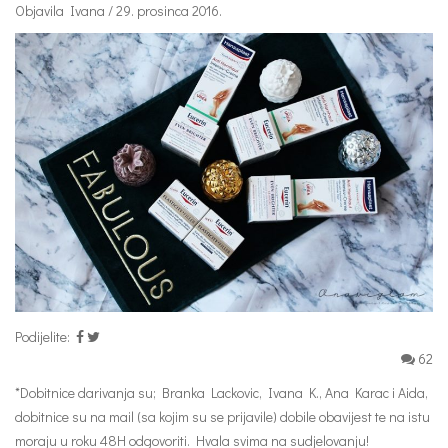
Objavila Ivana / 29. prosinca 2016.
Podijelite:
62
*Dobitnice darivanja su; Branka Lackovic, Ivana K., Ana Karac i Aida,
dobitnice su na mail (sa kojim su se prijavile) dobile obavijest te na istu
moraju u roku 48H odgovoriti. Hvala svima na sudjelovanju!