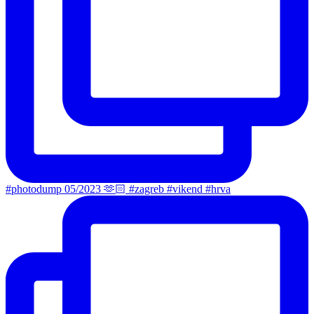
#photodump 05/2023 🫶🏻 #zagreb #vikend #hrva