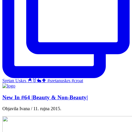
Sretan Uskrs 🐣🐰🐇🐥 #sretanuskrs #croat
New In #64 |Beauty & Non-Beauty|
Objavila Ivana / 11. rujna 2015.