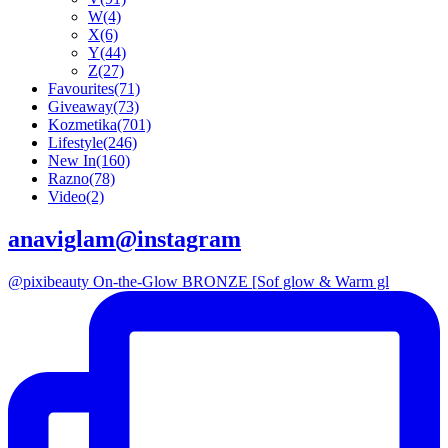
W
(4)
X
(6)
Y
(44)
Z
(27)
Favourites
(71)
Giveaway
(73)
Kozmetika
(701)
Lifestyle
(246)
New In
(160)
Razno
(78)
Video
(2)
anaviglam@instagram
@pixibeauty On-the-Glow BRONZE [Sof glow & Warm gl