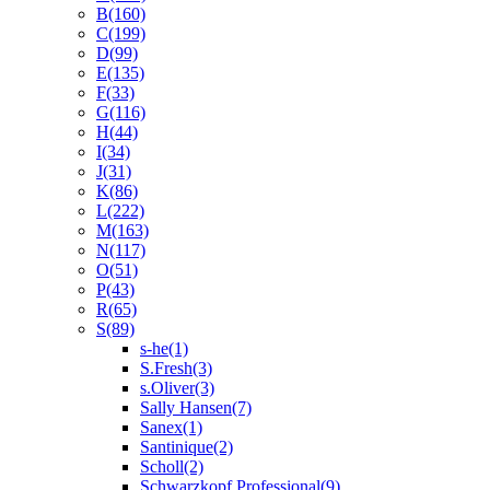
B
(160)
C
(199)
D
(99)
E
(135)
F
(33)
G
(116)
H
(44)
I
(34)
J
(31)
K
(86)
L
(222)
M
(163)
N
(117)
O
(51)
P
(43)
R
(65)
S
(89)
s-he
(1)
S.Fresh
(3)
s.Oliver
(3)
Sally Hansen
(7)
Sanex
(1)
Santinique
(2)
Scholl
(2)
Schwarzkopf Professional
(9)