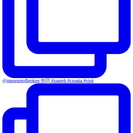
@museumofbroken 🫶🏻 #zagreb #croatia #visit