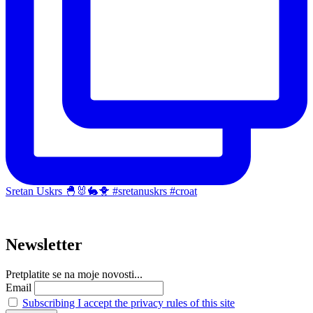
Sretan Uskrs 🐣🐰🐇🐥 #sretanuskrs #croat
Newsletter
Pretplatite se na moje novosti...
Email
Subscribing I accept the privacy rules of this site