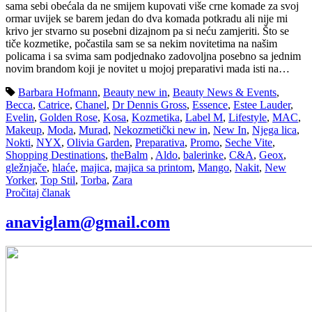
sama sebi obećala da ne smijem kupovati više crne komade za svoj
ormar uvijek se barem jedan do dva komada potkradu ali nije mi
krivo jer stvarno su posebni dizajnom pa si neću zamjeriti. Što se
tiče kozmetike, počastila sam se sa nekim novitetima na našim
policama i sa svima sam podjednako zadovoljna posebno sa jednim
novim brandom koji je novitet u mojoj preparativi mada isti na…
Barbara Hofmann
,
Beauty new in
,
Beauty News & Events
,
Becca
,
Catrice
,
Chanel
,
Dr Dennis Gross
,
Essence
,
Estee Lauder
,
Evelin
,
Golden Rose
,
Kosa
,
Kozmetika
,
Label M
,
Lifestyle
,
MAC
,
Makeup
,
Moda
,
Murad
,
Nekozmetički new in
,
New In
,
Njega lica
,
Nokti
,
NYX
,
Olivia Garden
,
Preparativa
,
Promo
,
Seche Vite
,
Shopping Destinations
,
theBalm
,
Aldo
,
balerinke
,
C&A
,
Geox
,
gležnjače
,
hlaće
,
majica
,
majica sa printom
,
Mango
,
Nakit
,
New
Yorker
,
Top Stil
,
Torba
,
Zara
Pročitaj članak
anaviglam@gmail.com