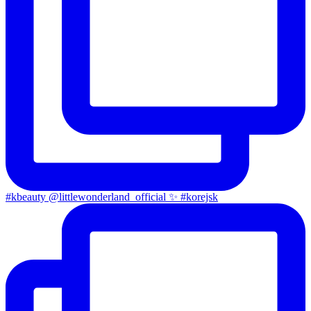
#kbeauty @littlewonderland_official ✨ #korejsk