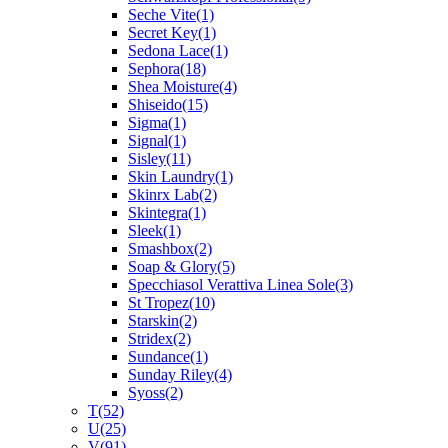
Seche Vite
(1)
Secret Key
(1)
Sedona Lace
(1)
Sephora
(18)
Shea Moisture
(4)
Shiseido
(15)
Sigma
(1)
Signal
(1)
Sisley
(11)
Skin Laundry
(1)
Skinrx Lab
(2)
Skintegra
(1)
Sleek
(1)
Smashbox
(2)
Soap & Glory
(5)
Specchiasol Verattiva Linea Sole
(3)
St Tropez
(10)
Starskin
(2)
Stridex
(2)
Sundance
(1)
Sunday Riley
(4)
Syoss
(2)
T
(52)
U
(25)
V
(91)