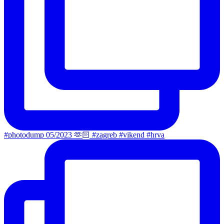
#photodump 05/2023 🫶🏻 #zagreb #vikend #hrva