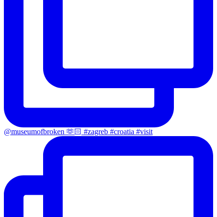
@museumofbroken 🫶🏻 #zagreb #croatia #visit