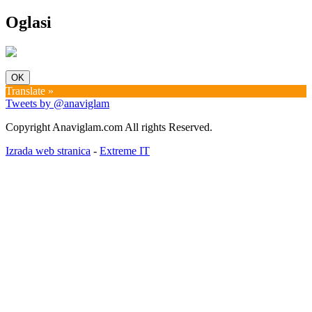
(+)
rujan (1)
New In #64 |Beauty & Non-Beauty|
Oglasi
OK
Translate »
Tweets by @anaviglam
Copyright Anaviglam.com All rights Reserved.
Izrada web stranica
-
Extreme IT