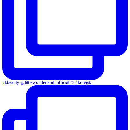
#kbeauty @littlewonderland_official ✨ #korejsk