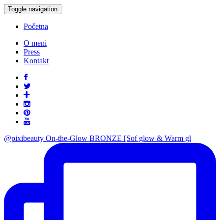
Toggle navigation
Početna
O meni
Press
Kontakt
@pixibeauty On-the-Glow BRONZE [Sof glow & Warm gl