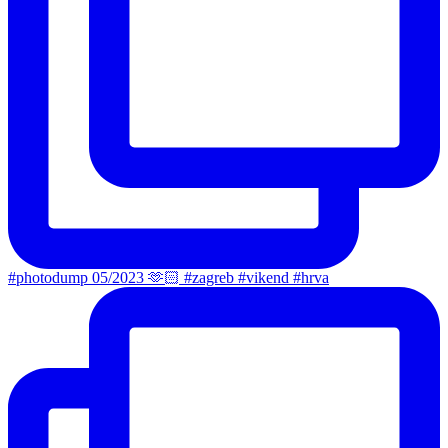
#photodump 05/2023 🫶🏻 #zagreb #vikend #hrva