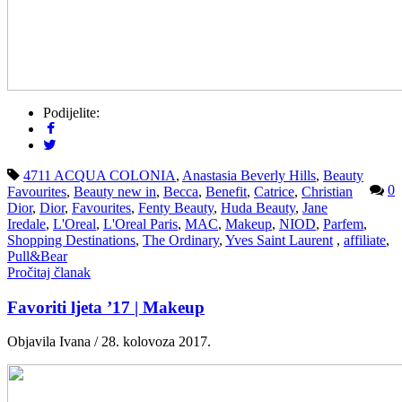
Podijelite:
4711 ACQUA COLONIA
,
Anastasia Beverly Hills
,
Beauty
0
Favourites
,
Beauty new in
,
Becca
,
Benefit
,
Catrice
,
Christian
Dior
,
Dior
,
Favourites
,
Fenty Beauty
,
Huda Beauty
,
Jane
Iredale
,
L'Oreal
,
L'Oreal Paris
,
MAC
,
Makeup
,
NIOD
,
Parfem
,
Shopping Destinations
,
The Ordinary
,
Yves Saint Laurent
,
affiliate
,
Pull&Bear
Pročitaj članak
Favoriti ljeta ’17 | Makeup
Objavila Ivana / 28. kolovoza 2017.