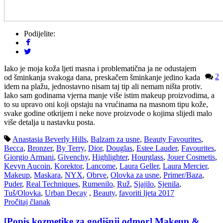
Podijelite:
Iako je moja koža ljeti masna i problematična ja ne odustajem
2
od šminkanja svakoga dana, preskačem šminkanje jedino kada
idem na plažu, jednostavno nisam taj tip ali nemam ništa protiv.
Iako sam godinama vjerna manje više istim makeup proizvodima, a
to su upravo oni koji opstaju na vrućinama na masnom tipu kože,
svake godine otkrijem i neke nove proizvode o kojima slijedi malo
više detalja u nastavku posta.
Anastasia Beverly Hills
,
Balzam za usne
,
Beauty Favourites
,
Becca
,
Bronzer
,
By Terry
,
Dior
,
Douglas
,
Estee Lauder
,
Favourites
,
Giorgio Armani
,
Givenchy
,
Highlighter
,
Hourglass
,
Jouer Cosmetis
,
Kevyn Aucoin
,
Korektor
,
Lancome
,
Laura Geller
,
Laura Mercier
,
Makeup
,
Maskara
,
NYX
,
Obrve
,
Olovka za usne
,
Primer/Baza
,
Puder
,
Real Techniques
,
Rumenilo
,
Ruž
,
Sjajilo
,
Sjenila
,
Tuš/Olovka
,
Urban Decay
,
Beauty
,
favoriti ljeta 2017
Pročitaj članak
[Popis kozmetike za godišnji odmor] Makeup &