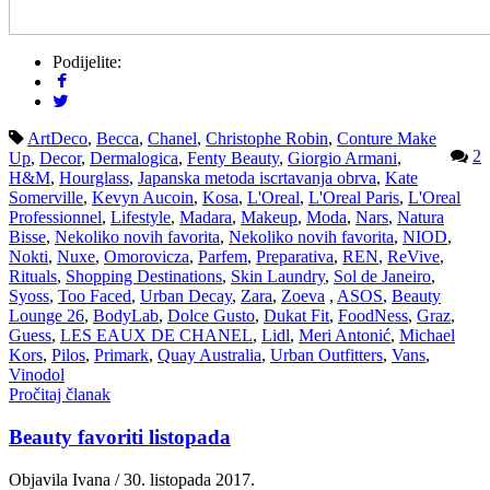
Podijelite:
ArtDeco
,
Becca
,
Chanel
,
Christophe Robin
,
Conture Make
2
Up
,
Decor
,
Dermalogica
,
Fenty Beauty
,
Giorgio Armani
,
H&M
,
Hourglass
,
Japanska metoda iscrtavanja obrva
,
Kate
Somerville
,
Kevyn Aucoin
,
Kosa
,
L'Oreal
,
L'Oreal Paris
,
L'Oreal
Professionnel
,
Lifestyle
,
Madara
,
Makeup
,
Moda
,
Nars
,
Natura
Bisse
,
Nekoliko novih favorita
,
Nekoliko novih favorita
,
NIOD
,
Nokti
,
Nuxe
,
Omorovicza
,
Parfem
,
Preparativa
,
REN
,
ReVive
,
Rituals
,
Shopping Destinations
,
Skin Laundry
,
Sol de Janeiro
,
Syoss
,
Too Faced
,
Urban Decay
,
Zara
,
Zoeva
,
ASOS
,
Beauty
Lounge 26
,
BodyLab
,
Dolce Gusto
,
Dukat Fit
,
FoodNess
,
Graz
,
Guess
,
LES EAUX DE CHANEL
,
Lidl
,
Meri Antonić
,
Michael
Kors
,
Pilos
,
Primark
,
Quay Australia
,
Urban Outfitters
,
Vans
,
Vinodol
Pročitaj članak
Beauty favoriti listopada
Objavila Ivana / 30. listopada 2017.