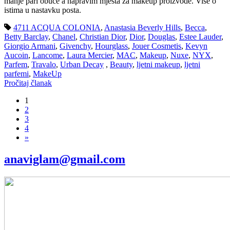
manje pari obuće a napravim mjesta za makeup proizvode. Više o
istima u nastavku posta.
4711 ACQUA COLONIA
,
Anastasia Beverly Hills
,
Becca
,
Betty Barclay
,
Chanel
,
Christian Dior
,
Dior
,
Douglas
,
Estee Lauder
,
Giorgio Armani
,
Givenchy
,
Hourglass
,
Jouer Cosmetis
,
Kevyn
Aucoin
,
Lancome
,
Laura Mercier
,
MAC
,
Makeup
,
Nuxe
,
NYX
,
Parfem
,
Travalo
,
Urban Decay
,
Beauty
,
ljetni makeup
,
ljetni
parfemi
,
MakeUp
Pročitaj članak
1
2
3
4
»
anaviglam@gmail.com