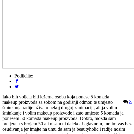
Podijelite:
Iako bih voljela biti ležerna osoba koja ponese 5 komada
8
makeup proizvoda sa sobom na godišnji odmor, te umjesto
šminkanja radije uživa u nekoj drugoj zanimaciji, ali ja volim
šminkanje i volim makeup proizvode i zato umjesto 5 komada ja
ponesem 50 komada makeup proizvoda. Dobro, možda sam
pretjerala s brojem 50 ali nisam ni daleko. Uglavnom, molim vas bez
osuđivanja jer imajte na umu da sam ja beautyholic i radije nosim