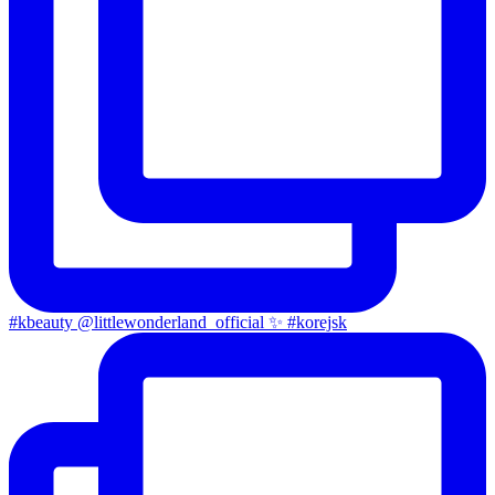
#kbeauty @littlewonderland_official ✨ #korejsk