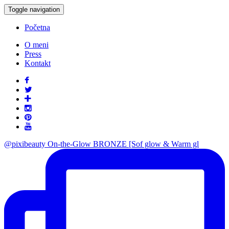
Toggle navigation
Početna
O meni
Press
Kontakt
@pixibeauty On-the-Glow BRONZE [Sof glow & Warm gl