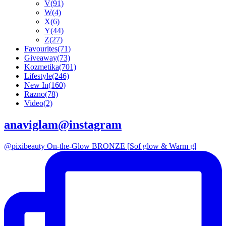
V
(91)
W
(4)
X
(6)
Y
(44)
Z
(27)
Favourites
(71)
Giveaway
(73)
Kozmetika
(701)
Lifestyle
(246)
New In
(160)
Razno
(78)
Video
(2)
anaviglam@instagram
@pixibeauty On-the-Glow BRONZE [Sof glow & Warm gl