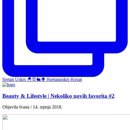
Sretan Uskrs 🐣🐰🐇🐥 #sretanuskrs #croat
Beauty & Lifestyle | Nekoliko novih favorita #2
Objavila Ivana / 14. srpnja 2018.