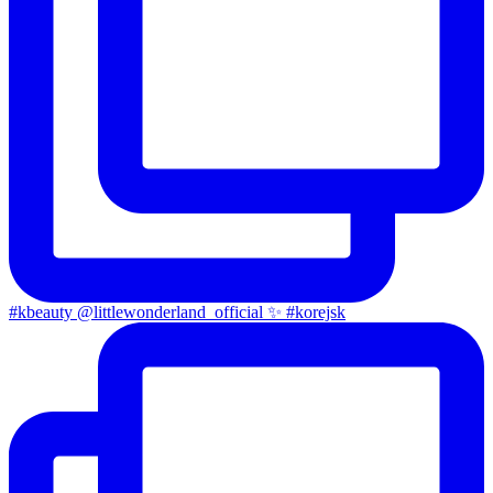
#kbeauty @littlewonderland_official ✨ #korejsk