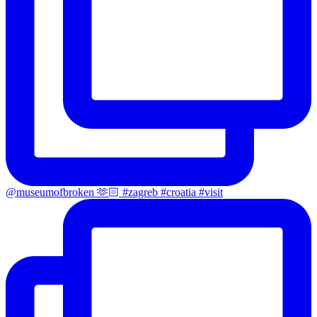
@museumofbroken 🫶🏻 #zagreb #croatia #visit