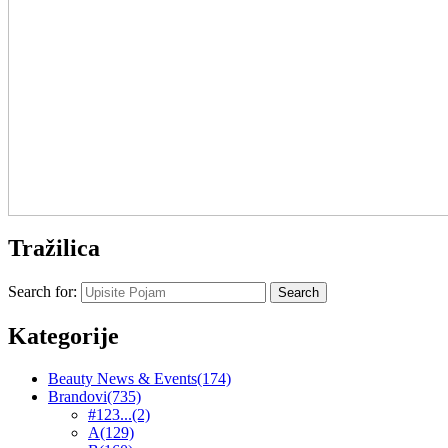
Tražilica
Search for:
Kategorije
Beauty News & Events
(174)
Brandovi
(735)
#123...
(2)
A
(129)