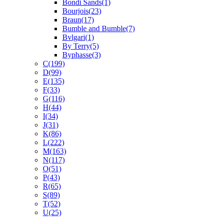
Bondi Sands
(1)
Bourjois
(23)
Braun
(17)
Bumble and Bumble
(7)
Bvlgari
(1)
By Terry
(5)
Byphasse
(3)
C
(199)
D
(99)
E
(135)
F
(33)
G
(116)
H
(44)
I
(34)
J
(31)
K
(86)
L
(222)
M
(163)
N
(117)
O
(51)
P
(43)
R
(65)
S
(89)
T
(52)
U
(25)