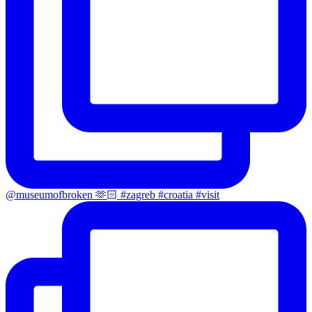
@museumofbroken 🫶🏻 #zagreb #croatia #visit