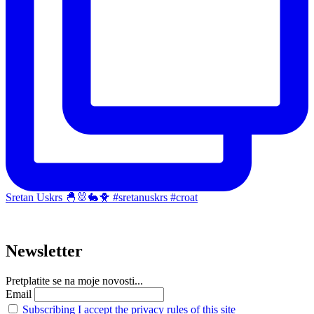
Sretan Uskrs 🐣🐰🐇🐥 #sretanuskrs #croat
Newsletter
Pretplatite se na moje novosti...
Email
Subscribing I accept the privacy rules of this site