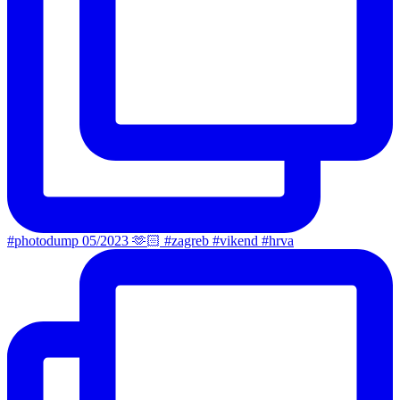
#photodump 05/2023 🫶🏻 #zagreb #vikend #hrva