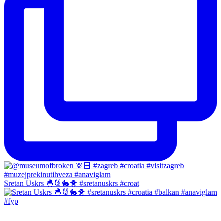
Sretan Uskrs 🐣🐰🐇🐥 #sretanuskrs #croat