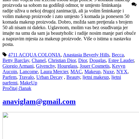
proizvoda sa sobom na godišnji odmor, te umjesto šminkanja
radije uživa u nekoj drugoj zanimaciji, ali ja volim šminkanje i
volim makeup proizvode i zato umjesto 5 komada ja ponesem 50
komada makeup proizvoda. Dobro, možda sam pretjerala s brojem
50 ali nisam ni daleko. Uglavnom, molim vas bez osuđivanja jer
imajte na umu da sam ja beautyholic i radije nosim manje pari obuće
a napravim mjesta za makeup proizvode. Više o istima u nastavku
posta.
4711 ACQUA COLONIA
,
Anastasia Beverly Hills
,
Becca
,
Betty Barclay
,
Chanel
,
Christian Dior
,
Dior
,
Douglas
,
Estee Lauder
,
Giorgio Armani
,
Givenchy
,
Hourglass
,
Jouer Cosmetis
,
Kevyn
Aucoin
,
Lancome
,
Laura Mercier
,
MAC
,
Makeup
,
Nuxe
,
NYX
,
Parfem
,
Travalo
,
Urban Decay
,
Beauty
,
ljetni makeup
,
ljetni
parfemi
,
MakeUp
Pročitaj članak
anaviglam@gmail.com