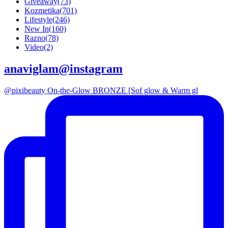
Giveaway
(73)
Kozmetika
(701)
Lifestyle
(246)
New In
(160)
Razno
(78)
Video
(2)
anaviglam@instagram
@pixibeauty On-the-Glow BRONZE [Sof glow & Warm gl