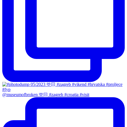
@museumofbroken 🫶🏻 #zagreb #croatia #visit