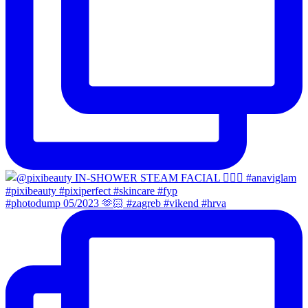
#photodump 05/2023 🫶🏻 #zagreb #vikend #hrva