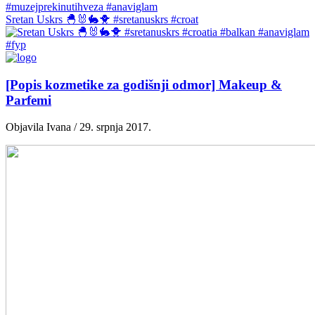
Sretan Uskrs 🐣🐰🐇🐥 #sretanuskrs #croat
[Popis kozmetike za godišnji odmor] Makeup &
Parfemi
Objavila Ivana / 29. srpnja 2017.