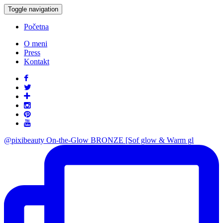
Toggle navigation
Početna
O meni
Press
Kontakt
@pixibeauty On-the-Glow BRONZE [Sof glow & Warm gl