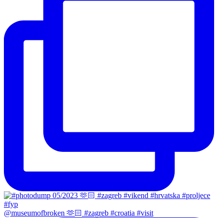
@museumofbroken 🫶🏻 #zagreb #croatia #visit