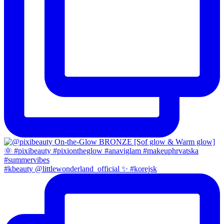
#kbeauty @littlewonderland_official ✨ #korejsk