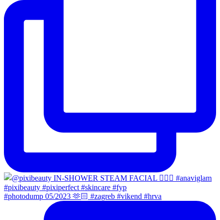
#photodump 05/2023 🫶🏻 #zagreb #vikend #hrva