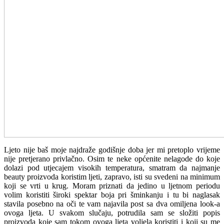
Ljeto nije baš moje najdraže godišnje doba jer mi pretoplo vrijeme
nije pretjerano privlačno. Osim te neke općenite nelagode do koje
dolazi pod utjecajem visokih temperatura, smatram da najmanje
beauty proizvoda koristim ljeti, zapravo, isti su svedeni na minimum
koji se vrti u krug. Moram priznati da jedino u ljetnom periodu
volim koristiti široki spektar boja pri šminkanju i tu bi naglasak
stavila posebno na oči te vam najavila post sa dva omiljena look-a
ovoga ljeta. U svakom slučaju, potrudila sam se složiti popis
proizvoda koje sam tokom ovoga ljeta voljela koristiti i koji su me