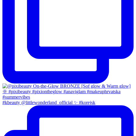
#kbeauty @littlewonderland_official ✨ #korejsk