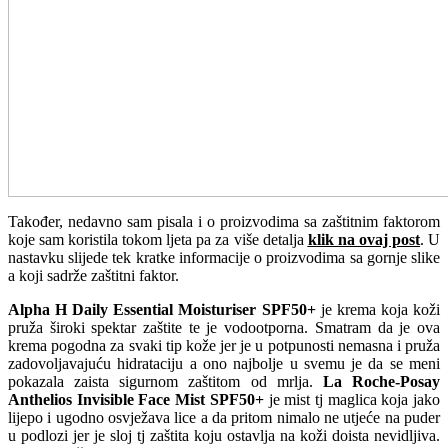
Također, nedavno sam pisala i o proizvodima sa zaštitnim faktorom
koje sam koristila tokom ljeta pa za više detalja
klik na ovaj post
. U
nastavku slijede tek kratke informacije o proizvodima sa gornje slike
a koji sadrže zaštitni faktor.
Alpha H Daily Essential Moisturiser SPF50+
je krema koja koži
pruža široki spektar zaštite te je vodootporna. Smatram da je ova
krema pogodna za svaki tip kože jer je u potpunosti nemasna i pruža
zadovoljavajuću hidrataciju a ono najbolje u svemu je da se meni
pokazala zaista sigurnom zaštitom od mrlja.
La Roche-Posay
Anthelios Invisible Face Mist SPF50+
je mist tj maglica koja jako
lijepo i ugodno osvježava lice a da pritom nimalo ne utjeće na puder
u podlozi jer je sloj tj zaštita koju ostavlja na koži doista nevidljiva.