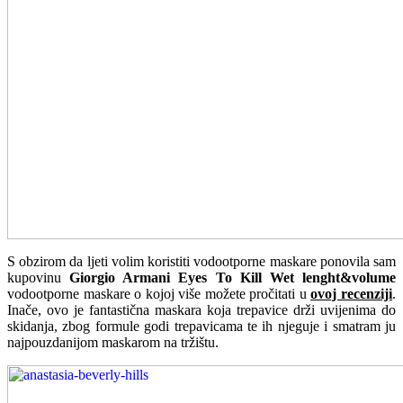
S obzirom da ljeti volim koristiti vodootporne maskare ponovila sam
kupovinu
Giorgio Armani Eyes To Kill Wet lenght&volume
vodootporne maskare o kojoj više možete pročitati u
ovoj recenziji
.
Inače, ovo je fantastična maskara koja trepavice drži uvijenima do
skidanja, zbog formule godi trepavicama te ih njeguje i smatram ju
najpouzdanijom maskarom na tržištu.