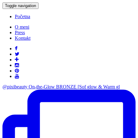
Toggle navigation
Početna
O meni
Press
Kontakt
@pixibeauty On-the-Glow BRONZE [Sof glow & Warm gl