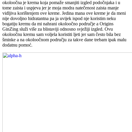
okoloočna je krema koja pomaže smanjiti izgled podočnjaka i u
tome zaista i uspjeva jer je moja modra natečenost zaista manje
vidljiva korištenjem ove kreme. Jedina mana ove kreme je da meni
nije dovoljno hidratantna pa ja uvijek ispod nje koristim neku
bogatiju kremu da mi nahrani okoloočno područje a Origins
GinZing služi više za blistaviji odnosno svježiji izgled. Ovu
okoloočnu kremu sam voljela koristiti ljeti jer sam često bila bez
šminke a na okoloočnom području za takve dane trebam ipak malu
dodatnu pomoć.