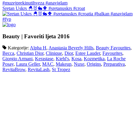
Sretan Uskrs 🐣🐰🐇🐥 #sretanuskrs #croat
Beauty | Favoriti ljeta 2016
Kategorije:
Alpha H
,
Anastasia Beverly Hills
,
Beauty Favourites
,
Becca
,
Christian Dior
,
Clinique
,
Dior
,
Estee Lauder
,
Favourites
,
Giorgio Armani
,
Kerastase
,
Kiehl's
,
Kosa
,
Kozmetika
,
La Roche
Posay
,
Laura Geller
,
MAC
,
Makeup
,
Nuxe
,
Origins
,
Preparativa
,
RevitaBrow
,
RevitaLash
,
St Tropez