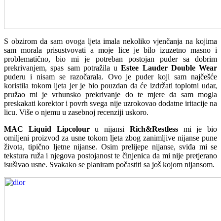
S obzirom da sam ovoga ljeta imala nekoliko vjenčanja na kojima
sam morala prisustvovati a moje lice je bilo izuzetno masno i
problematično, bio mi je potreban postojan puder sa dobrim
prekrivanjem, spas sam potražila u
Estee Lauder Double Wear
puderu i nisam se razočarala. Ovo je puder koji sam najčešće
koristila tokom ljeta jer je bio pouzdan da će izdržati toplotni udar,
pružao mi je vrhunsko prekrivanje do te mjere da sam mogla
preskakati korektor i povrh svega nije uzrokovao dodatne iritacije na
licu. Više o njemu u zasebnoj recenziji uskoro.
MAC Liquid Lipcolour
u nijansi
Rich&Restless
mi je bio
omiljeni proizvod za usne tokom ljeta zbog zanimljive nijanse pune
života, tipično ljetne nijanse. Osim prelijepe nijanse, sviđa mi se
tekstura ruža i njegova postojanost te činjenica da mi nije pretjerano
isušivao usne. Svakako se planiram počastiti sa još kojom nijansom.