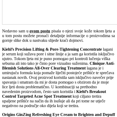
Nedavno sam u
ovom postu
pisala o njezi svoje kože tokom ljeta a
u tom postu možete pronaći detaljnije informacije o proizvodima sa
gornje slike dok u nastvaku slijede kraći dojmovi.
Kiehl’s Precision Lifting & Pore-Tightening Concentrate
lagani
je serum koji sužava pore i sitne linije a ja sam ga koristila isključivo
ujutro. Tokom ljeta mi je puno pomogao pri kontroli lučenja viška
sebuma ali isto tako je činio pore vizualno suženima.
Clinique Anti-
Blemish Solutions All-Over Clearing Treatment
lagana je i
umirujuću formula koja pomaže liječiti postojeće prištiće te sprečava
nastanak novih. Ovaj proizvod koristila sam isključivo navečer prije
spavanja i smatram da mi je dosta pomogao s obzirom da je moje
lice ljeti dosta problematično. U kombinaciji sa prethodno
navedenim proizvodom, često sam koristila i
Kiehl’s Breakout
Control Targeted Acne Spot Treatment
koji ciljano tretira
upaljene prištiće na način da ih isušuje ali da pri tome ne utječe
negativno na područje oko dijela koji se tretira.
Origins GinZing Refreshing Eye Cream to Brighten and Depuff