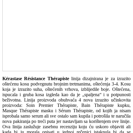
Kérastase Résistance Thérapiste
linija dizajnirana je za izrazito
oštećenu kosu podvrgnutu brojnim tretmanima, oštećenja 3-4. Kosu
koja je izrazito suha, oštećenih vrhova, izblijedile boje. Oštećena,
ispucala i gruba kosa izgleda kao da je „spaljena“ i u potpunosti
beživotna. Linija proizvoda obuhvaća 4 nova izrazito učinkovita
proizvoda: Soin Premier Thérapiste, Bain Thérapiste kupku,
Masque Thérapiste masku i Sérum Thérapiste, od kojih ja nisam
isprobala samo serum ali sve ostalo sam kupila i potrošila te naručila
nova pakiranja po treći puta jer nastavljam sa korištenjem ove linije.
Ova linija zaslužuje zasebnu recenziju koju ću uskoro objaviti ali
kada bi ju morala opisati u jednoj rečenici istaknula bi da se