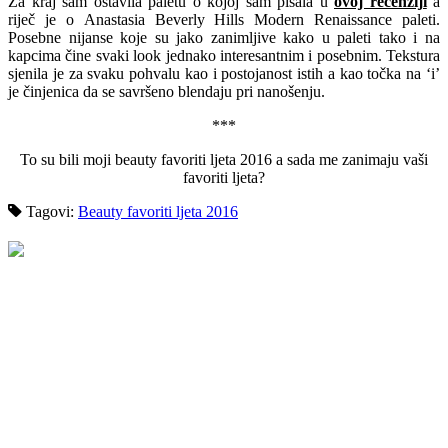
Za kraj sam ostavila paletu o kojoj sam pisala u
ovoj recenziji
a
riječ je o Anastasia Beverly Hills Modern Renaissance paleti.
Posebne nijanse koje su jako zanimljive kako u paleti tako i na
kapcima čine svaki look jednako interesantnim i posebnim. Tekstura
sjenila je za svaku pohvalu kao i postojanost istih a kao točka na ‘i’
je činjenica da se savršeno blendaju pri nanošenju.
***
To su bili moji beauty favoriti ljeta 2016 a sada me zanimaju vaši
favoriti ljeta?
Tagovi:
Beauty favoriti ljeta 2016