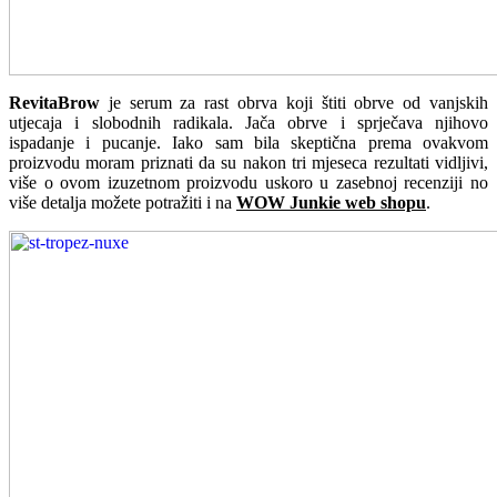
RevitaBrow
je serum za rast obrva koji štiti obrve od vanjskih
utjecaja i slobodnih radikala. Jača obrve i sprječava njihovo
ispadanje i pucanje. Iako sam bila skeptična prema ovakvom
proizvodu moram priznati da su nakon tri mjeseca rezultati vidljivi,
više o ovom izuzetnom proizvodu uskoro u zasebnoj recenziji no
više detalja možete potražiti i na
WOW Junkie web shopu
.