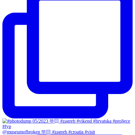
@museumofbroken 🫶🏻 #zagreb #croatia #visit