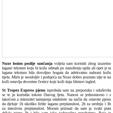
Nuxe losion poslije sunčanja
voljela sam koristiti zbog izuzetno
lagane teksture koju bi koža odmah po nanošenju upila ali opet je ta
lagana tekstura bila dovoljno bogata da adekvatno nahrani kožu
tijela. Miris je neodoljiv i podsjeća na Nuxe dobro poznato ulje te na
koži ostavlja decentne čestice koje koži daju blistavi izgled.
St Tropez Express pjenu
isprobala sam na preporuku i oduševila
se te ju koristila tokom čitavog ljeta. Nanosi se jednostavno i s
lakoćom a intenzitet tamnjenja odabirete na način da ostavite pjenu
da djeluje 1h ukoliko želite laganu preplanulost, 2h za srednju i 3h
za intezivnu preplanulost. Moram priznati da sam ja svaki puta
držala pjenu 3h i bila sam jako zadovoljna rezultatima. Boja je