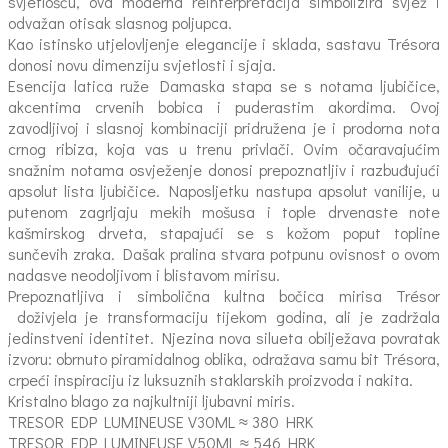
svjetlošću, ova moderna reinterpretacija simbolizira svjež i
odvažan otisak slasnog poljupca.
Kao istinsko utjelovljenje elegancije i sklada, sastavu Trésora
donosi novu dimenziju svjetlosti i sjaja.
Esencija latica ruže Damaska stapa se s notama ljubičice,
akcentima crvenih bobica i puderastim akordima. Ovoj
zavodljivoj i slasnoj kombinaciji pridružena je i prodorna nota
crnog ribiza, koja vas u trenu privlači. Ovim očaravajućim
snažnim notama osvježenje donosi prepoznatljiv i razbuđujući
apsolut lista ljubičice. Naposljetku nastupa apsolut vanilije, u
putenom zagrljaju mekih mošusa i tople drvenaste note
kašmirskog drveta, stapajući se s kožom poput topline
sunčevih zraka. Dašak pralina stvara potpunu ovisnost o ovom
nadasve neodoljivom i blistavom mirisu.
Prepoznatljiva i simbolična kultna bočica mirisa Trésor
doživjela je transformaciju tijekom godina, ali je zadržala
jedinstveni identitet. Njezina nova silueta obilježava povratak
izvoru: obrnuto piramidalnog oblika, odražava samu bit Trésora,
crpeći inspiraciju iz luksuznih staklarskih proizvoda i nakita.
Kristalno blago za najkultniji ljubavni miris.
TRESOR EDP LUMINEUSE V30ML ≈ 380 HRK
TRESOR EDP LUMINEUSE V50ML ≈ 546 HRK