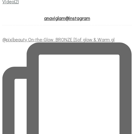
Video
(2)
anaviglam@instagram
@pixibeauty On-the-Glow BRONZE [Sof glow & Warm gl