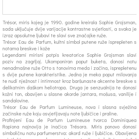
Trésor, miris kojeg je 1990. godine kreirala Sophie Grojsman,
sada uključuje dvije varijacije kontrastne svjetlosti, a svaka je
izraz apsolutne ljubavi te slavi sve značajke ruže.
Trésor Eau de Parfum, kultni simbol putene ruže isprepleten s
notama breskve i kože
Legendarni mirisni potpis kreatorice Sophie Grojsman slavi
poziv na zagrljaj. Ukomponiran poput buketa, donosi notu
nenadmašne ruže Otto s tonovima meda i začina, isprepletenu
s dvije putene karakteristike. Jedna je meka poput milovanja
te nudi nježnost i intimnost kroz baršunaste akcente breskve s
delikatnim daškom heliotropa. Druga je senzualnija te donosi
kožni ton, obavijen u slasne akorde jantara, mošusa, vanilije i
sandalovine.
Trésor Eau de Parfum Lumineuse, nova i slasna svježina
začinske ruže koju osvjetljavaju note ljubičice i praline.
Profinjeni Eau de Parfum Lumineuse tvorca Dominiquea
Ropiona najnovija je inačica Trésora. Miris ponovo donosi
simboličnu notu parfumerstva: akord ruže i ljubičice. Obavijena