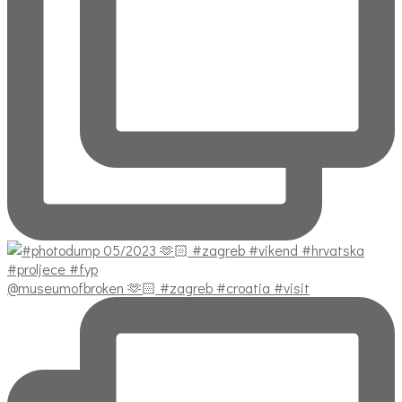
@museumofbroken 🫶🏻 #zagreb #croatia #visit