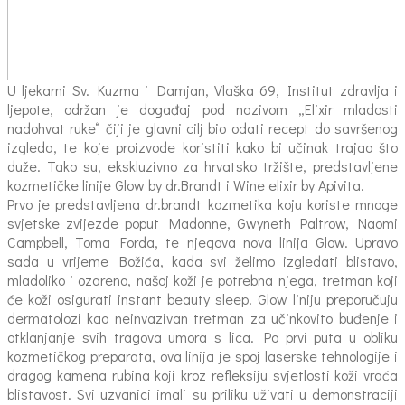
U ljekarni Sv. Kuzma i Damjan, Vlaška 69, Institut zdravlja i
ljepote, održan je događaj pod nazivom „Elixir mladosti
nadohvat ruke“ čiji je glavni cilj bio odati recept do savršenog
izgleda, te koje proizvode koristiti kako bi učinak trajao što
duže. Tako su, ekskluzivno za hrvatsko tržište, predstavljene
kozmetičke linije Glow by dr.Brandt i Wine elixir by Apivita.
Prvo je predstavljena dr.brandt kozmetika koju koriste mnoge
svjetske zvijezde poput Madonne, Gwyneth Paltrow, Naomi
Campbell, Toma Forda, te njegova nova linija Glow. Upravo
sada u vrijeme Božića, kada svi želimo izgledati blistavo,
mladoliko i ozareno, našoj koži je potrebna njega, tretman koji
će koži osigurati instant beauty sleep. Glow liniju preporučuju
dermatolozi kao neinvazivan tretman za učinkovito buđenje i
otklanjanje svih tragova umora s lica. Po prvi puta u obliku
kozmetičkog preparata, ova linija je spoj laserske tehnologije i
dragog kamena rubina koji kroz refleksiju svjetlosti koži vraća
blistavost. Svi uzvanici imali su priliku uživati u demonstraciji