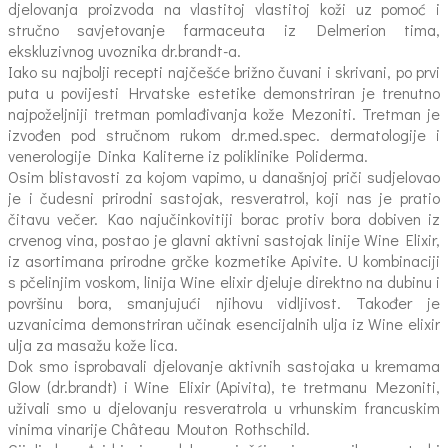
djelovanja proizvoda na vlastitoj vlastitoj koži uz pomoć i
stručno savjetovanje farmaceuta iz Delmerion tima,
ekskluzivnog uvoznika dr.brandt-a.
Iako su najbolji recepti najčešće brižno čuvani i skrivani, po prvi
puta u povijesti Hrvatske estetike demonstriran je trenutno
najpoželjniji tretman pomlađivanja kože Mezoniti. Tretman je
izvođen pod stručnom rukom dr.med.spec. dermatologije i
venerologije Dinka Kaliterne iz poliklinike Poliderma.
Osim blistavosti za kojom vapimo, u današnjoj priči sudjelovao
je i čudesni prirodni sastojak, resveratrol, koji nas je pratio
čitavu večer. Kao najučinkovitiji borac protiv bora dobiven iz
crvenog vina, postao je glavni aktivni sastojak linije Wine Elixir,
iz asortimana prirodne grčke kozmetike Apivite. U kombinaciji
s pčelinjim voskom, linija Wine elixir djeluje direktno na dubinu i
površinu bora, smanjujući njihovu vidljivost. Također je
uzvanicima demonstriran učinak esencijalnih ulja iz Wine elixir
ulja za masažu kože lica.
Dok smo isprobavali djelovanje aktivnih sastojaka u kremama
Glow (dr.brandt) i Wine Elixir (Apivita), te tretmanu Mezoniti,
uživali smo u djelovanju resveratrola u vrhunskim francuskim
vinima vinarije Château Mouton Rothschild.