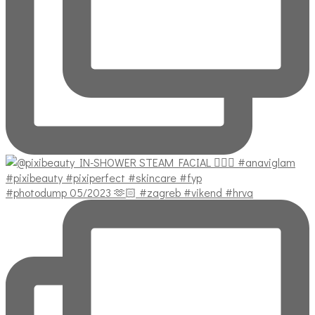
#photodump 05/2023 🫶🏻 #zagreb #vikend #hrva