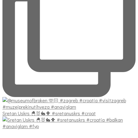
Sretan Uskrs 🐣🐰🐇🐥 #sretanuskrs #croat