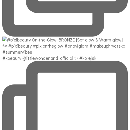
#kbeauty @littlewonderland_official ✨ #korejsk