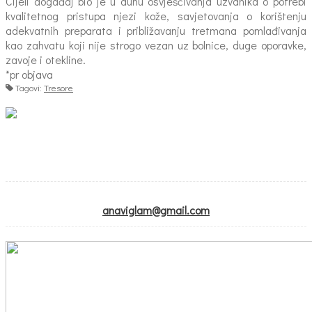
Cijeli događaj bio je u duhu osvješćivanja uzvanika o potrebi
kvalitetnog pristupa njezi kože, savjetovanja o korištenju
adekvatnih preparata i približavanju tretmana pomlađivanja
kao zahvatu koji nije strogo vezan uz bolnice, duge oporavke,
zavoje i otekline.
*pr objava
Tagovi:
Tresore
anaviglam@gmail.com