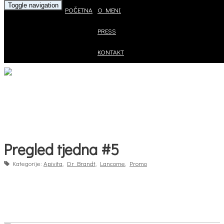
Toggle navigation
POČETNA
O MENI
PRESS
KONTAKT
Pregled tjedna #5
Kategorije:
Apivita
,
Dr Brandt
,
Lancome
,
Promo