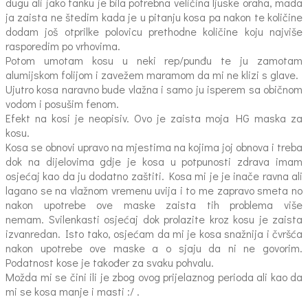
dugu ali jako tanku je bila potrebna veličina ljuske oraha, mada
ja zaista ne štedim kada je u pitanju kosa pa nakon te količine
dodam još otprilke polovicu prethodne količine koju najviše
rasporedim po vrhovima.
Potom umotam kosu u neki rep/punđu te ju zamotam
alumijskom folijom i zavežem maramom da mi ne klizi s glave.
Ujutro kosa naravno bude vlažna i samo ju isperem sa običnom
vodom i posušim fenom.
Efekt na kosi je neopisiv. Ovo je zaista moja HG maska za
kosu.
Kosa se obnovi upravo na mjestima na kojima joj obnova i treba
dok na dijelovima gdje je kosa u potpunosti zdrava imam
osjećaj kao da ju dodatno zaštiti. Kosa mi je je inače ravna ali
lagano se na vlažnom vremenu uvija i to me zapravo smeta no
nakon upotrebe ove maske zaista tih problema više
nemam. Svilenkasti osjećaj dok prolazite kroz kosu je zaista
izvanredan. Isto tako, osjećam da mi je kosa snažnija i čvršća
nakon upotrebe ove maske a o sjaju da ni ne govorim.
Podatnost kose je također za svaku pohvalu.
Možda mi se čini ili je zbog ovog prijelaznog perioda ali kao da
mi se kosa manje i masti :/ .