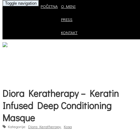
Toggle navigation
POČETNA
O MENI
PRESS
KONTAKT
Diora Keratherapy – Keratin
Infused Deep Conditioning
Masque
Kategorije:
Diora Keratherapy
,
Kosa