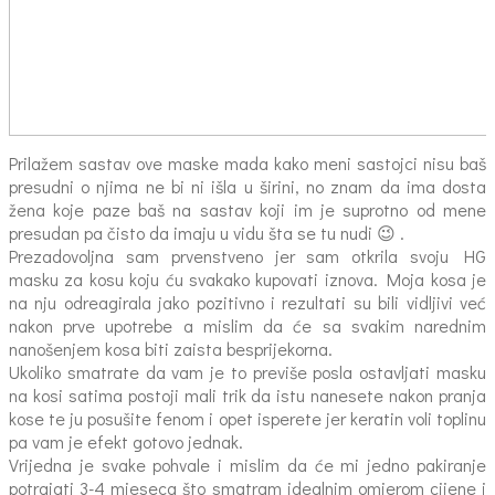
Prilažem sastav ove maske mada kako meni sastojci nisu baš
presudni o njima ne bi ni išla u širini, no znam da ima dosta
žena koje paze baš na sastav koji im je suprotno od mene
presudan pa čisto da imaju u vidu šta se tu nudi 😉 .
Prezadovoljna sam prvenstveno jer sam otkrila svoju HG
masku za kosu koju ću svakako kupovati iznova. Moja kosa je
na nju odreagirala jako pozitivno i rezultati su bili vidljivi već
nakon prve upotrebe a mislim da će sa svakim narednim
nanošenjem kosa biti zaista besprijekorna.
Ukoliko smatrate da vam je to previše posla ostavljati masku
na kosi satima postoji mali trik da istu nanesete nakon pranja
kose te ju posušite fenom i opet isperete jer keratin voli toplinu
pa vam je efekt gotovo jednak.
Vrijedna je svake pohvale i mislim da će mi jedno pakiranje
potrajati 3-4 mjeseca što smatram idealnim omjerom cijene i