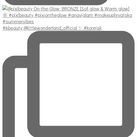
#kbeauty @littlewonderland_official ✨ #korejsk