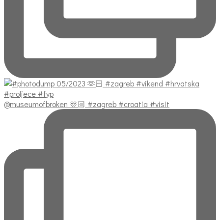
@museumofbroken 🫶🏻 #zagreb #croatia #visit