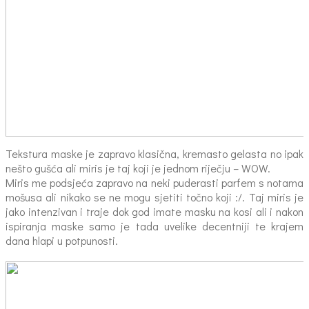
Tekstura maske je zapravo klasična, kremasto gelasta no ipak
nešto gušća ali miris je taj koji je jednom riječju – WOW.
Miris me podsjeća zapravo na neki puderasti parfem s notama
mošusa ali nikako se ne mogu sjetiti točno koji :/. Taj miris je
jako intenzivan i traje dok god imate masku na kosi ali i nakon
ispiranja maske samo je tada uvelike decentniji te krajem
dana hlapi u potpunosti.