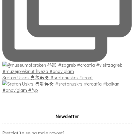
Sretan Uskrs 🐣🐰🐇🐥 #sretanuskrs #croat
Newsletter
Pretplatite se na moje novosti...