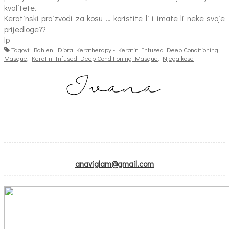
kvalitete.
Keratinski proizvodi za kosu … koristite li i imate li neke svoje
prijedloge??
lp
Tagovi:
Bahlen
,
Diora Keratherapy - Keratin Infused Deep Conditioning
Masque
,
Keratin Infused Deep Conditioning Masque
,
Njega kose
anaviglam@gmail.com