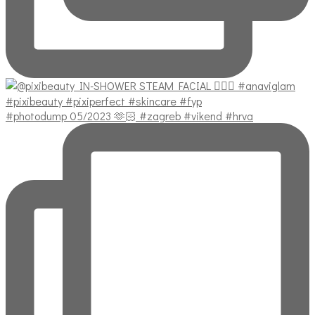
#photodump 05/2023 🫶🏻 #zagreb #vikend #hrva