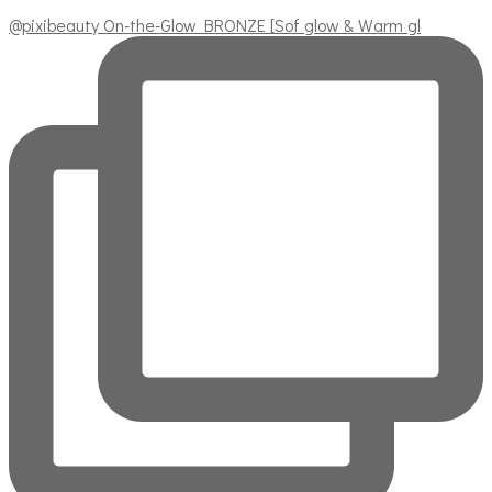
@pixibeauty On-the-Glow BRONZE [Sof glow & Warm gl