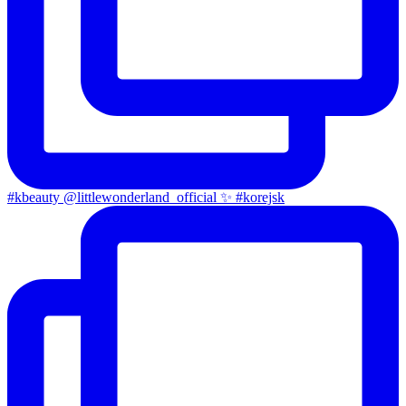
#kbeauty @littlewonderland_official ✨ #korejsk