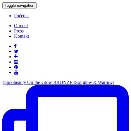
Toggle navigation
Početna
O meni
Press
Kontakt
@pixibeauty On-the-Glow BRONZE [Sof glow & Warm gl