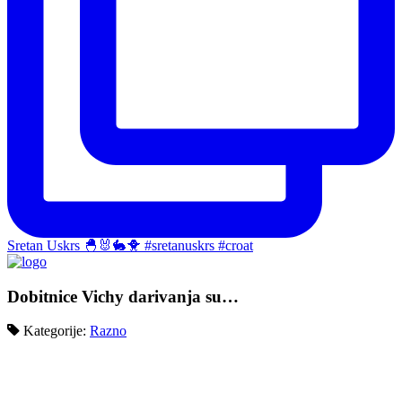
Sretan Uskrs 🐣🐰🐇🐥 #sretanuskrs #croat
Dobitnice Vichy darivanja su…
Kategorije:
Razno