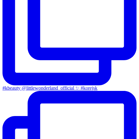
#kbeauty @littlewonderland_official ✨ #korejsk