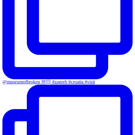
@museumofbroken 🫶🏻 #zagreb #croatia #visit