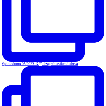
#photodump 05/2023 🫶🏻 #zagreb #vikend #hrva