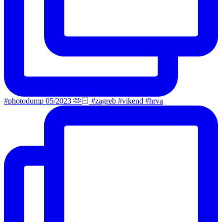
#photodump 05/2023 🫶🏻 #zagreb #vikend #hrva