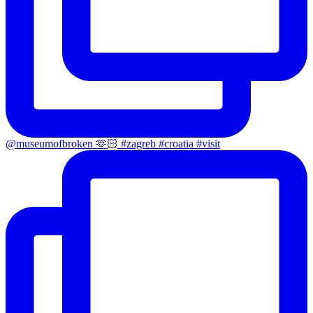
@museumofbroken 🫶🏻 #zagreb #croatia #visit