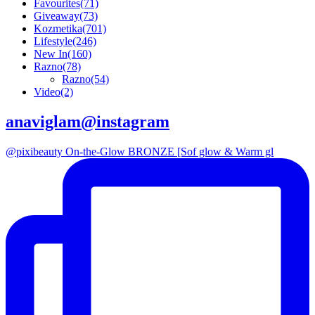
Favourites
(71)
Giveaway
(73)
Kozmetika
(701)
Lifestyle
(246)
New In
(160)
Razno
(78)
Razno
(54)
Video
(2)
anaviglam@instagram
@pixibeauty On-the-Glow BRONZE [Sof glow & Warm gl