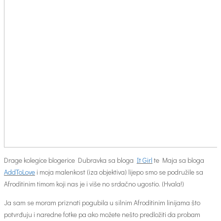
Drage kolegice blogerice Dubravka sa bloga
It Girl
te Maja sa bloga
AddToLove
i moja malenkost (iza objektiva) lijepo smo se podružile sa
Afroditinim timom koji nas je i više no srdačno ugostio. (Hvala!)
Ja sam se moram priznati pogubila u silnim Afroditinim linijama što
potvrđuju i naredne fotke pa ako možete nešto predložiti da probam