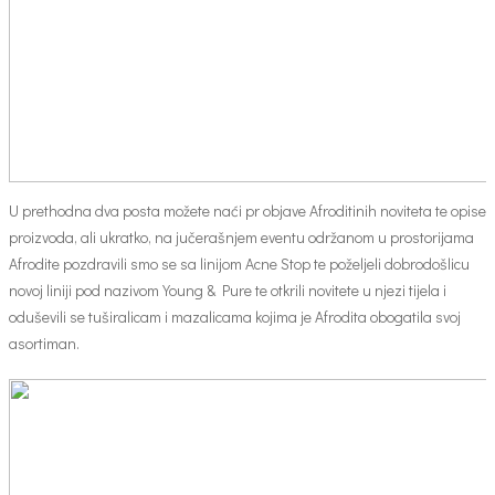
U prethodna dva posta možete naći pr objave Afroditinih noviteta te opise
proizvoda, ali ukratko, na jučerašnjem eventu održanom u prostorijama
Afrodite pozdravili smo se sa linijom Acne Stop te poželjeli dobrodošlicu
novoj liniji pod nazivom Young & Pure te otkrili novitete u njezi tijela i
oduševili se tuširalicam i mazalicama kojima je Afrodita obogatila svoj
asortiman.