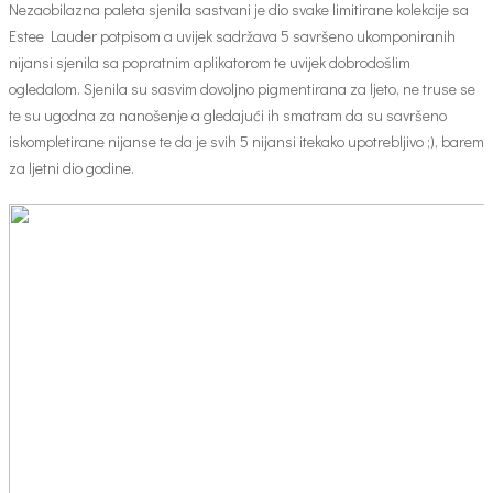
Nezaobilazna paleta sjenila sastvani je dio svake limitirane kolekcije sa
Estee Lauder potpisom a uvijek sadržava 5 savršeno ukomponiranih
nijansi sjenila sa popratnim aplikatorom te uvijek dobrodošlim
ogledalom. Sjenila su sasvim dovoljno pigmentirana za ljeto, ne truse se
te su ugodna za nanošenje a gledajući ih smatram da su savršeno
iskompletirane nijanse te da je svih 5 nijansi itekako upotrebljivo ;), barem
za ljetni dio godine.