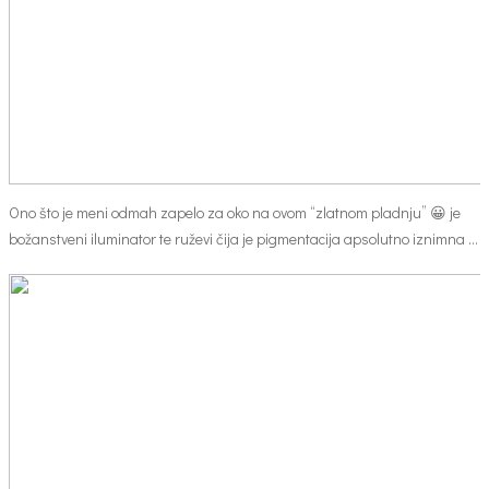
Ono što je meni odmah zapelo za oko na ovom “zlatnom pladnju” 😀 je
božanstveni iluminator te ruževi čija je pigmentacija apsolutno iznimna …