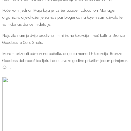
Početkom tjedna, Maja koja je Estée Lauder Education Manager,
organizirala je druženje za nas par blogerica na kojem sam uživala te
vam danas donosim detalje.
Najavila nam je dvije predivne liminitirane kolekcije … već kultnu Bronze
Goddess te Cello Shots.
Moram priznati odmah na početku da je za mene LE kolekcija Bronze
Goddess dobrodošlica ljetu i da si svake godine priuštim jedan primjerak
😉 ….