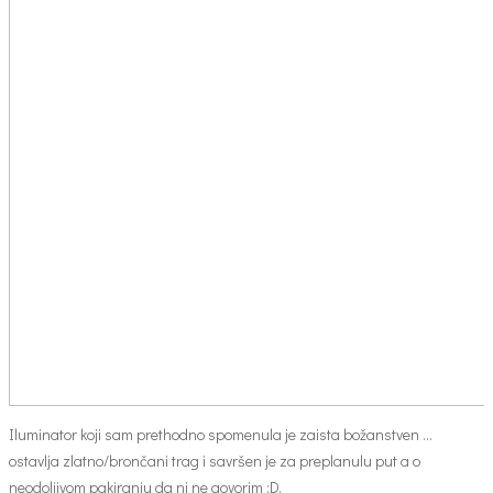
Iluminator koji sam prethodno spomenula je zaista božanstven …
ostavlja zlatno/brončani trag i savršen je za preplanulu put a o
neodoljivom pakiranju da ni ne govorim :D.