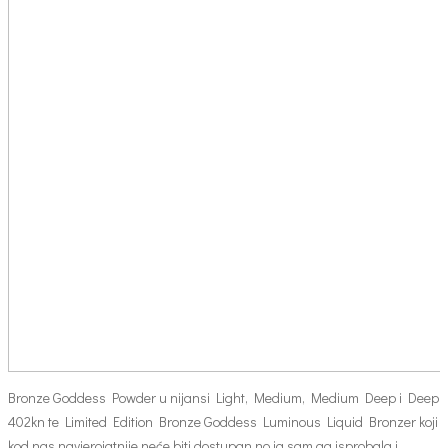
Bronze Goddess Powder u nijansi Light, Medium, Medium Deep i Deep
402kn te Limited Edition Bronze Goddess Luminous Liquid Bronzer koji
kod nas navjerojatnije neće biti dostupan no ja sam ga isprobala i