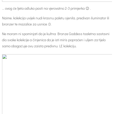
… ovog će ljeta odluka pasti na vjerovatno 2-3 primjerka 😉 .
Naime, kolekcija uvijek nudi krasnu paletu sjenila, predivan iluminator ili
bronzer te mazalice za usnice :D.
Ne moram ni spominjati da je kultna Bronze Goddess toaletna sastavni
dio svake kolekcije a činjenica da je isti miris popraćen i uljem za tijelo
samo obogaćuje ovu zaista predivnu LE kolekciju.