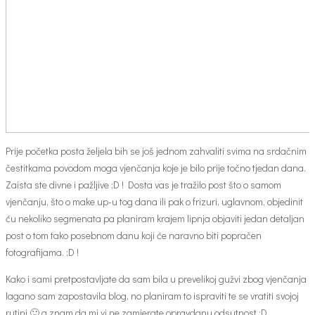
Prije početka posta željela bih se još jednom zahvaliti svima na srdačnim
čestitkama povodom moga vjenčanja koje je bilo prije točno tjedan dana.
Zaista ste divne i pažljive ;D ! Dosta vas je tražilo post što o samom
vjenčanju, što o make up-u tog dana ili pak o frizuri, uglavnom, objedinit
ću nekoliko segmenata pa planiram krajem lipnja objaviti jedan detaljan
post o tom tako posebnom danu koji će naravno biti popračen
fotografijama. ;D !
Kako i sami pretpostavljate da sam bila u prevelikoj gužvi zbog vjenčanja
lagano sam zapostavila blog, no planiram to ispraviti te se vratiti svojoj
rutini 🙂 a znam da mi vi ne zamjerate opravdanu odsutnost :D.