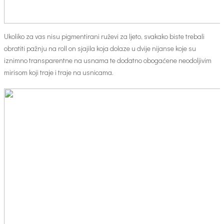
Ukoliko za vas nisu pigmentirani ruževi za ljeto, svakako biste trebali
obratiti pažnju na roll on sjajila koja dolaze u dvije nijanse koje su
iznimno transparentne na usnama te dodatno obogaćene neodoljivim
mirisom koji traje i traje na usnicama.