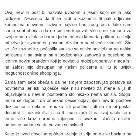
Ovaj new in post bi nazvala uvodom u jesen kojoj se ja jako
radujem. Neovisno da li se radi o kozmetici ili pak odjevnim
komadima u svemu uživam najviše baš zbog boja. Iako sam
sama sebi obećala da ne smijem kupovati više crne komade za
svoj ormar uvijek se barem jedan do dva komada potkradu ali nije
mi krivo jer stvarno su posebni dizajnom pa si neću zamjeriti. Što
se tiče kozmetike, počastila sam se sa nekim novitetima na našim
policama i sa svima sam podjednako zadovoljna posebno sa
jednim novim brandom koji je novitet u mojoj preparativi mada isti
na žalost nije dostupan na našim policama ali tu je uvijek
mogućnost online shoppinga.
Sama sam sebi obećala da ne smijem zapostavljati postove sa
novitetima jer isti najčešće više nisu noviteti za mene a ja ih
objavljujem u new in postovima što nikako nema smisla. Stoga,
može se dogoditi da ponekad češće objavljujem new in postove
dok će se u nekom trenutku isti prorijediti ali da ne bi postali
dosadni ili nezanimljivi ja ću ih malo začiniti na svoj način no o
tome više kroz naredne mjesece, u svakom slučaju mislim,
odnosno nadam se da će vam se svidjeti.
Kako je uvod dovoljno opširan krajnje je vrijeme da se bacimo na