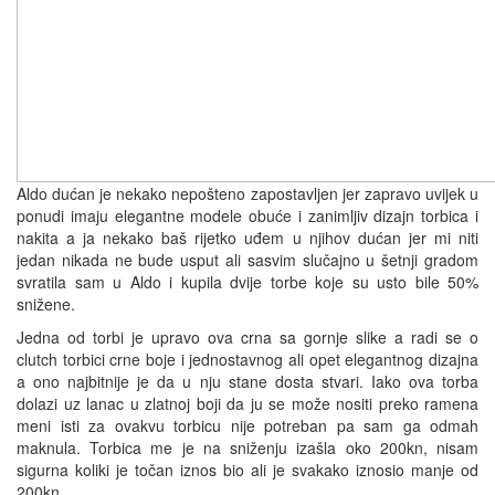
Aldo dućan je nekako nepošteno zapostavljen jer zapravo uvijek u
ponudi imaju elegantne modele obuće i zanimljiv dizajn torbica i
nakita a ja nekako baš rijetko uđem u njihov dućan jer mi niti
jedan nikada ne bude usput ali sasvim slučajno u šetnji gradom
svratila sam u Aldo i kupila dvije torbe koje su usto bile 50%
snižene.
Jedna od torbi je upravo ova crna sa gornje slike a radi se o
clutch torbici crne boje i jednostavnog ali opet elegantnog dizajna
a ono najbitnije je da u nju stane dosta stvari. Iako ova torba
dolazi uz lanac u zlatnoj boji da ju se može nositi preko ramena
meni isti za ovakvu torbicu nije potreban pa sam ga odmah
maknula. Torbica me je na sniženju izašla oko 200kn, nisam
sigurna koliki je točan iznos bio ali je svakako iznosio manje od
200kn.