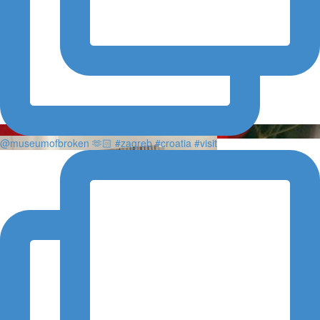
@museumofbroken 🫶🏻 #zagreb #croatia #visit