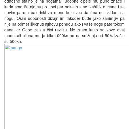
odnosno stalno je na nogama i udobne cipele mu puno znače i
kada smo išli njemu po novi par nekako smo izašli iz dućana i sa
novim parom balerinki za mene koje već danima ne skidam sa
nogu. Osim udobnosti dizajn im također bude jako zanimljiv pa
nije na odmet škicnuti njihovu ponudu ako i vaše noge pate tokom
dana jer Geox zaista čini razliku. Ne znam kako se zove ovaj
model ali cijena mu je bila 1000kn no na sniženju od 50% izašle
su 500kn.