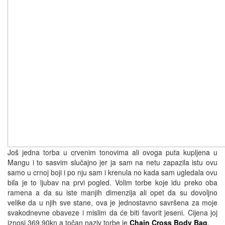
Još jedna torba u crvenim tonovima ali ovoga puta kupljena u
Mangu i to sasvim slučajno jer ja sam na netu zapazila istu ovu
samo u crnoj boji i po nju sam i krenula no kada sam ugledala ovu
bila je to ljubav na prvi pogled. Volim torbe koje idu preko oba
ramena a da su iste manjih dimenzija ali opet da su dovoljno
velike da u njih sve stane, ova je jednostavno savršena za moje
svakodnevne obaveze i mislim da će biti favorit jeseni. Cijena joj
iznosi 369,90kn a točan naziv torbe je
Chain Cross Body Bag
.