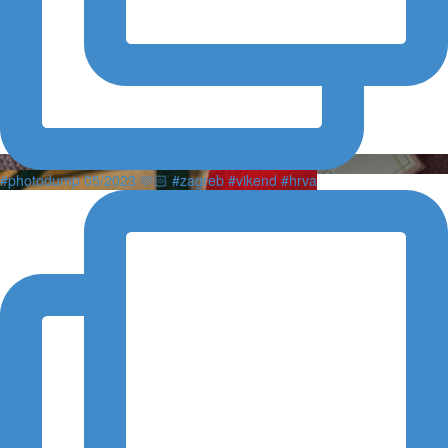
#photodump 05/2023 🫶🏻 #zagreb #vikend #hrva