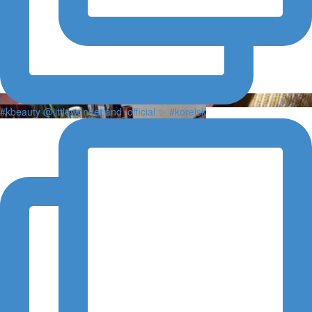
#kbeauty @littlewonderland_official ✨ #korejsk