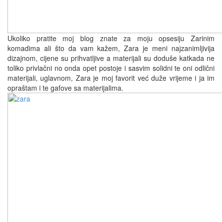
Ukoliko pratite moj blog znate za moju opsesiju Zarinim
komadima ali što da vam kažem, Zara je meni najzanimljivija
dizajnom, cijene su prihvatljive a materijali su doduše katkada ne
toliko privlačni no onda opet postoje i sasvim solidni te oni odlični
materijali, uglavnom, Zara je moj favorit već duže vrijeme i ja im
opraštam i te gafove sa materijalima.