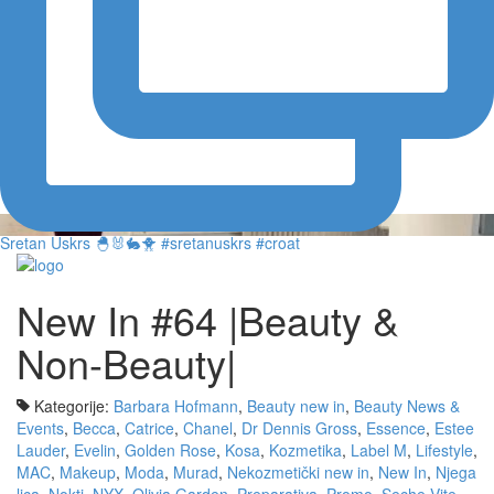
Sretan Uskrs 🐣🐰🐇🐥 #sretanuskrs #croat
New In #64 |Beauty &
Non-Beauty|
Kategorije:
Barbara Hofmann
,
Beauty new in
,
Beauty News &
Events
,
Becca
,
Catrice
,
Chanel
,
Dr Dennis Gross
,
Essence
,
Estee
Lauder
,
Evelin
,
Golden Rose
,
Kosa
,
Kozmetika
,
Label M
,
Lifestyle
,
MAC
,
Makeup
,
Moda
,
Murad
,
Nekozmetički new in
,
New In
,
Njega