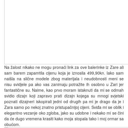
Na žalost nikako ne mogu pronaći link za ove balerinke iz Zare ali
sam barem zapamtila cijenu koja je iznosila 499,90kn. Iako sam
naišla na slične modele zbog materijala i neudobnosti meni se
nisu svidjele pa ako vas zanimaju potražite ih osobno u Zari jer
fantastične su. Naime, kao prvo moram istaknuti da mi se odmah
svidio dizajn koji zapravo prati dizajn kojega su mnogi svjetski
poznati dizajneri iskopirali jedni od drugih pa mi je drago da je i
Zara samo po nekoj znatno pristupačnijoj cijeni. Sviđa mi se oblik i
elegantno vezanje oko zgloba, jako su udobne i nekako mi se čini
da će dugo vremena krasiti kako moja stopala tako i moj ormar sa
obućom.