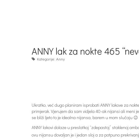
ANNY lak za nokte 465 “ne
Kategorije:
Anny
Ukratko, već dugo planiram isprobati ANNY lakove za nokte
primjerak. Vjerujem da sam vidjela 40-ak nijansi ali meni 
se bliži ljeto to je idealna nijansa, barem u mom slučaju 😉 . 
ANNY lakovi dolaze u preslatkoj “zdepastoj” staklenoj amba
ovu nijansu dovaljan je i jedan sloj a za potpuno prekrivanj