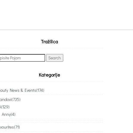
Tražilica
arch
:
Kategorije
auty News & Events
(174)
andovi
(735)
A
(129)
Anny
(4)
vourites
(71)