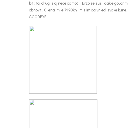
biti) taj drugi sloj neće odmoći. Brzo se suši, dakle govor
obnoviti. Cijena im je 71,90kn i mislim da vrijedi svake 
GOODBYE.