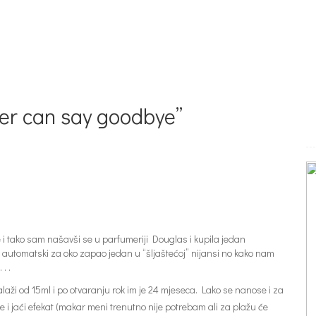
ver can say goodbye”
 i tako sam našavši se u parfumeriji Douglas i kupila jedan
je automatski za oko zapao jedan u “šljaštećoj” nijansi no kako nam
. .
laži od 15ml i po otvaranju rok im je 24 mjeseca. Lako se nanose i za
e i jaći efekat (makar meni trenutno nije potrebam ali za plažu će