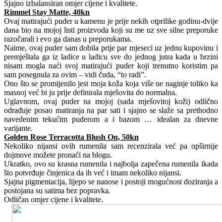
Sjajno izbalansiran omjer cijene i kvalitete.
Rimmel Stay Matte, 40kn
Ovaj matirajući puder u kamenu je prije nekih otprilike godinu-dvije
dana bio na mojoj listi proizvoda koji su me uz sve silne preporuke
razočarali i evo ga danas u preporukama.
Naime, ovaj puder sam dobila prije par mjeseci uz jednu kupovinu i
premještala ga iz ladice u ladicu sve do jednog jutra kada u brzini
nisam mogla naći svoj matirajući puder koji trenutno koristim pa
sam posegnula za ovim – vidi čuda, “to radi”.
Ono što se promijenilo jest moja koža koja više ne naginje toliko ka
masnoj već bi ju prije definirala mješovita do normalna.
Uglavnom, ovaj puder na mojoj (sada mješovitoj koži) odlično
odrađuje posao matiranja na par sati i sjajno se slaže sa prethodno
navedenim tekućim puderom a i bazom … idealan za dnevne
varijante.
Golden Rose Terracotta Blush On, 50kn
Nekoliko nijansi ovih rumenila sam recenzirala već pa opširnije
dojmove možete pronaći na blogu.
Ukratko, ovo su krasna rumenila i najbolja zapečena rumenila ikada
što potvrđuje činjenica da ih već i imam nekoliko nijansi.
Sjajna pigmentacija, lijepo se nanose i postoji mogućnost doziranja a
postojana su satima bez popravka.
Odličan omjer cijene i kvalitete.