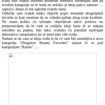
Kada sam vidjela izuzetno pozitivan feedback razmišljala sam da
uvedem kategoriju na tu temu no nekako je ideja pala u zaborav …
zapravo, danas će tek ugledati svijetlo dana.
Odlučila sam svakih toliko objaviti popis trenutnih drogerijskih
favorita za koje smatram da su vrijedni pažnje zbog svoje kvalitete.
Ne znam koliko ću učestalo objavljivati takve postove no
pretpostavljam da bi vam se svidjela ideja kada ih se nakupi
nekoliko na popisu. Isto tako, svakako ću pokušati razdvajati
dekorativu i preparativu jer se meni tako više sviđa.
Nadam se da vam se ideja sviđa te da će vam biti zanimljiva a nova
kategorija “Drugstore Beauty Favorites” nalazit će se pod
kategorijom “Razno” ….