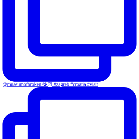
@museumofbroken 🫶🏻 #zagreb #croatia #visit