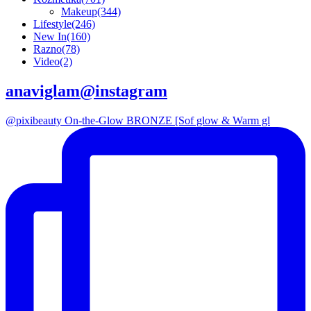
Makeup
(344)
Lifestyle
(246)
New In
(160)
Razno
(78)
Video
(2)
anaviglam@instagram
@pixibeauty On-the-Glow BRONZE [Sof glow & Warm gl