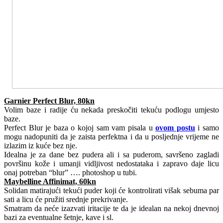
Garnier Perfect Blur, 80kn
Volim baze i radije ću nekada preskočiti tekuću podlogu umjesto
baze.
Perfect Blur je baza o kojoj sam vam pisala u
ovom postu
i samo
mogu nadopuniti da je zaista perfektna i da u posljednje vrijeme ne
izlazim iz kuće bez nje.
Idealna je za dane bez pudera ali i sa puderom, savršeno zagladi
površinu kože i umanji vidljivost nedostataka i zapravo daje licu
onaj potreban “blur” …. photoshop u tubi.
Maybelline Affinimat, 60kn
Solidan matirajući tekući puder koji će kontrolirati višak sebuma par
sati a licu će pružiti srednje prekrivanje.
Smatram da neće izazvati iritacije te da je idealan na nekoj dnevnoj
bazi za eventualne šetnje, kave i sl.