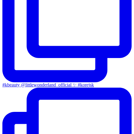
#kbeauty @littlewonderland_official ✨ #korejsk