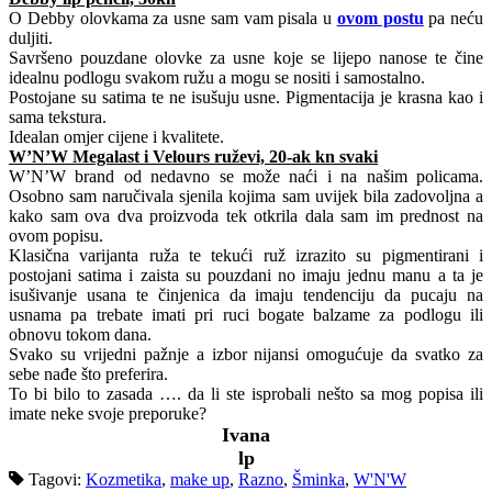
O Debby olovkama za usne sam vam pisala u
ovom postu
pa neću
duljiti.
Savršeno pouzdane olovke za usne koje se lijepo nanose te čine
idealnu podlogu svakom ružu a mogu se nositi i samostalno.
Postojane su satima te ne isušuju usne. Pigmentacija je krasna kao i
sama tekstura.
Idealan omjer cijene i kvalitete.
W’N’W Megalast i Velours ruževi, 20-ak kn svaki
W’N’W brand od nedavno se može naći i na našim policama.
Osobno sam naručivala sjenila kojima sam uvijek bila zadovoljna a
kako sam ova dva proizvoda tek otkrila dala sam im prednost na
ovom popisu.
Klasična varijanta ruža te tekući ruž izrazito su pigmentirani i
postojani satima i zaista su pouzdani no imaju jednu manu a ta je
isušivanje usana te činjenica da imaju tendenciju da pucaju na
usnama pa trebate imati pri ruci bogate balzame za podlogu ili
obnovu tokom dana.
Svako su vrijedni pažnje a izbor nijansi omogućuje da svatko za
sebe nađe što preferira.
To bi bilo to zasada …. da li ste isprobali nešto sa mog popisa ili
imate neke svoje preporuke?
Ivana
lp
Tagovi:
Kozmetika
,
make up
,
Razno
,
Šminka
,
W'N'W