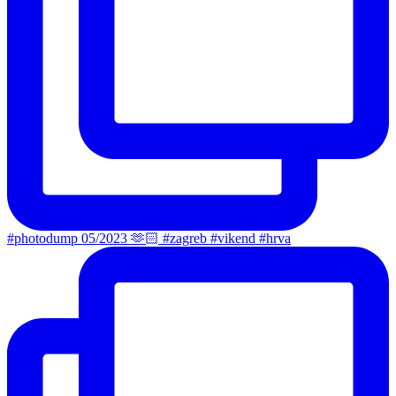
#photodump 05/2023 🫶🏻 #zagreb #vikend #hrva