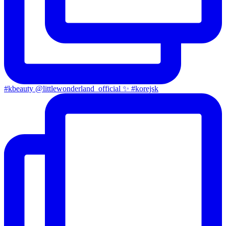
#kbeauty @littlewonderland_official ✨ #korejsk