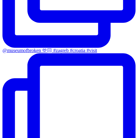
@museumofbroken 🫶🏻 #zagreb #croatia #visit