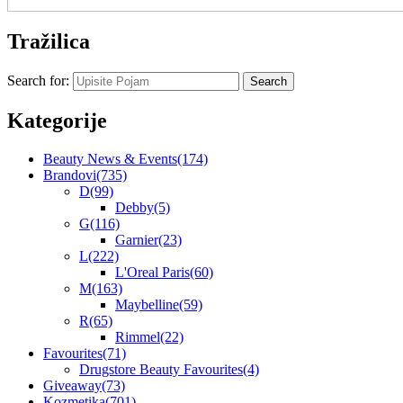
Tražilica
Search for:
Kategorije
Beauty News & Events
(174)
Brandovi
(735)
D
(99)
Debby
(5)
G
(116)
Garnier
(23)
L
(222)
L'Oreal Paris
(60)
M
(163)
Maybelline
(59)
R
(65)
Rimmel
(22)
Favourites
(71)
Drugstore Beauty Favourites
(4)
Giveaway
(73)
Kozmetika
(701)