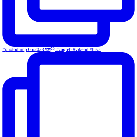
#photodump 05/2023 🫶🏻 #zagreb #vikend #hrva