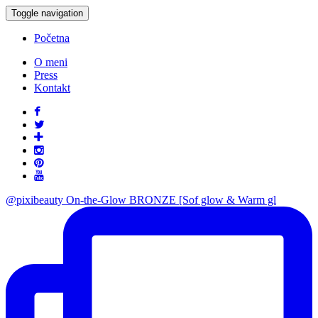
Toggle navigation
Početna
O meni
Press
Kontakt
@pixibeauty On-the-Glow BRONZE [Sof glow & Warm gl