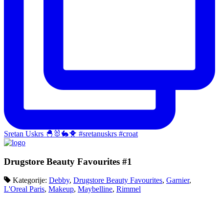
Sretan Uskrs 🐣🐰🐇🐥 #sretanuskrs #croat
Drugstore Beauty Favourites #1
Kategorije:
Debby
,
Drugstore Beauty Favourites
,
Garnier
,
L'Oreal Paris
,
Makeup
,
Maybelline
,
Rimmel