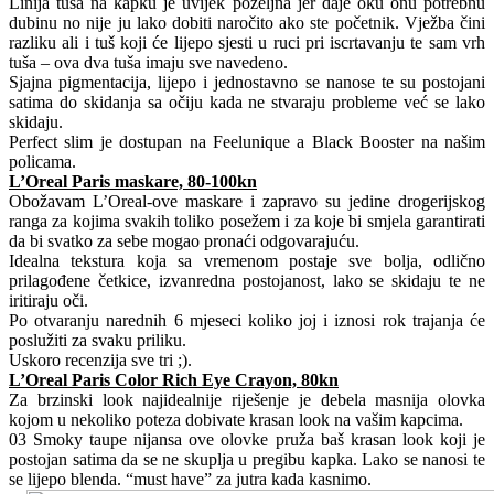
Linija tuša na kapku je uvijek poželjna jer daje oku onu potrebnu
dubinu no nije ju lako dobiti naročito ako ste početnik. Vježba čini
razliku ali i tuš koji će lijepo sjesti u ruci pri iscrtavanju te sam vrh
tuša – ova dva tuša imaju sve navedeno.
Sjajna pigmentacija, lijepo i jednostavno se nanose te su postojani
satima do skidanja sa očiju kada ne stvaraju probleme već se lako
skidaju.
Perfect slim je dostupan na Feelunique a Black Booster na našim
policama.
L’Oreal Paris maskare, 80-100kn
Obožavam L’Oreal-ove maskare i zapravo su jedine drogerijskog
ranga za kojima svakih toliko posežem i za koje bi smjela garantirati
da bi svatko za sebe mogao pronaći odgovarajuću.
Idealna tekstura koja sa vremenom postaje sve bolja, odlično
prilagođene četkice, izvanredna postojanost, lako se skidaju te ne
iritiraju oči.
Po otvaranju narednih 6 mjeseci koliko joj i iznosi rok trajanja će
poslužiti za svaku priliku.
Uskoro recenzija sve tri ;).
L’Oreal Paris Color Rich Eye Crayon, 80kn
Za brzinski look najidealnije riješenje je debela masnija olovka
kojom u nekoliko poteza dobivate krasan look na vašim kapcima.
03 Smoky taupe nijansa ove olovke pruža baš krasan look koji je
postojan satima da se ne skuplja u pregibu kapka. Lako se nanosi te
se lijepo blenda. “must have” za jutra kada kasnimo.