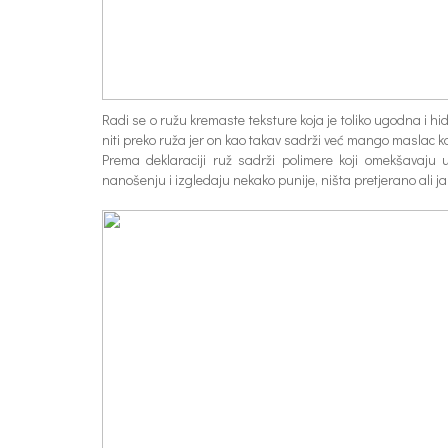
Radi se o ružu kremaste teksture koja je toliko ugodna i 
niti preko ruža jer on kao takav sadrži već mango maslac ko
Prema deklaraciji ruž sadrži polimere koji omekšavaju
nanošenju i izgledaju nekako punije, ništa pretjerano ali j