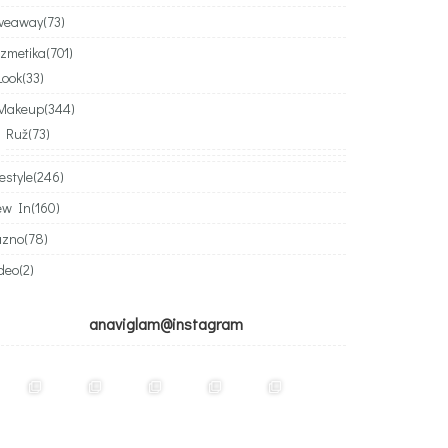
iveaway
(73)
zmetika
(701)
Look
(33)
Makeup
(344)
Ruž
(73)
festyle
(246)
ew In
(160)
azno
(78)
deo
(2)
anaviglam@instagram