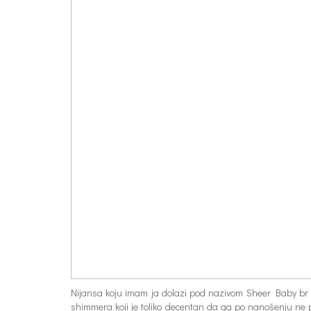
Nijansa koju imam ja dolazi pod nazivom Sheer Baby br 11
shimmera koji je toliko decentan da ga po nanošenju ne pri