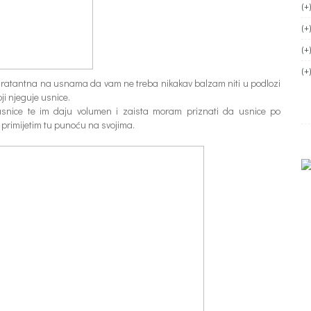
(+
(+
(+
(+
hidratantna na usnama da vam ne treba nikakav balzam niti u podlozi
ji njeguje usnice.
 usnice te im daju volumen i zaista moram priznati da usnice po
a primijetim tu punoću na svojima.