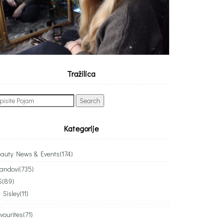
Tražilica
arch
:
Kategorije
auty News & Events
(174)
andovi
(735)
S
(89)
Sisley
(11)
vourites
(71)