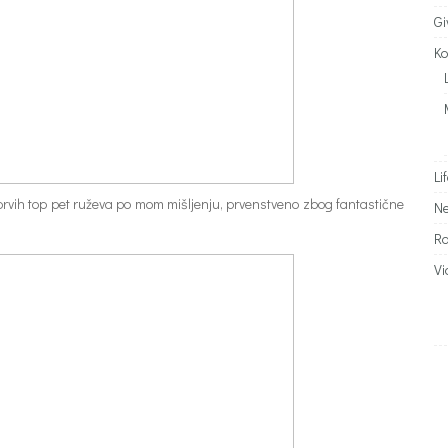
G
Ko
Li
 prvih top pet ruževa po mom mišljenju, prvenstveno zbog fantastične
N
R
Vi