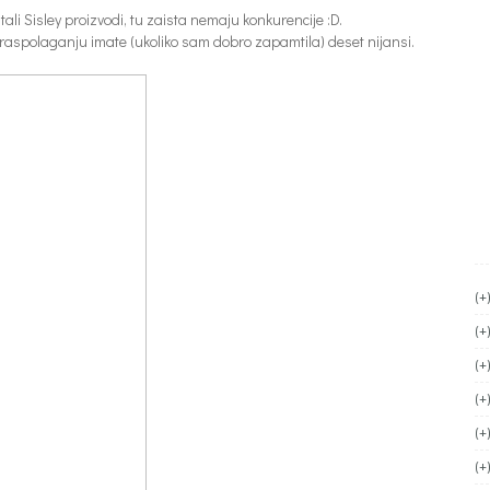
li Sisley proizvodi, tu zaista nemaju konkurencije :D.
 raspolaganju imate (ukoliko sam dobro zapamtila) deset nijansi.
(+
(+
(+
(+
(+
(+