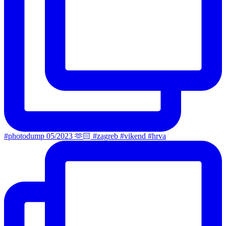
#photodump 05/2023 🫶🏻 #zagreb #vikend #hrva