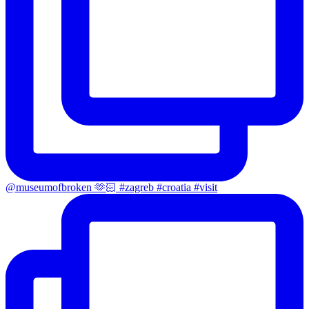
@museumofbroken 🫶🏻 #zagreb #croatia #visit