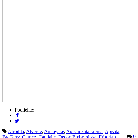
Podijelite:
Afrodita
,
Alverde
,
Annayake
,
Apisan žuta krema
,
Apivita
,
0
By Terry
,
Catrice
,
Caudalie
,
Decor
,
Embryolisse
,
Erborian
,