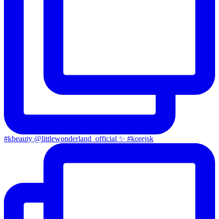
#kbeauty @littlewonderland_official ✨ #korejsk