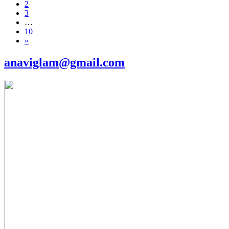
2
3
…
10
»
anaviglam@gmail.com