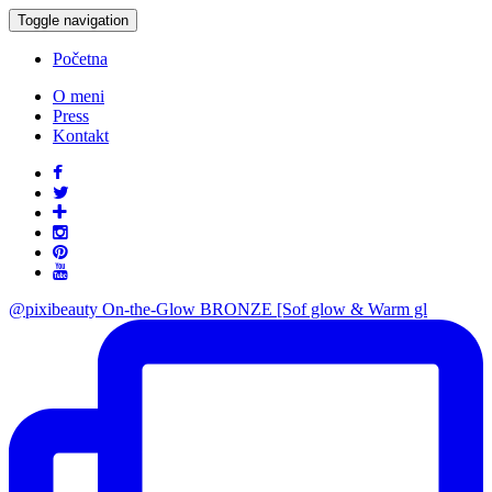
Toggle navigation
Početna
O meni
Press
Kontakt
@pixibeauty On-the-Glow BRONZE [Sof glow & Warm gl