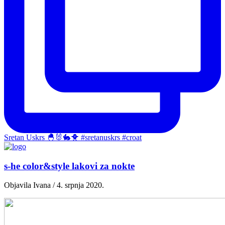
Sretan Uskrs 🐣🐰🐇🐥 #sretanuskrs #croat
s-he color&style lakovi za nokte
Objavila Ivana / 4. srpnja 2020.