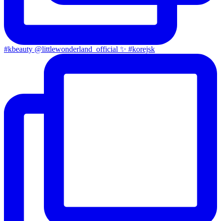
#kbeauty @littlewonderland_official ✨ #korejsk