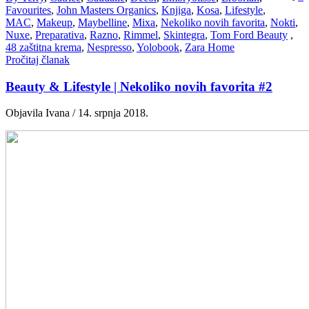
Favourites
,
John Masters Organics
,
Knjiga
,
Kosa
,
Lifestyle
,
MAC
,
Makeup
,
Maybelline
,
Mixa
,
Nekoliko novih favorita
,
Nokti
,
Nuxe
,
Preparativa
,
Razno
,
Rimmel
,
Skintegra
,
Tom Ford Beauty
,
48 zaštitna krema
,
Nespresso
,
Yolobook
,
Zara Home
Pročitaj članak
Beauty & Lifestyle | Nekoliko novih favorita #2
Objavila Ivana / 14. srpnja 2018.