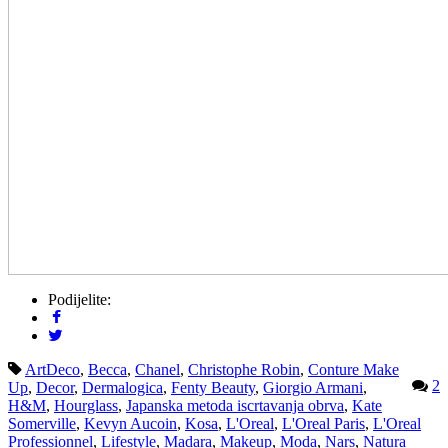
Podijelite:
ArtDeco
,
Becca
,
Chanel
,
Christophe Robin
,
Conture Make
2
Up
,
Decor
,
Dermalogica
,
Fenty Beauty
,
Giorgio Armani
,
H&M
,
Hourglass
,
Japanska metoda iscrtavanja obrva
,
Kate
Somerville
,
Kevyn Aucoin
,
Kosa
,
L'Oreal
,
L'Oreal Paris
,
L'Oreal
Professionnel
,
Lifestyle
,
Madara
,
Makeup
,
Moda
,
Nars
,
Natura