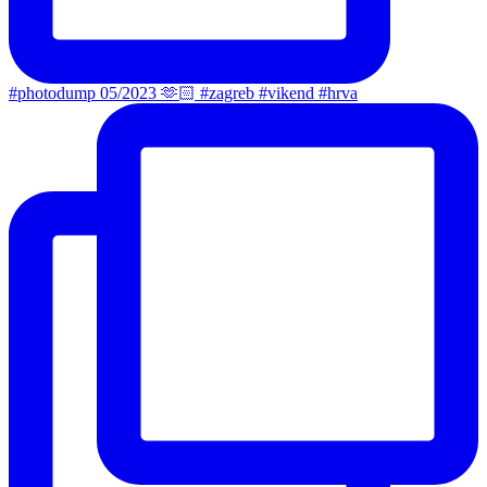
#photodump 05/2023 🫶🏻 #zagreb #vikend #hrva