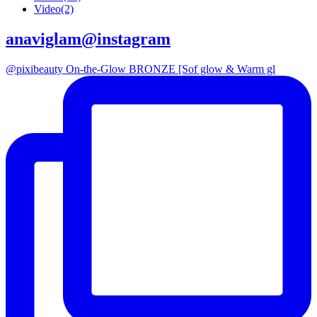
Video
(2)
anaviglam@instagram
@pixibeauty On-the-Glow BRONZE [Sof glow & Warm gl