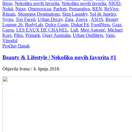
Bisse
,
Nekoliko novih favorita
,
Nekoliko novih favorita
,
NIOD
,
Nokti
,
Nuxe
,
Omorovicza
,
Parfem
,
Preparativa
,
REN
,
ReVive
,
Rituals
,
Shopping Destinations
,
Skin Laundry
,
Sol de Janeiro
,
Syoss
,
Too Faced
,
Urban Decay
,
Zara
,
Zoeva
,
ASOS
,
Beauty
Lounge 26
,
BodyLab
,
Dolce Gusto
,
Dukat Fit
,
FoodNess
,
Graz
,
Guess
,
LES EAUX DE CHANEL
,
Lidl
,
Meri Antonić
,
Michael
Kors
,
Pilos
,
Primark
,
Quay Australia
,
Urban Outfitters
,
Vans
,
Vinodol
Pročitaj članak
Beauty & Lifestyle | Nekoliko novih favorita #1
Objavila Ivana / 4. lipnja 2018.