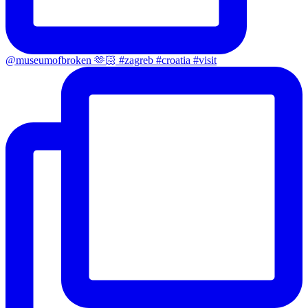
@museumofbroken 🫶🏻 #zagreb #croatia #visit