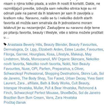
nisam o njima toliko pisala, a volim ih nositi ili koristiti. Dakle, ne
razmišljajući previše, izdvojila sam nekoliko sitnica koje su mi
odmah pale na pamet da ih istaknem jer sam ih zavoljela u
kratkom roku. Naravno, našlo se tu i nekoliko dobrih starih
favorita ali možda sam smatrala da ih jednostavno moram
istaknuti jer su nezamjenjivi. Zastupljene su naravno dvije teme
po pitanju favorita, beauty i lifestyle, više o istima možete pročitati
u…
Anastasia Beverly Hills
,
Beauty Blender
,
Beauty Favourites
,
Dermalogica
,
Dr. Lipp
,
Elizabeth Arden
,
Estee Lauder
,
Favourites
,
Filorga
,
Garnier
,
Hourglass
,
Kosa
,
Lifestyle
,
Makeup
,
May
Lindstrom
,
Moda
,
Moroccanoil
,
MV Organic Skincare
,
Nekoliko
novih favorita
,
Nekoliko novih favorita
,
Nokti
,
Non Beauty
Favourites
,
Nuxe
,
OPI
,
Parfem
,
Preparativa
,
s.Oliver
,
Schwarzkopf Professional
,
Shopping Destinations
,
Skinrx Lab
,
Sol
de Janeiro
,
The Body Shop
,
Too Faced
,
Urban Decay
,
Yves Saint
Laurent
,
Zara
,
affiliate
,
Bath & Body Works
,
Cult Beauty
,
Interspar Hrvatska
,
Muller
,
Pull & Bear Hrvatska
,
Richmond &
Finch
,
Schwarzkopf Perfect Mousse
,
ShoeBeDo
,
Sol de Janeiro
Brazilian Bum Bum Cream
,
Vans
,
Zara Hrvatska
Pročitaj članak