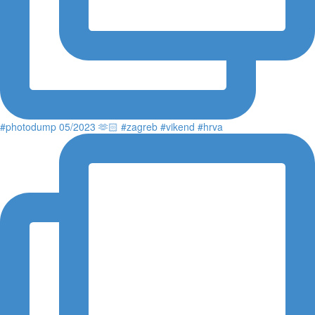
#photodump 05/2023 🫶🏻 #zagreb #vikend #hrva