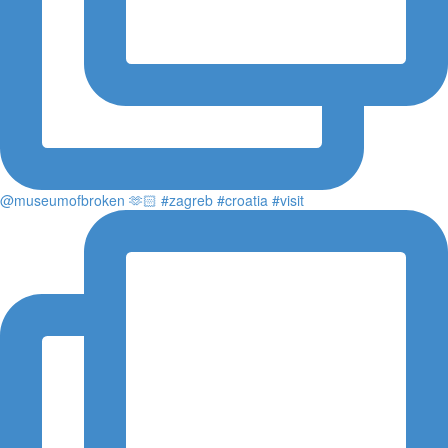
@museumofbroken 🫶🏻 #zagreb #croatia #visit