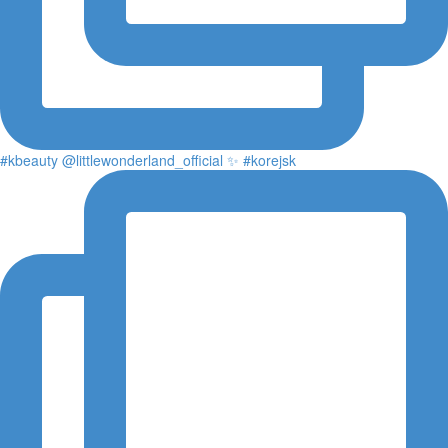
#kbeauty @littlewonderland_official ✨ #korejsk