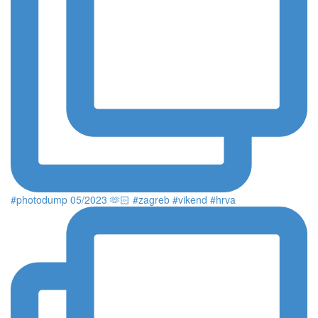
#photodump 05/2023 🫶🏻 #zagreb #vikend #hrva