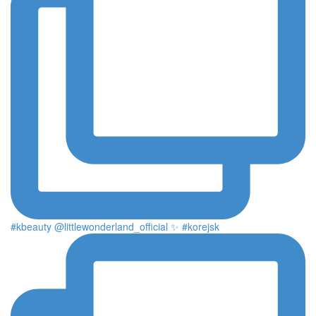
#kbeauty @littlewonderland_official ✨ #korejsk