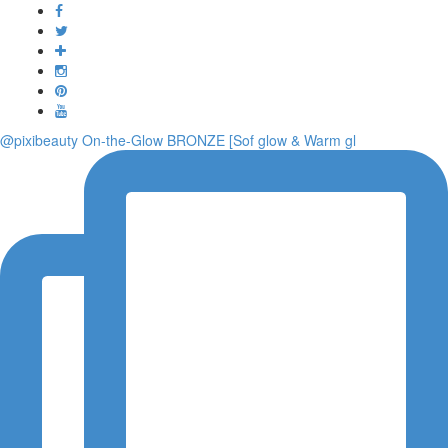
Toggle
navigati
@pixibeauty On-the-Glow BRONZE [Sof glow & Warm gl