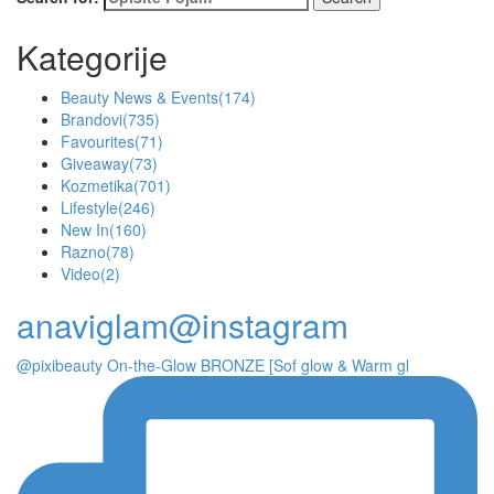
Kategorije
Beauty News & Events
(174)
Brandovi
(735)
Favourites
(71)
Giveaway
(73)
Kozmetika
(701)
Lifestyle
(246)
New In
(160)
Razno
(78)
Video
(2)
anaviglam@instagram
@pixibeauty On-the-Glow BRONZE [Sof glow & Warm gl