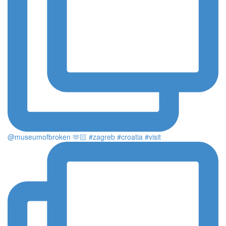
@museumofbroken 🫶🏻 #zagreb #croatia #visit