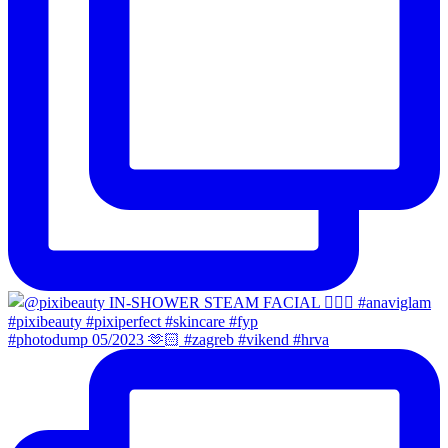
#photodump 05/2023 🫶🏻 #zagreb #vikend #hrva