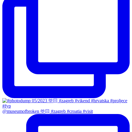
@museumofbroken 🫶🏻 #zagreb #croatia #visit