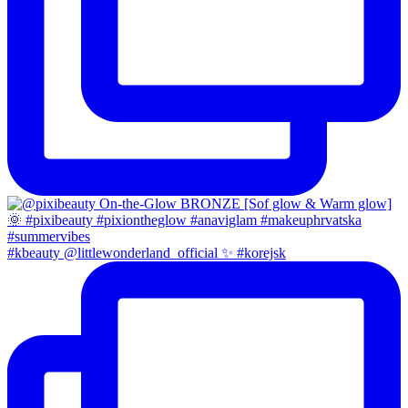
#kbeauty @littlewonderland_official ✨ #korejsk