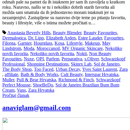
odmah pale na pamet da ih istaknem jer sam ih zavoljela u kratkom
roku. Naravno, našlo se tu i nekoliko dobrih starih favorita ali
možda sam smatrala da ih jednostavno moram istaknuti jer su
nezamjenjivi. Zastupljene su naravno dvije teme po pitanju favorita,
beauty i lifestyle, više o istima možete pročitati u…
Anastasia Beverly Hills
,
Beauty Blender
,
Beauty Favourites
,
Dermalogica
,
Dr. Lipp
,
Elizabeth Arden
,
Estee Lauder
,
Favourites
,
Filorga
,
Garnier
,
Hourglass
,
Kosa
,
Lifestyle
,
Makeup
,
May
Lindstrom
,
Moda
,
Moroccanoil
,
MV Organic Skincare
,
Nekoliko
novih favorita
,
Nekoliko novih favorita
,
Nokti
,
Non Beauty
Favourites
,
Nuxe
,
OPI
,
Parfem
,
Preparativa
,
s.Oliver
,
Schwarzkopf
Professional
,
Shopping Destinations
,
Skinrx Lab
,
Sol de Janeiro
,
The Body Shop
,
Too Faced
,
Urban Decay
,
Yves Saint Laurent
,
Zara
,
affiliate
,
Bath & Body Works
,
Cult Beauty
,
Interspar Hrvatska
,
Muller
,
Pull & Bear Hrvatska
,
Richmond & Finch
,
Schwarzkopf
Perfect Mousse
,
ShoeBeDo
,
Sol de Janeiro Brazilian Bum Bum
Cream
,
Vans
,
Zara Hrvatska
Pročitaj članak
anaviglam@gmail.com