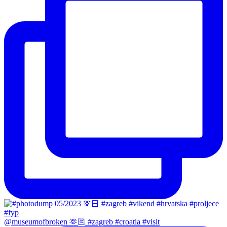
@museumofbroken 🫶🏻 #zagreb #croatia #visit