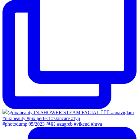
#photodump 05/2023 🫶🏻 #zagreb #vikend #hrva