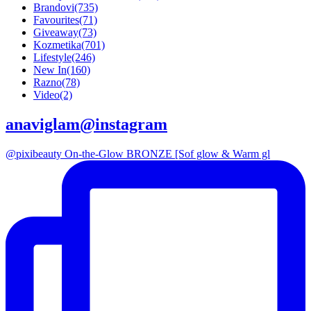
Brandovi
(735)
Favourites
(71)
Giveaway
(73)
Kozmetika
(701)
Lifestyle
(246)
New In
(160)
Razno
(78)
Video
(2)
anaviglam@instagram
@pixibeauty On-the-Glow BRONZE [Sof glow & Warm gl