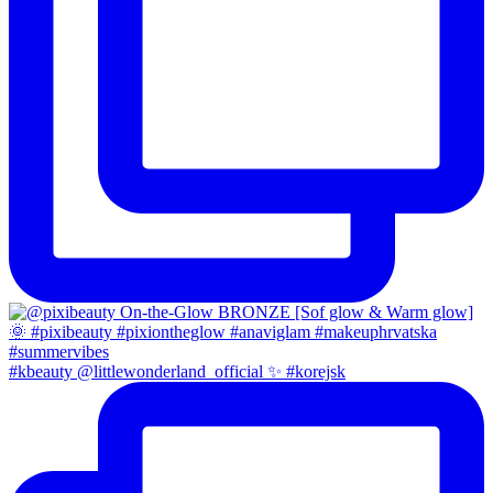
#kbeauty @littlewonderland_official ✨ #korejsk