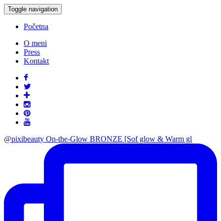
Toggle navigation
Početna
O meni
Press
Kontakt
@pixibeauty On-the-Glow BRONZE [Sof glow & Warm gl