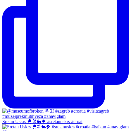
Sretan Uskrs 🐣🐰🐇🐥 #sretanuskrs #croat