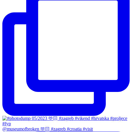
@museumofbroken 🫶🏻 #zagreb #croatia #visit