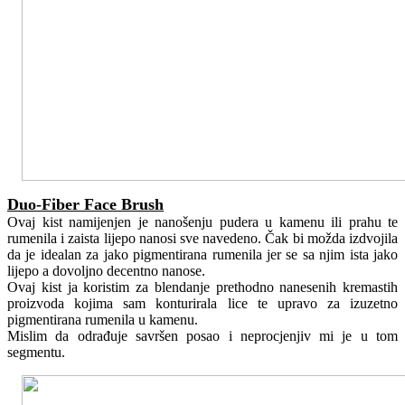
Duo-Fiber Face Brush
Ovaj kist namijenjen je nanošenju pudera u kamenu ili prahu te
rumenila i zaista lijepo nanosi sve navedeno. Čak bi možda izdvojila
da je idealan za jako pigmentirana rumenila jer se sa njim ista jako
lijepo a dovoljno decentno nanose.
Ovaj kist ja koristim za blendanje prethodno nanesenih kremastih
proizvoda kojima sam konturirala lice te upravo za izuzetno
pigmentirana rumenila u kamenu.
Mislim da odrađuje savršen posao i neprocjenjiv mi je u tom
segmentu.