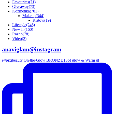
Favourites
(71)
Giveaway
(73)
Kozmetika
(701)
Makeup
(344)
Kistovi
(19)
Lifestyle
(246)
New In
(160)
Razno
(78)
Video
(2)
anaviglam@instagram
@pixibeauty On-the-Glow BRONZE [Sof glow & Warm gl