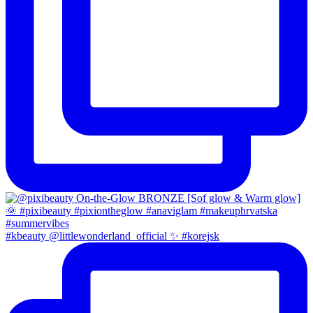
#kbeauty @littlewonderland_official ✨ #korejsk