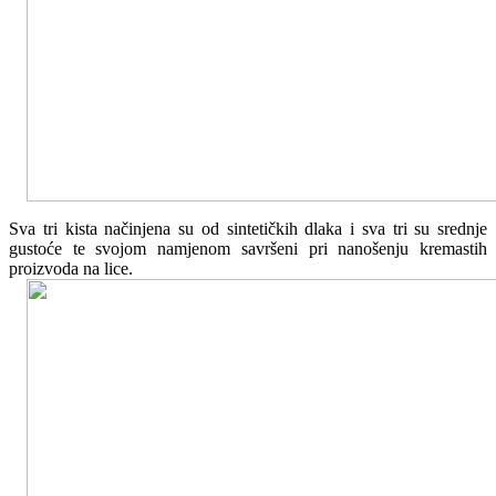
Sva tri kista načinjena su od sintetičkih dlaka i sva tri su srednje
gustoće te svojom namjenom savršeni pri nanošenju kremastih
proizvoda na lice.