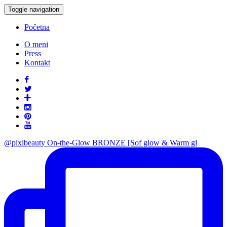
Toggle navigation
Početna
O meni
Press
Kontakt
@pixibeauty On-the-Glow BRONZE [Sof glow & Warm gl