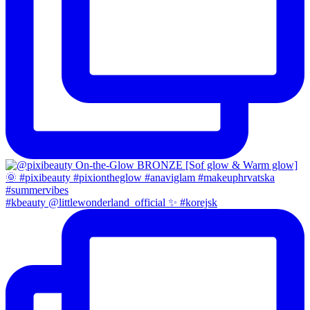
#kbeauty @littlewonderland_official ✨ #korejsk