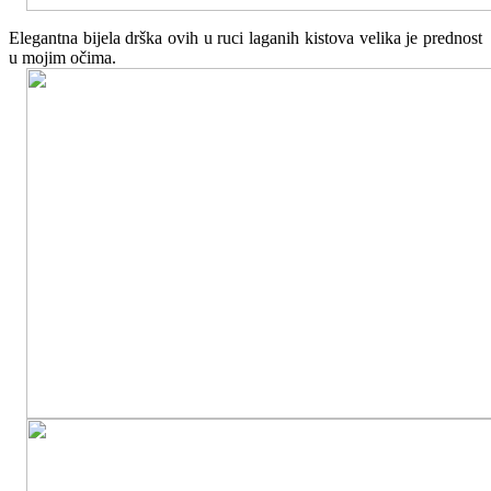
Elegantna bijela drška ovih u ruci laganih kistova velika je prednost
u mojim očima.