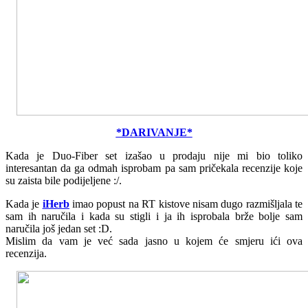
*DARIVANJE*
Kada je Duo-Fiber set izašao u prodaju nije mi bio toliko
interesantan da ga odmah isprobam pa sam pričekala recenzije koje
su zaista bile podijeljene :/.
Kada je
iHerb
imao popust na RT kistove nisam dugo razmišljala te
sam ih naručila i kada su stigli i ja ih isprobala brže bolje sam
naručila još jedan set :D.
Mislim da vam je već sada jasno u kojem će smjeru ići ova
recenzija.