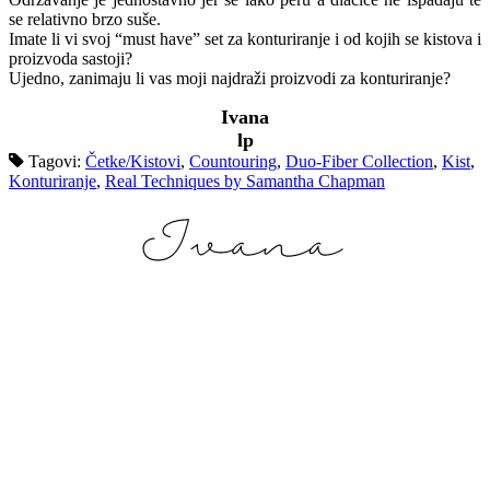
se relativno brzo suše.
Imate li vi svoj “must have” set za konturiranje i od kojih se kistova i
proizvoda sastoji?
Ujedno, zanimaju li vas moji najdraži proizvodi za konturiranje?
Ivana
lp
Tagovi:
Četke/Kistovi
,
Countouring
,
Duo-Fiber Collection
,
Kist
,
Konturiranje
,
Real Techniques by Samantha Chapman