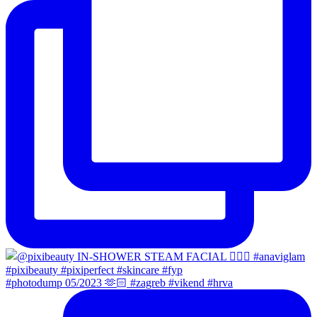
#photodump 05/2023 🫶🏻 #zagreb #vikend #hrva