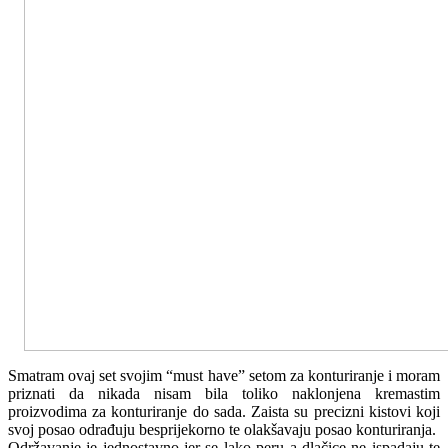
Smatram ovaj set svojim “must have” setom za konturiranje i moram
priznati da nikada nisam bila toliko naklonjena kremastim
proizvodima za konturiranje do sada. Zaista su precizni kistovi koji
svoj posao odrađuju besprijekorno te olakšavaju posao konturiranja.
Održavanje je jednostavno jer se lako peru a dlačice ne ispadaju te