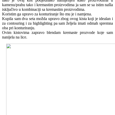
Iako je ovaj kist podjednako namijenjen kako proizvodima u
kamenu/prahu tako i kremastim proizvodima ja sam se sa istim našla
isključivo u kombinaciji sa kremastim proizvodima.
Koristim ga upravo za konturiranje što mu je i namjena.
Kupila sam dva seta možda upravo zbog ovog kista koji je idealan i
za contouring i za highlighting pa sam željela imati odmah spremna
oba pri konturiranju.
Ovim kistovima zapravo blendam kremaste prozvode koje sam
nanijela na lice.