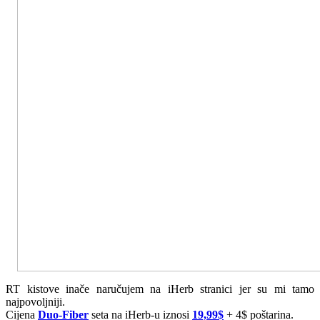
RT kistove inače naručujem na iHerb stranici jer su mi tamo
najpovoljniji.
Cijena
Duo-Fiber
seta na iHerb-u iznosi
19,99$
+ 4$ poštarina.