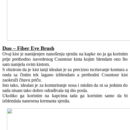
Duo – Fiber Eye Brush
Ovaj kist je namijenjen nanošenju sjenila na kapke no ja ga koristim
prije prethodno navedenog Countour kista kojim blendam ono što
sam nanijela ovim kistom.
S obzirom da je kist tanji idealan je za precizno iscrtavanje kontura a
onda sa čistim tek lagano izblendam a prethodni Countour kist
zaokruži čitavu priču.
Isto tako, idealan je za konturiranje nosa i mislim da ni sa jednim do
sada nisam tako dobro odrađivala taj dio posla.
Ukoliko ga koristim na kapcima tada ga koristim samo da bi
izblendala nanesena kremasta sjenila.