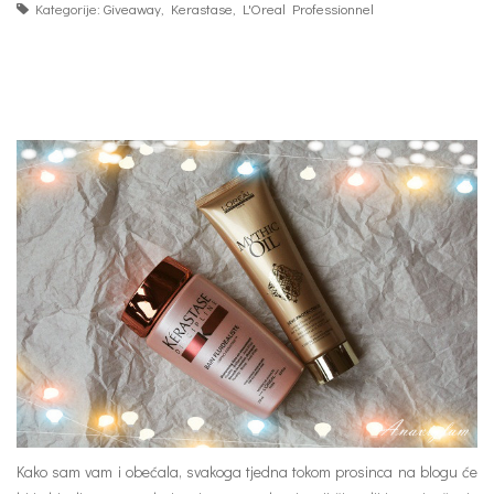
Kategorije:
Giveaway
,
Kerastase
,
L'Oreal Professionnel
Kako sam vam i obećala, svakoga tjedna tokom prosinca na blogu će