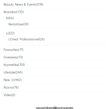
Beauty News & Events
(174)
Brandovi
(735)
K
(86)
Kerastase
(30)
L
(222)
L'Oreal Professionnel
(26)
Favourites
(71)
Giveaway
(73)
Kozmetika
(701)
Lifestyle
(246)
New In
(160)
Razno
(78)
Video
(2)
anaviglam@instagram