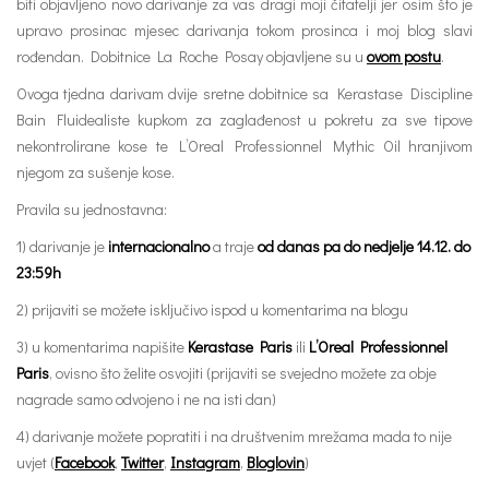
biti objavljeno novo darivanje za vas dragi moji čitatelji jer osim što je
upravo prosinac mjesec darivanja tokom prosinca i moj blog slavi
rođendan. Dobitnice La Roche Posay objavljene su u
ovom postu
.
Ovoga tjedna darivam dvije sretne dobitnice sa Kerastase Discipline
Bain Fluidealiste kupkom za zaglađenost u pokretu za sve tipove
nekontrolirane kose te L’Oreal Professionnel Mythic Oil hranjivom
njegom za sušenje kose.
Pravila su jednostavna:
1) darivanje je
internacionalno
a traje
od danas pa do nedjelje 14.12. do
23:59h
2) prijaviti se možete isključivo ispod u komentarima na blogu
3) u komentarima napišite
Kerastase Paris
ili
L’Oreal Professionnel
Paris
, ovisno što želite osvojiti (prijaviti se svejedno možete za obje
nagrade samo odvojeno i ne na isti dan)
4) darivanje možete popratiti i na društvenim mrežama mada to nije
uvjet (
Facebook
,
Twitter
,
Instagram
,
Bloglovin
)