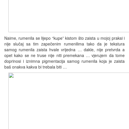
Naime, rumenila se lijepo “kupe” kistom što zaista u mojoj praksi i
nije slučaj sa tim zapečenim rumenilima tako da je tekstura
samog rumenila zaista hvale vrijedna … dakle, nije pretvrda a
opet kako se ne truse nije niti premekana … vjerujem da tome
doprinosi i iznimna pigmentacija samog rumenila koja je zaista
baš onakva kakva bi trebala biti …