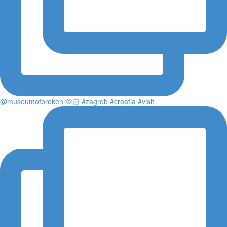
@museumofbroken 🫶🏻 #zagreb #croatia #visit