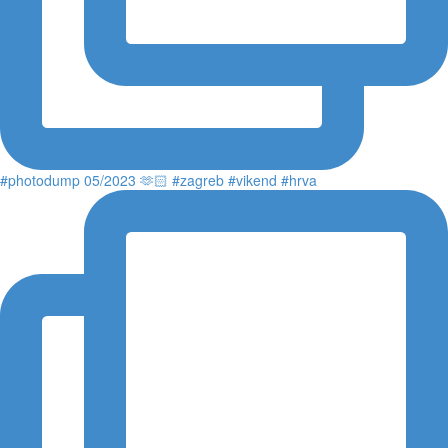
#photodump 05/2023 🫶🏻 #zagreb #vikend #hrva