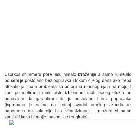
Usprkos shimmeru pore nisu nimalo izraženije a samo rumenilo
po sebi je postojano bez popravka i tokom cijelog dana ako treba
ali kako ja imam problema sa potocima masnog sjaja na mojoj t
zoni po matiranju malo čisto izblendam radi ljepšeg efekta no
ponavljam da garantiram da je postojano i bez popravaka
(isprobano je naime na jednoj svadbi prošlog vikenda uz
napomenu da sala nije bila klimatizirana … možete si samo
zamisliti kako bi mojje masno lice reagiralo).