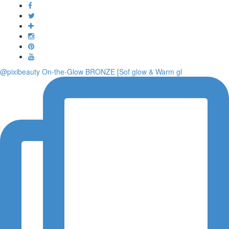
Toggle
navigati
@pixibeauty On-the-Glow BRONZE [Sof glow & Warm gl