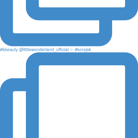
#kbeauty @littlewonderland_official ✨ #korejsk