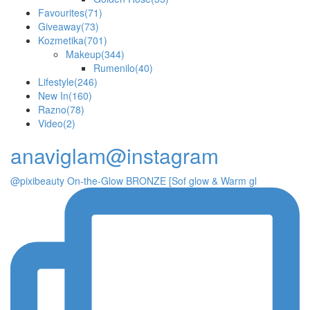
Favourites
(71)
Giveaway
(73)
Kozmetika
(701)
Makeup
(344)
Rumenilo
(40)
Lifestyle
(246)
New In
(160)
Razno
(78)
Video
(2)
anaviglam@instagram
@pixibeauty On-the-Glow BRONZE [Sof glow & Warm gl