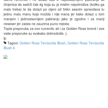
činjenica da sadrži čak 4g koja su ja mislim nepotrošiva (koliko ga
malo treba) te da dolazi po cijeni od 54kn sasvim opravdava tu
jednu malu manu koja možda i nije mana jer kako dolazi u tom
manjem i jednostavnijem pakiranju jako je zgodno i za manji
neseser jer zaista ne zauzima puno mjesta.
Topla preporuka za ovo rumenilo ali i za Golden Rose brend i sve
vaše preporuke su svakako dobrodošle ;).
lp
Tagovi:
Golden Rose Terracotta Blush
,
Golden Rose Terracotta
Blush 6