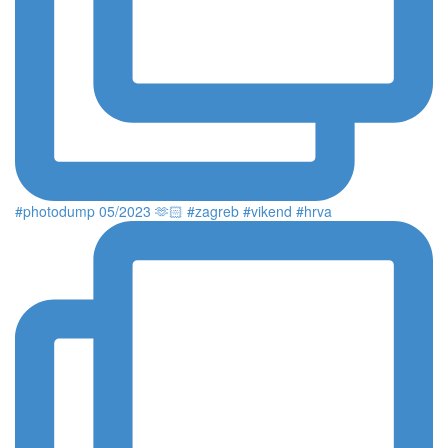
#photodump 05/2023 🫶🏻 #zagreb #vikend #hrva