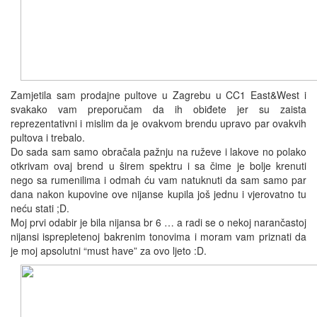
Zamjetila sam prodajne pultove u Zagrebu u CC1 East&West i
svakako vam preporučam da ih obiđete jer su zaista
reprezentativni i mislim da je ovakvom brendu upravo par ovakvih
pultova i trebalo.
Do sada sam samo obračala pažnju na ruževe i lakove no polako
otkrivam ovaj brend u širem spektru i sa čime je bolje krenuti
nego sa rumenilima i odmah ću vam natuknuti da sam samo par
dana nakon kupovine ove nijanse kupila još jednu i vjerovatno tu
neću stati ;D.
Moj prvi odabir je bila nijansa br 6 … a radi se o nekoj narančastoj
nijansi isprepletenoj bakrenim tonovima i moram vam priznati da
je moj apsolutni “must have” za ovo ljeto :D.