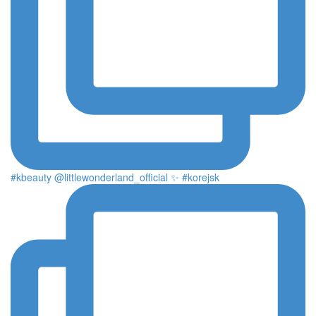
#kbeauty @littlewonderland_official ✨ #korejsk