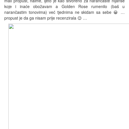
mali propust, naime, ljeto je kao stvoreno za narančaste nijanse
koje i inaće obožavam a Golden Rose rumenilo (baš u
narančastim tonovima) već tjednima ne skidam sa sebe 😀 …
propust je da ga nisam prije recenzirala 😉 …