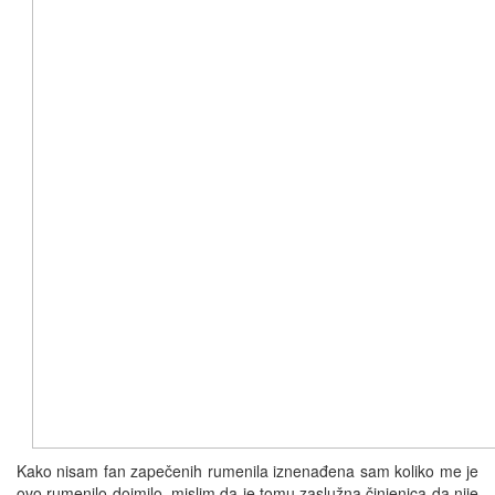
Kako nisam fan zapečenih rumenila iznenađena sam koliko me je
ovo rumenilo dojmilo, mislim da je tomu zaslužna činjenica da nije