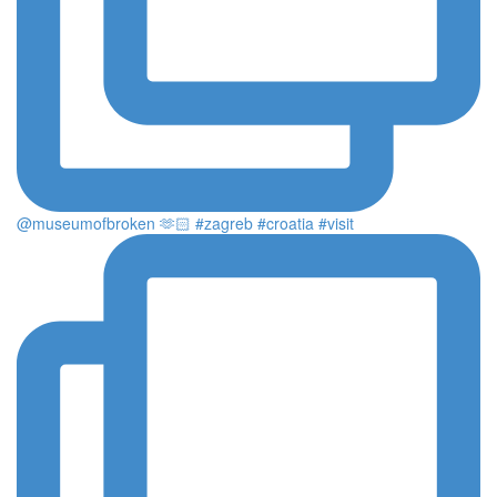
@museumofbroken 🫶🏻 #zagreb #croatia #visit