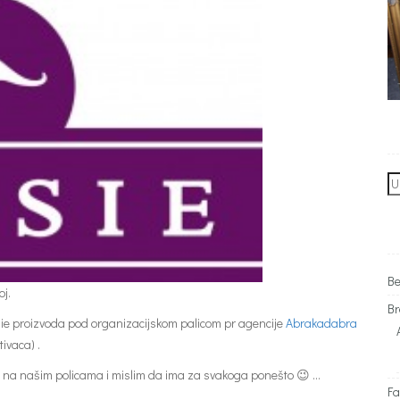
Se
for
Be
oj.
Br
ie proizvoda pod organizacijskom palicom pr agencije
Abrakadabra
ivaca) .
na na našim policama i mislim da ima za svakoga ponešto 😉 …
Fa