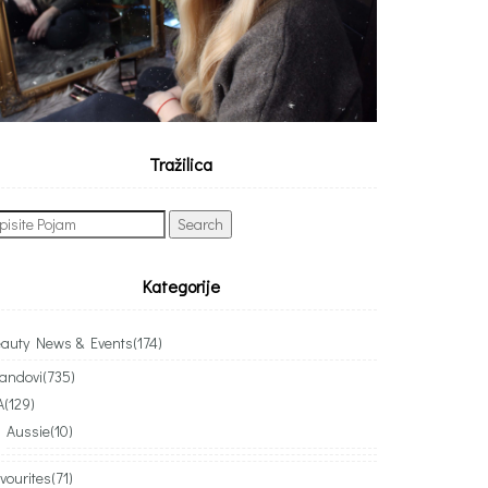
Tražilica
arch
:
Kategorije
auty News & Events
(174)
andovi
(735)
A
(129)
Aussie
(10)
vourites
(71)