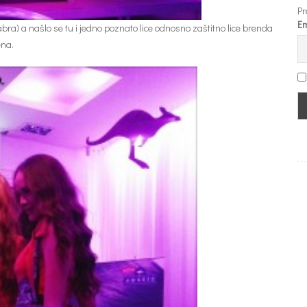
Pr
Em
ra) a našlo se tu i jedno poznato lice odnosno zaštitno lice brenda
ena.