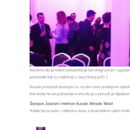
Naravno da je nakon prezentacije bio oragniziran i ugoda
proizvode koji su najbitniji u ovoj čitavoj priči ;).
Aussie proizvodi dostupni su na dm-ovim prodajnim mjestima 
kao tester te za putovanje a ono što je u ponudi je sljedeće
Šampon, balzam i tretman Aussie Miracle Moist
Kolekcija za suhu i oštećenu kosu s australskim uljem mak