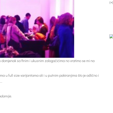
(+
n domjenak sa finim i ukusnim zalogačićima no vratimo se mi na
u full size varijantama ali i u putnim pakiranjima što je odlično i
 …
adamije.