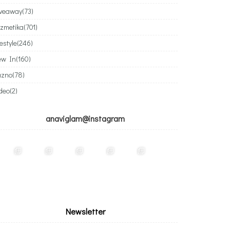
iveaway
(73)
zmetika
(701)
festyle
(246)
ew In
(160)
azno
(78)
deo
(2)
anaviglam@instagram
Newsletter