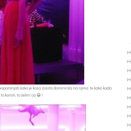
(+
(+
(+
(+
i napominjati kako je kosa zaista dominirala na njima te kako kada
(+
 koristi, to želim i ja 😀 !
(+
(+
(+
(+