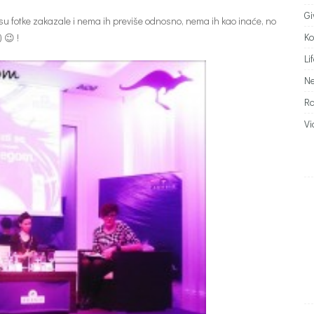
G
 su fotke zakazale i nema ih previše odnosno, nema ih kao inaće, no
Ko
 😉 !
Li
N
R
Vi