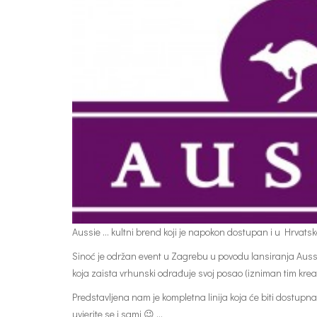
Aussie … kultni brend koji je napokon dostupan i u Hrvatsk
Sinoć je održan event u Zagrebu u povodu lansiranja Auss
koja zaista vrhunski odrađuje svoj posao (izniman tim kreat
Predstavljena nam je kompletna linija koja će biti dostup
uvjerite se i sami 😉 …