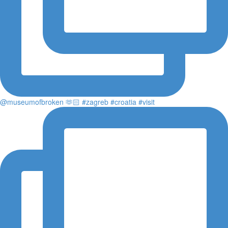
@museumofbroken 🫶🏻 #zagreb #croatia #visit