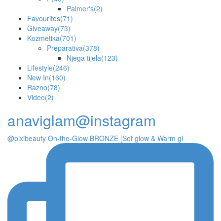
Palmer's
(2)
Favourites
(71)
Giveaway
(73)
Kozmetika
(701)
Preparativa
(378)
Njega tijela
(123)
Lifestyle
(246)
New In
(160)
Razno
(78)
Video
(2)
anaviglam@instagram
@pixibeauty On-the-Glow BRONZE [Sof glow & Warm gl