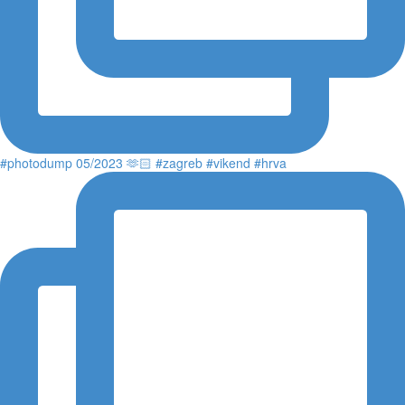
#photodump 05/2023 🫶🏻 #zagreb #vikend #hrva