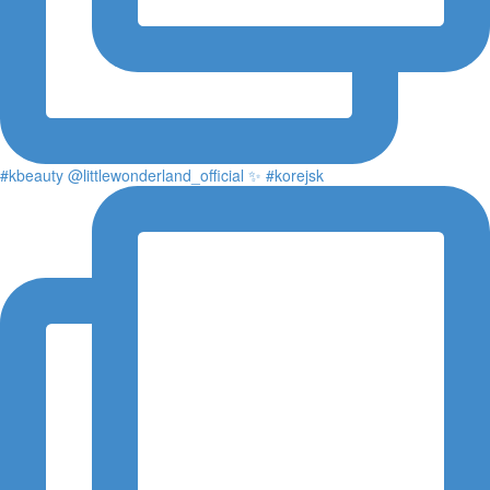
#kbeauty @littlewonderland_official ✨ #korejsk