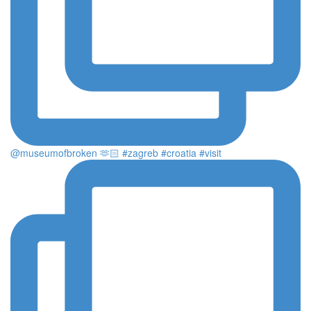
@museumofbroken 🫶🏻 #zagreb #croatia #visit