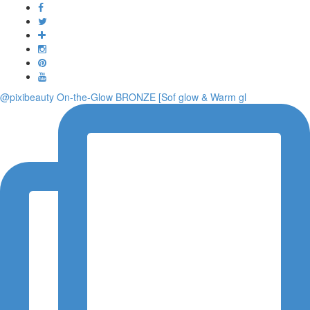
Toggle
navigati
@pixibeauty On-the-Glow BRONZE [Sof glow & Warm gl