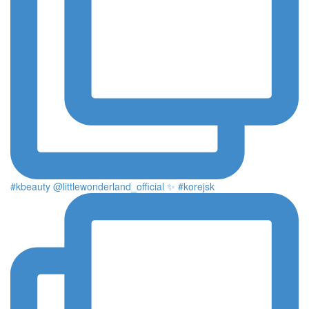
#kbeauty @littlewonderland_official ✨ #korejsk