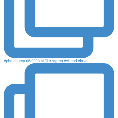
#photodump 05/2023 🫶🏻 #zagreb #vikend #hrva