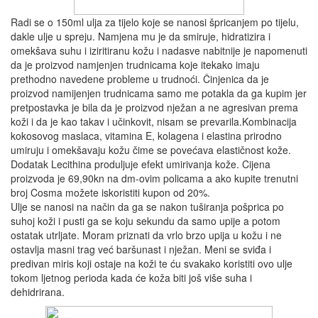
Radi se o 150ml ulja za tijelo koje se nanosi špricanjem po tijelu,
dakle ulje u spreju. Namjena mu je da smiruje, hidratizira i
omekšava suhu i iziritiranu kožu i nadasve nabitnije je napomenuti
da je proizvod namjenjen trudnicama koje itekako imaju
prethodno navedene probleme u trudnoći. Činjenica da je
proizvod namijenjen trudnicama samo me potakla da ga kupim jer
pretpostavka je bila da je proizvod nježan a ne agresivan prema
koži i da je kao takav i učinkovit, nisam se prevarila.Kombinacija
kokosovog maslaca, vitamina E, kolagena i elastina prirodno
umiruju i omekšavaju kožu čime se povećava elastičnost kože.
Dodatak Lecithina produljuje efekt umirivanja kože. Cijena
proizvoda je 69,90kn na dm-ovim policama a ako kupite trenutni
broj Cosma možete iskoristiti kupon od 20%.
Ulje se nanosi na način da ga se nakon tuširanja pošprica po
suhoj koži i pusti ga se koju sekundu da samo upije a potom
ostatak utrljate. Moram priznati da vrlo brzo upija u kožu i ne
ostavlja masni trag već baršunast i nježan. Meni se sviđa i
predivan miris koji ostaje na koži te ću svakako koristiti ovo ulje
tokom ljetnog perioda kada će koža biti još više suha i
dehidrirana.