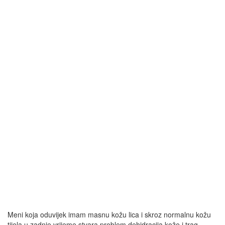
Meni koja oduvijek imam masnu kožu lica i skroz normalnu kožu
tijela u zadnje vrijeme stvara problem dehidracija kože i trag