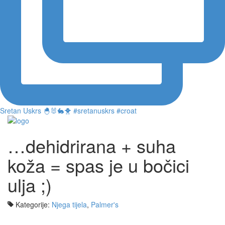
Sretan Uskrs 🐣🐰🐇🐥 #sretanuskrs #croat
…dehidrirana + suha
koža = spas je u bočici
ulja ;)
Kategorije:
Njega tijela
,
Palmer's