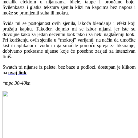
metalik efektom u nijansama bijele, taupe i brončane boje.
Svilenkasta i glatka tekstura sjenila klizi na kapcima bez napora i
može se primijeniti suha ili mokra.
Sviđa mi se postojanost ovih sjenila, lakoća blendanja i efekt koji
pružaju kapku. Također, dojmio mi se izbor nijansi jer iste su
dovoljne kako za jedan decentni look tako i za neki naglašeniji look.
Pri korištenju ovih sjenila u “mokroj” varijanti, na način da umočite
kist ili aplikator u vodu ili ga smočite pomoću spreja za fiksiranje,
dobivamo prekrasne nijanse koje će posebno zasjati za intenzivan
finiš.
Swatch tri nijanse iz palete, bez baze u podlozi, dostupan je klikom
na
ovaj link
.
*mpc 30-40kn