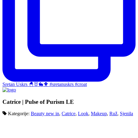
Sretan Uskrs 🐣🐰🐇🐥 #sretanuskrs #croat
Catrice | Pulse of Purism LE
Kategorije:
Beauty new in
,
Catrice
,
Look
,
Makeup
,
Ruž
,
Sjenila