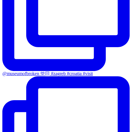
@museumofbroken 🫶🏻 #zagreb #croatia #visit