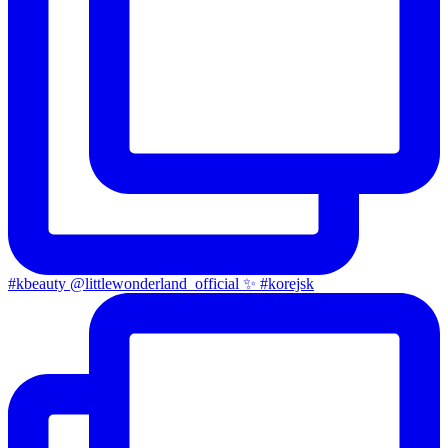
#kbeauty @littlewonderland_official ✨ #korejsk