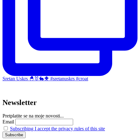
Sretan Uskrs 🐣🐰🐇🐥 #sretanuskrs #croat
Newsletter
Pretplatite se na moje novosti...
Email
Subscribing I accept the privacy rules of this site