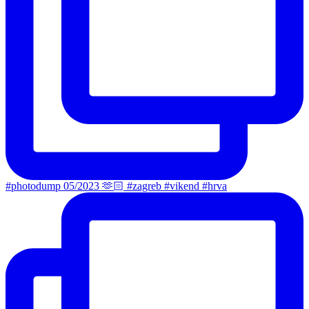
#photodump 05/2023 🫶🏻 #zagreb #vikend #hrva