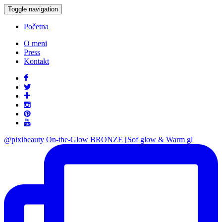
Toggle navigation
Početna
O meni
Press
Kontakt
@pixibeauty On-the-Glow BRONZE [Sof glow & Warm gl