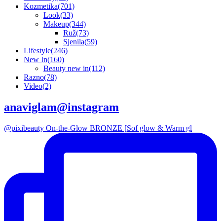
Kozmetika
(701)
Look
(33)
Makeup
(344)
Ruž
(73)
Sjenila
(59)
Lifestyle
(246)
New In
(160)
Beauty new in
(112)
Razno
(78)
Video
(2)
anaviglam@instagram
@pixibeauty On-the-Glow BRONZE [Sof glow & Warm gl