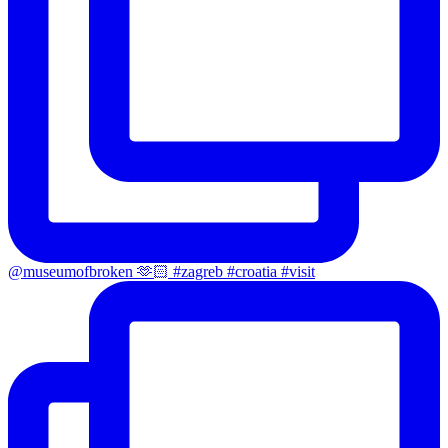
@museumofbroken 🫶🏻 #zagreb #croatia #visit