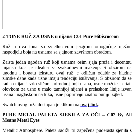
2-TONE RUŽ ZA USNE u nijansi C01 Pure Hibiscocoon
Ruž u dva tona sa svjetlucavom jezgrom omogućuje nježnu
raspodjelu boja na usnama sa sjajnom završnom obradom.
Zaista jedan ugodan ruž koji usnama osim sjaja pruža i decentnu
nijansu koja je idealna za svakodnevni makeup. S obzirom na
ugodnu i bogatu teksturu ovaj ruž je odličan odabir za hladne
zimske dane kada usne imaju tendeciju isušivanja. S obzirom da se
radi o nijansi vrlo sličnoj prirodnoj boji usana, usne možete iscrtati
olovkom za usne u malo tamnijoj nijansi a prelaskom linije izvan
usana i naglaskom na luka, usne poprimaju znatno puniji izgled.
Swatch ovog ruža dostupan je klikom na
ovaj link
.
PURE METAL PALETA SJENILA ZA OČI – C02 By All
Means Metal Eyes
Metallic Atmosphere. Paleta sadrži tri zapečena puderasta sjenila s