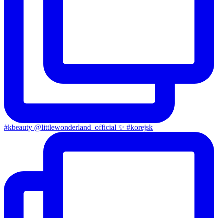
#kbeauty @littlewonderland_official ✨ #korejsk