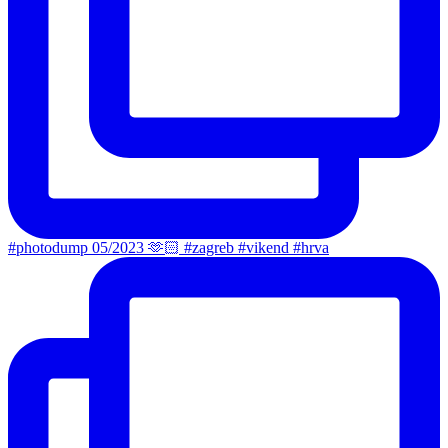
#photodump 05/2023 🫶🏻 #zagreb #vikend #hrva