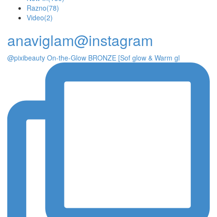
Razno
(78)
Video
(2)
anaviglam@instagram
@pixibeauty On-the-Glow BRONZE [Sof glow & Warm gl