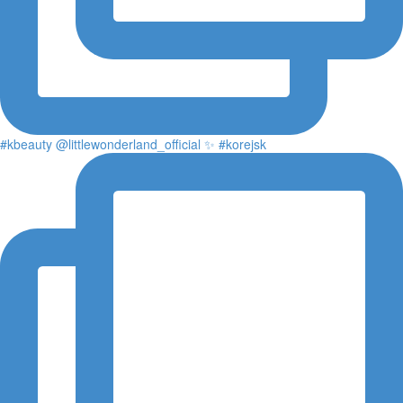
#kbeauty @littlewonderland_official ✨ #korejsk