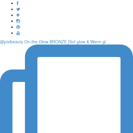
Toggle
navigati
@pixibeauty On-the-Glow BRONZE [Sof glow & Warm gl