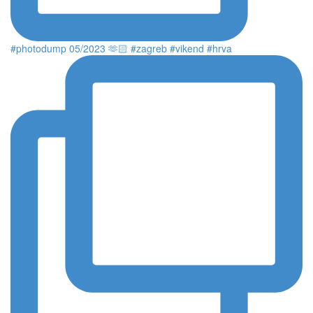
#photodump 05/2023 🫶🏻 #zagreb #vikend #hrva