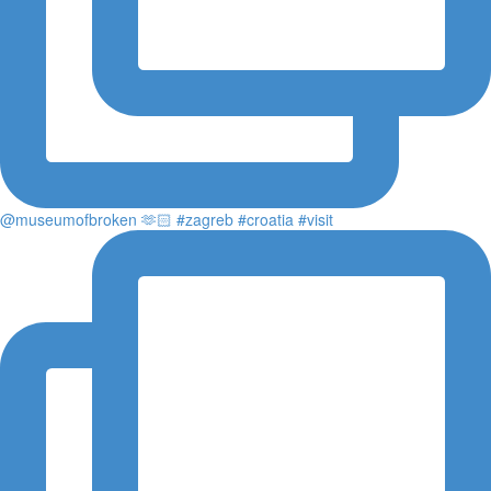
@museumofbroken 🫶🏻 #zagreb #croatia #visit