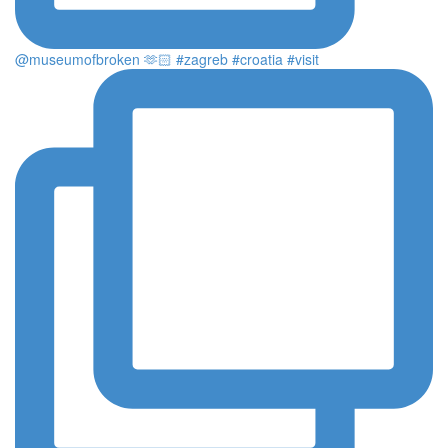
@museumofbroken 🫶🏻 #zagreb #croatia #visit