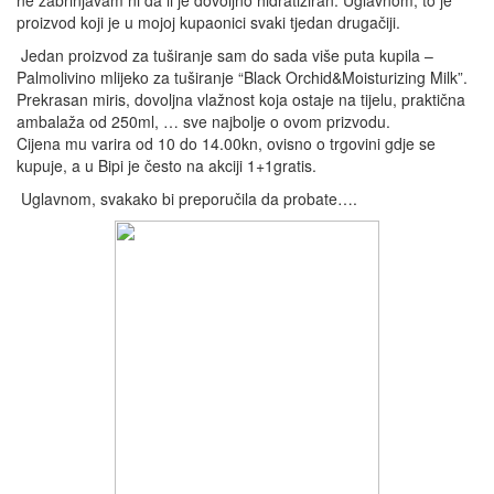
ne zabrinjavam ni da li je dovoljno hidratiziran. Uglavnom, to je
proizvod koji je u mojoj kupaonici svaki tjedan drugačiji.
Jedan proizvod za tuširanje sam do sada više puta kupila –
Palmolivino mlijeko za tuširanje “Black Orchid&Moisturizing Milk”.
Prekrasan miris, dovoljna vlažnost koja ostaje na tijelu, praktična
ambalaža od 250ml, … sve najbolje o ovom prizvodu.
Cijena mu varira od 10 do 14.00kn, ovisno o trgovini gdje se
kupuje, a u Bipi je često na akciji 1+1gratis.
Uglavnom, svakako bi preporučila da probate….