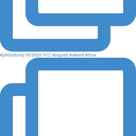
#photodump 05/2023 🫶🏻 #zagreb #vikend #hrva