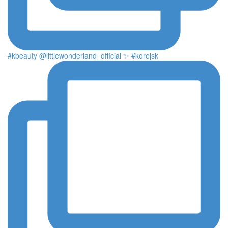
#kbeauty @littlewonderland_official ✨ #korejsk