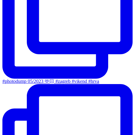
#photodump 05/2023 🫶🏻 #zagreb #vikend #hrva