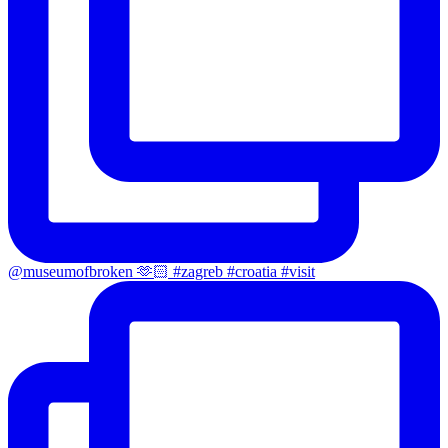
@museumofbroken 🫶🏻 #zagreb #croatia #visit