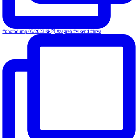
#photodump 05/2023 🫶🏻 #zagreb #vikend #hrva