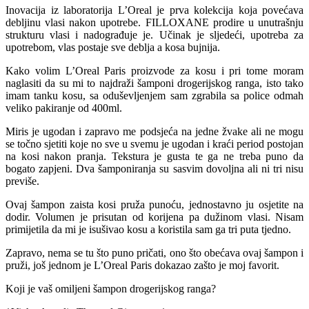
Inovacija iz laboratorija L’Oreal je prva kolekcija koja povećava
debljinu vlasi nakon upotrebe. FILLOXANE prodire u unutrašnju
strukturu vlasi i nadograđuje je. Učinak je sljedeći, upotreba za
upotrebom, vlas postaje sve deblja a kosa bujnija.
Kako volim L’Oreal Paris proizvode za kosu i pri tome moram
naglasiti da su mi to najdraži šamponi drogerijskog ranga, isto tako
imam tanku kosu, sa oduševljenjem sam zgrabila sa police odmah
veliko pakiranje od 400ml.
Miris je ugodan i zapravo me podsjeća na jedne žvake ali ne mogu
se točno sjetiti koje no sve u svemu je ugodan i kraći period postojan
na kosi nakon pranja. Tekstura je gusta te ga ne treba puno da
bogato zapjeni. Dva šamponiranja su sasvim dovoljna ali ni tri nisu
previše.
Ovaj šampon zaista kosi pruža punoću, jednostavno ju osjetite na
dodir. Volumen je prisutan od korijena pa dužinom vlasi. Nisam
primijetila da mi je isušivao kosu a koristila sam ga tri puta tjedno.
Zapravo, nema se tu što puno pričati, ono što obećava ovaj šampon i
pruži, još jednom je L’Oreal Paris dokazao zašto je moj favorit.
Koji je vaš omiljeni šampon drogerijskog ranga?