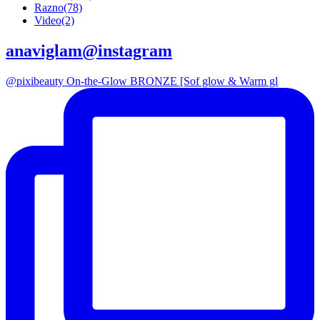
Razno
(78)
Video
(2)
anaviglam@instagram
@pixibeauty On-the-Glow BRONZE [Sof glow & Warm gl