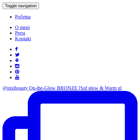
Toggle navigation
Početna
O meni
Press
Kontakt
@pixibeauty On-the-Glow BRONZE [Sof glow & Warm gl