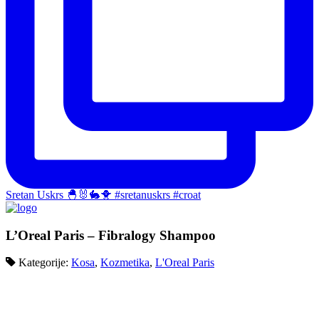
Sretan Uskrs 🐣🐰🐇🐥 #sretanuskrs #croat
L’Oreal Paris – Fibralogy Shampoo
Kategorije:
Kosa
,
Kozmetika
,
L'Oreal Paris