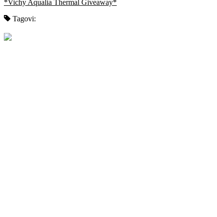
*Vichy Aqualia Thermal Giveaway*
Tagovi: