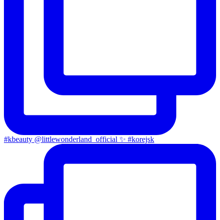
#kbeauty @littlewonderland_official ✨ #korejsk