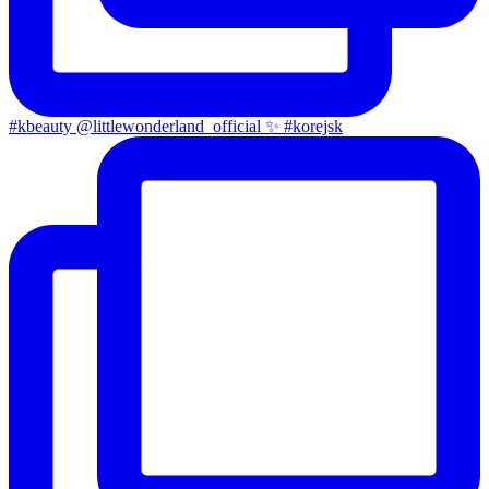
#kbeauty @littlewonderland_official ✨ #korejsk