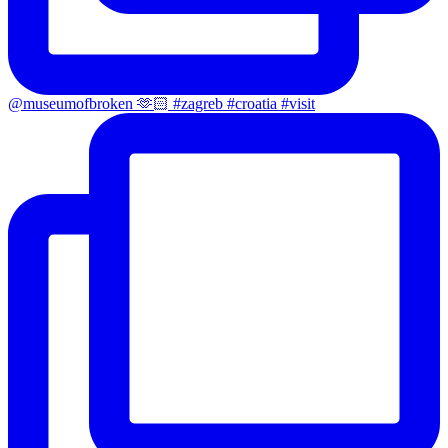
@museumofbroken 🫶🏻 #zagreb #croatia #visit