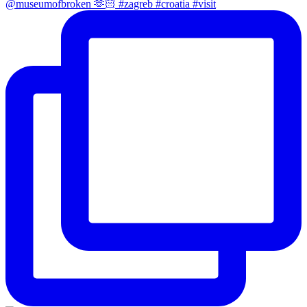
@museumofbroken 🫶🏻 #zagreb #croatia #visit