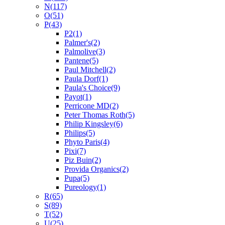
N
(117)
O
(51)
P
(43)
P2
(1)
Palmer's
(2)
Palmolive
(3)
Pantene
(5)
Paul Mitchell
(2)
Paula Dorf
(1)
Paula's Choice
(9)
Payot
(1)
Perricone MD
(2)
Peter Thomas Roth
(5)
Philip Kingsley
(6)
Philips
(5)
Phyto Paris
(4)
Pixi
(7)
Piz Buin
(2)
Provida Organics
(2)
Pupa
(5)
Pureology
(1)
R
(65)
S
(89)
T
(52)
U
(25)