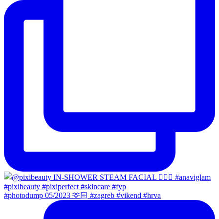
#photodump 05/2023 🫶🏻 #zagreb #vikend #hrva