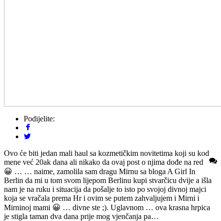
Podijelite:
Ovo će biti jedan mali haul sa kozmetičkim novitetima koji su kod
mene već 20ak dana ali nikako da ovaj post o njima dođe na red
😀 … … naime, zamolila sam dragu Mirnu sa bloga A Girl In
Berlin da mi u tom svom lijepom Berlinu kupi stvarčicu dvije a išla
nam je na ruku i situacija da pošalje to isto po svojoj divnoj majci
koja se vračala prema Hr i ovim se putem zahvaljujem i Mirni i
Mirninoj mami 😀 … divne ste ;). Uglavnom … ova krasna hrpica
je stigla taman dva dana prije mog vjenčanja pa…