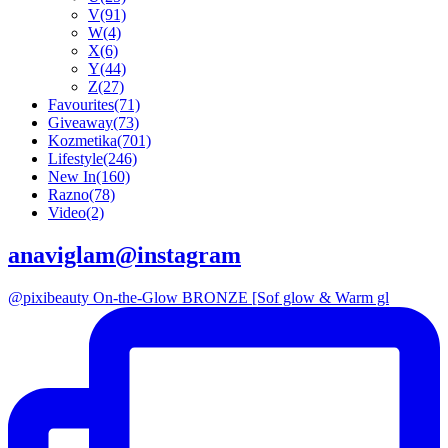
V
(91)
W
(4)
X
(6)
Y
(44)
Z
(27)
Favourites
(71)
Giveaway
(73)
Kozmetika
(701)
Lifestyle
(246)
New In
(160)
Razno
(78)
Video
(2)
anaviglam@instagram
@pixibeauty On-the-Glow BRONZE [Sof glow & Warm gl