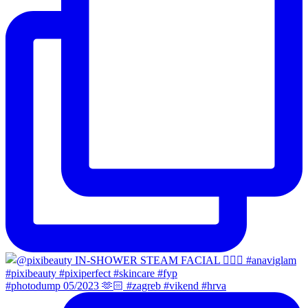
#photodump 05/2023 🫶🏻 #zagreb #vikend #hrva