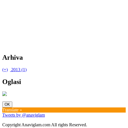
Arhiva
(+)
2013 (1)
(+)
lipanj (1)
New In #2
Oglasi
OK
Translate »
Tweets by @anaviglam
Copyright Anaviglam.com All rights Reserved.