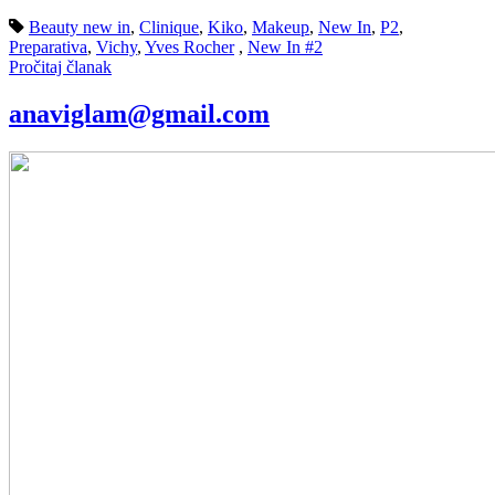
Beauty new in
,
Clinique
,
Kiko
,
Makeup
,
New In
,
P2
,
Preparativa
,
Vichy
,
Yves Rocher
,
New In #2
Pročitaj članak
anaviglam@gmail.com