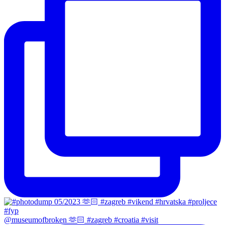
@museumofbroken 🫶🏻 #zagreb #croatia #visit