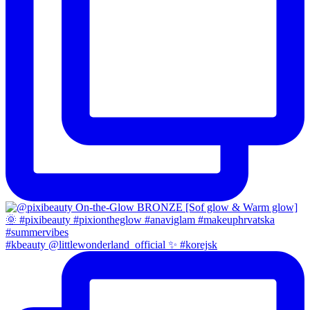
#kbeauty @littlewonderland_official ✨ #korejsk