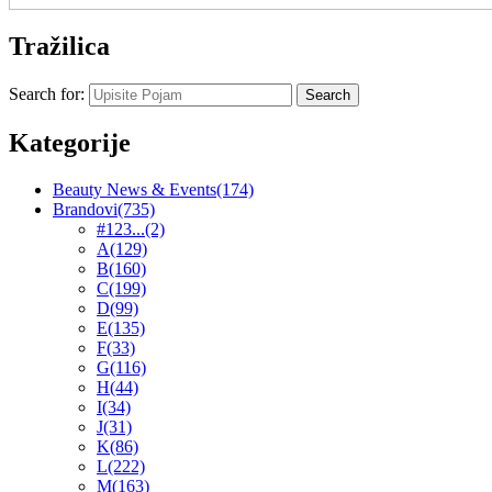
Tražilica
Search for:
Kategorije
Beauty News & Events
(174)
Brandovi
(735)
#123...
(2)
A
(129)
B
(160)
C
(199)
D
(99)
E
(135)
F
(33)
G
(116)
H
(44)
I
(34)
J
(31)
K
(86)
L
(222)
M
(163)