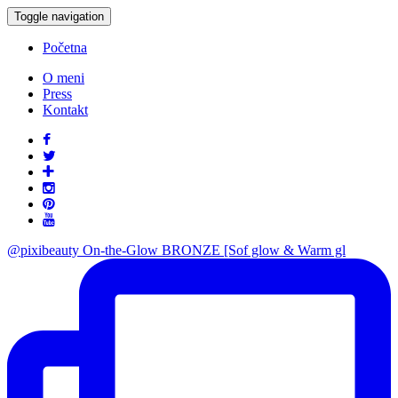
Toggle navigation
Početna
O meni
Press
Kontakt
@pixibeauty On-the-Glow BRONZE [Sof glow & Warm gl