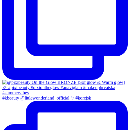
#kbeauty @littlewonderland_official ✨ #korejsk