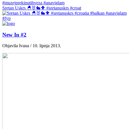
Sretan Uskrs 🐣🐰🐇🐥 #sretanuskrs #croat
New In #2
Objavila Ivana / 10. lipnja 2013.