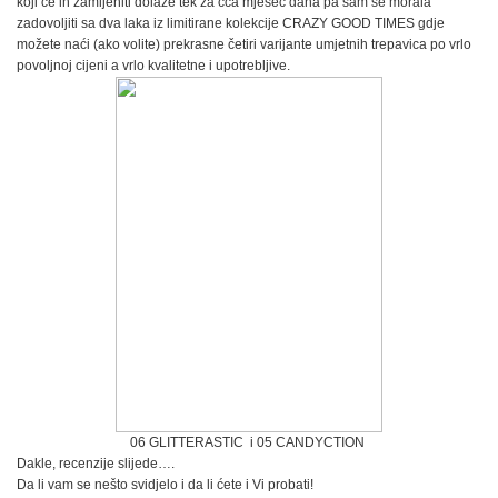
koji će ih zamijeniti dolaze tek za cca mjesec dana pa sam se morala
zadovoljiti sa dva laka iz limitirane kolekcije CRAZY GOOD TIMES gdje
možete naći (ako volite) prekrasne četiri varijante umjetnih trepavica po vrlo
povoljnoj cijeni a vrlo kvalitetne i upotrebljive.
06 GLITTERASTIC i 05 CANDYCTION
Dakle, recenzije slijede….
Da li vam se nešto svidjelo i da li ćete i Vi probati!