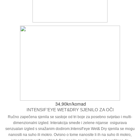
34,90kn/komad
INTENSIF’EYE WET&DRY SJENILO ZA OČI
Ručno zapečena sjenila se sastoje od tri boje za posebno svijetao i multi-
dimenzionalni izgled. Interakcija smeđe i zelene nijanse osigurava
senzualan izgled s snažanim dodirom.Intensif’eye Wet& Dry sjenila se mogu
nanositi na suho ili mokro. Ovisno o tome nanosite li ih na suho ili mokro,