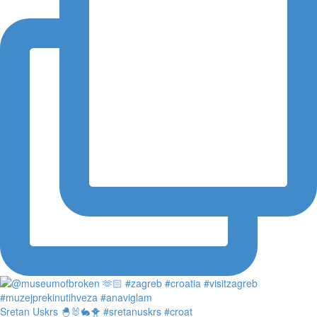
Sretan Uskrs 🐣🐰🐇🐥 #sretanuskrs #croat