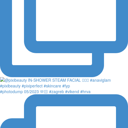
#photodump 05/2023 🫶🏻 #zagreb #vikend #hrva