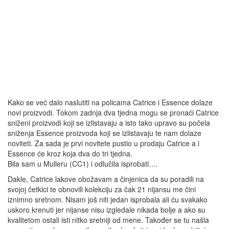
Kako se već dalo naslutiti na policama Catrice i Essence dolaze
novi proizvodi. Tokom zadnja dva tjedna mogu se pronaći Catrice
sniženi proizvodi koji se izlistavaju a isto tako upravo su počela
sniženja Essence proizvoda koji se izlistavaju te nam dolaze
noviteti. Za sada je prvi novitete pustio u prodaju Catrice a i
Essence će kroz koja dva do tri tjedna.
Bila sam u Mulleru (CC1) i odlučila isprobati….
Dakle, Catrice lakove obožavam a činjenica da su poradili na
svojoj četkici te obnovili kolekciju za čak 21 nijansu me čini
iznimno sretnom. Nisam još niti jedan isprobala ali ću svakako
uskoro krenuti jer nijanse nisu izgledale nikada bolje a ako su
kvalitetom ostali isti nitko sretniji od mene. Također se tu našla