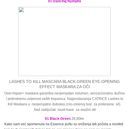
01 Dancing Nymphs
LASHES TO KILL MASCARA BLACK-GREEN EYE-OPENING
EFFECT MASKARA ZA OČI
Ova<//span> maskara garantira nevjerojatan volumen, senzacionalnu dužina
i jedinstvenu uvijenost vaših trepavica. Najprodavanija CATRICE Lashes to
Kill Maskara u nevjerojatno dubokoj crno-zelenoj boji za prekrasne oči.
Naš zaključak: must-have za snažni stil
01 Black-Green
28,90kn
Kako sam već spomenula na Essence pultu su sniženja tek počela a noviteti