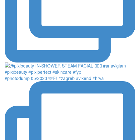
#photodump 05/2023 🫶🏻 #zagreb #vikend #hrva