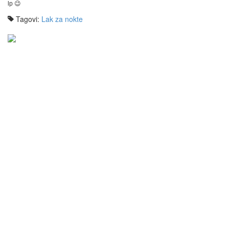
lp 😉
Tagovi:
Lak za nokte