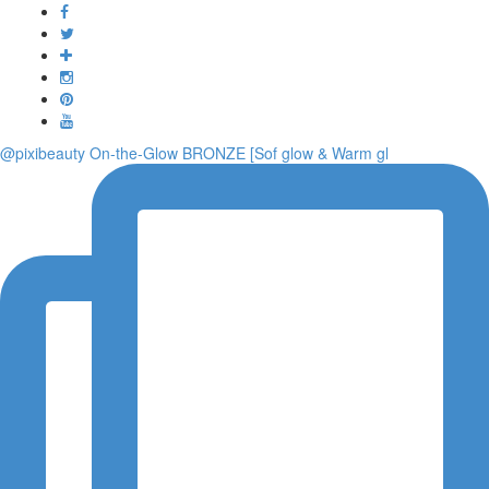
Toggle
navigati
@pixibeauty On-the-Glow BRONZE [Sof glow & Warm gl