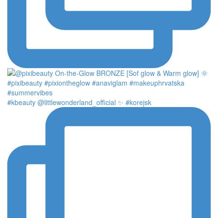
#kbeauty @littlewonderland_official ✨ #korejsk