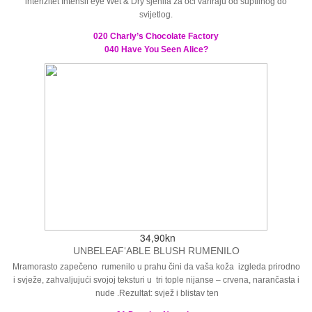
intenzitet Intensif’eye
Wet & Dry
sjenila za oči variraju od suptilnog do
svijetlog.
020 Charly’s Chocolate Factory
040 Have You Seen Alice?
34,90kn
UNBELEAF‘ABLE BLUSH RUMENILO
Mramorasto zapečeno rumenilo u prahu čini da vaša koža izgleda prirodno
i svježe, zahvaljujući svojoj teksturi u tri tople nijanse – crvena, narančasta i
nude .Rezultat: svjež i blistav ten