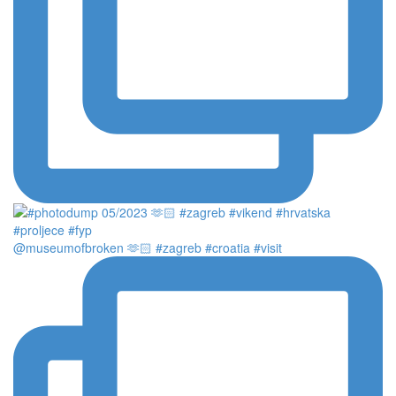
@museumofbroken 🫶🏻 #zagreb #croatia #visit