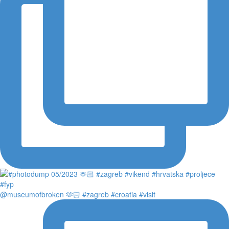
@museumofbroken 🫶🏻 #zagreb #croatia #visit