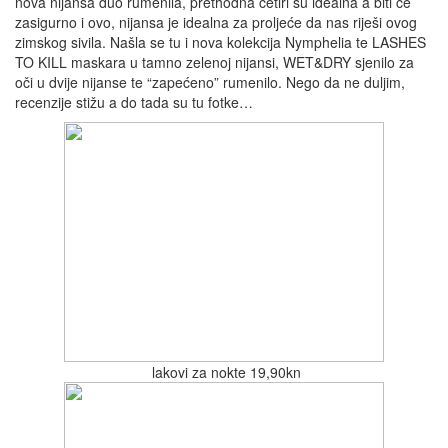
nova nijansa duo rumenila, prethodna četiri su idealna a biti će
zasigurno i ovo, nijansa je idealna za proljeće da nas riješi ovog
zimskog sivila. Našla se tu i nova kolekcija Nymphelia te LASHES
TO KILL maskara u tamno zelenoj nijansi, WET&DRY sjenilo za
oči u dvije nijanse te “zapećeno” rumenilo. Nego da ne duljim,
recenzije stižu a do tada su tu fotke…
lakovi za nokte 19,90kn