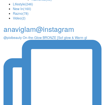
Lifestyle
(246)
New In
(160)
Razno
(78)
Video
(2)
anaviglam@instagram
@pixibeauty On-the-Glow BRONZE [Sof glow & Warm gl