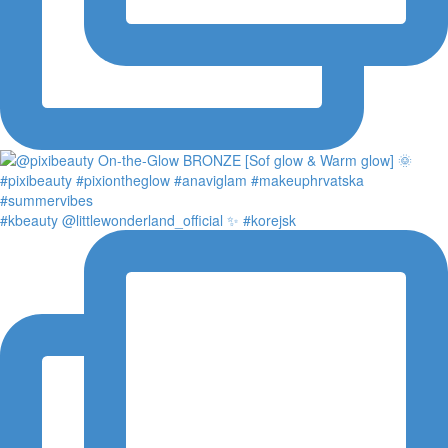
#kbeauty @littlewonderland_official ✨ #korejsk