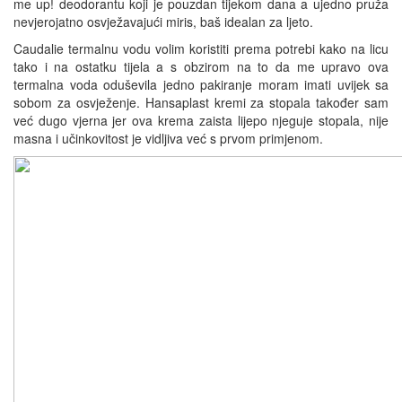
me up! deodorantu koji je pouzdan tijekom dana a ujedno pruža
nevjerojatno osvježavajući miris, baš idealan za ljeto.
Caudalie termalnu vodu volim koristiti prema potrebi kako na licu
tako i na ostatku tijela a s obzirom na to da me upravo ova
termalna voda oduševila jedno pakiranje moram imati uvijek sa
sobom za osvježenje. Hansaplast kremi za stopala također sam
već dugo vjerna jer ova krema zaista lijepo njeguje stopala, nije
masna i učinkovitost je vidljiva već s prvom primjenom.