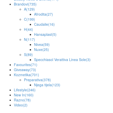
Brandovi
(735)
A
(129)
Afrodita
(27)
C
(199)
Caudalie
(16)
H
(44)
Hansaplast
(5)
N
(117)
Nivea
(59)
Nuxe
(25)
S
(89)
Specchiasol Verattiva Linea Sole
(3)
Favourites
(71)
Giveaway
(73)
Kozmetika
(701)
Preparativa
(378)
Njega tijela
(123)
Lifestyle
(246)
New In
(160)
Razno
(78)
Video
(2)