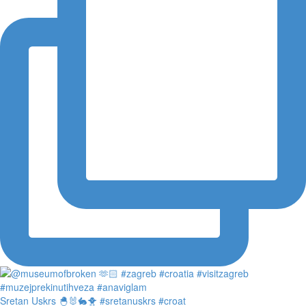
Sretan Uskrs 🐣🐰🐇🐥 #sretanuskrs #croat