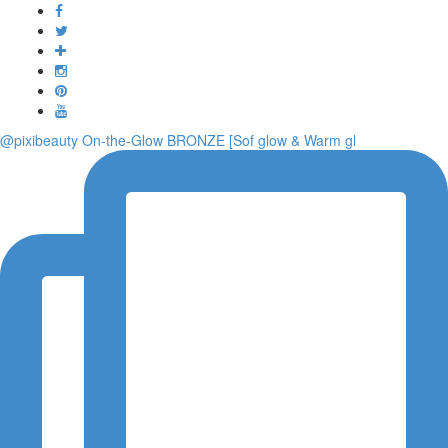
Toggle
navigati
@pixibeauty On-the-Glow BRONZE [Sof glow & Warm gl