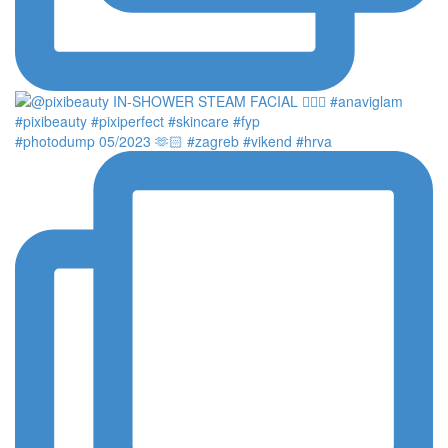
#photodump 05/2023 🫶🏻 #zagreb #vikend #hrva