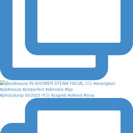
#photodump 05/2023 🫶🏻 #zagreb #vikend #hrva