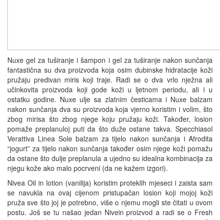
Nuxe gel za tuširanje i šampon i gel za tuširanje nakon sunčanja
fantastična su dva proizvoda koja osim dubinske hidratacije koži
pružaju predivan miris koji traje. Radi se o dva vrlo nježna ali
učinkovita proizvoda koji gode koži u ljetnom periodu, ali i u
ostatku godine. Nuxe ulje sa zlatnim česticama i Nuxe balzam
nakon sunčanja dva su proizvoda koja vjerno koristim i volim, što
zbog mirisa što zbog njege koju pružaju koži. Također, losion
pomaže preplanuloj puti da što duže ostane takva. Specchiasol
Verattiva Linea Sole balzam za tijelo nakon sunčanja i Afrodita
“jogurt” za tijelo nakon sunčanja također osim njege koži pomažu
da ostane što dulje preplanula a ujedno su idealna kombinacija za
njegu kože ako malo pocrveni (da ne kažem izgori).
Nivea Oil in lotion (vanilija) koristim proteklih mjeseci i zaista sam
se navukla na ovaj cijenom pristupačan losion koji mojoj koži
pruža sve što joj je potrebno, više o njemu mogli ste čitati u ovom
postu. Još se tu našao jedan Nivein proizvod a radi se o Fresh