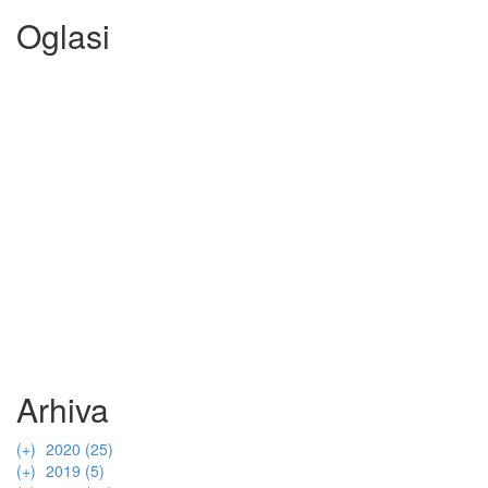
Oglasi
Arhiva
(+)
2020 (25)
(+)
(+)
2019 (5)
listopad (1)