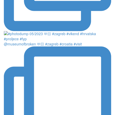
@museumofbroken 🫶🏻 #zagreb #croatia #visit