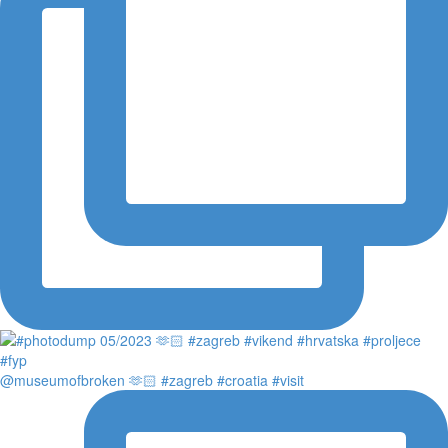
@museumofbroken 🫶🏻 #zagreb #croatia #visit