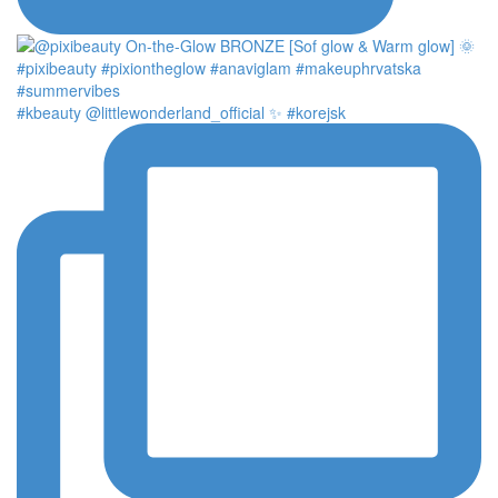
#kbeauty @littlewonderland_official ✨ #korejsk