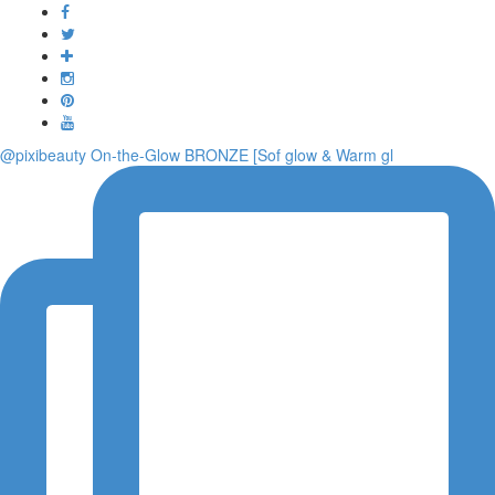
Toggle
navigati
@pixibeauty On-the-Glow BRONZE [Sof glow & Warm gl