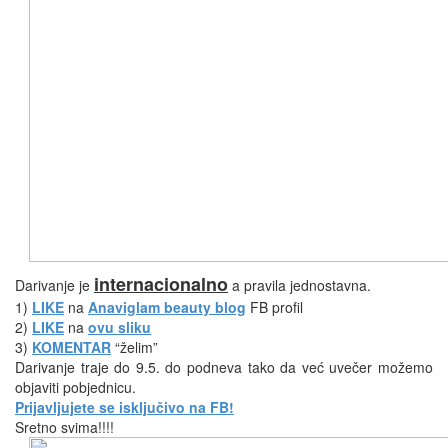
internacionalno
Darivanje je
a pravila jednostavna.
1)
LIKE
na
Anaviglam beauty blog
FB profil
2)
LIKE
na
ovu sliku
3)
KOMENTAR
“želim”
Darivanje traje do 9.5. do podneva tako da već uvečer možemo
objaviti pobjednicu.
Prijavljujete se isključivo na FB!
Sretno svima!!!!