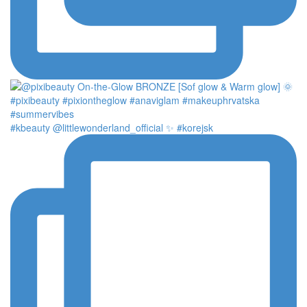
#kbeauty @littlewonderland_official ✨ #korejsk