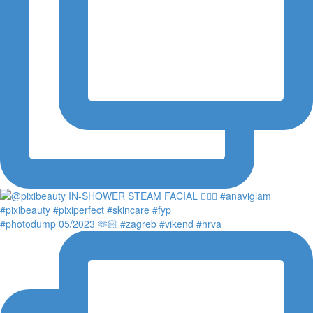
#photodump 05/2023 🫶🏻 #zagreb #vikend #hrva