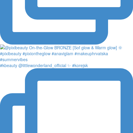
#kbeauty @littlewonderland_official ✨ #korejsk