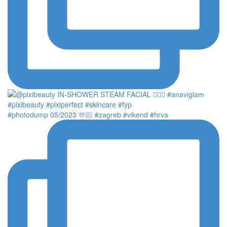
#photodump 05/2023 🫶🏻 #zagreb #vikend #hrva