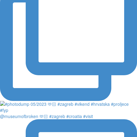
@museumofbroken 🫶🏻 #zagreb #croatia #visit