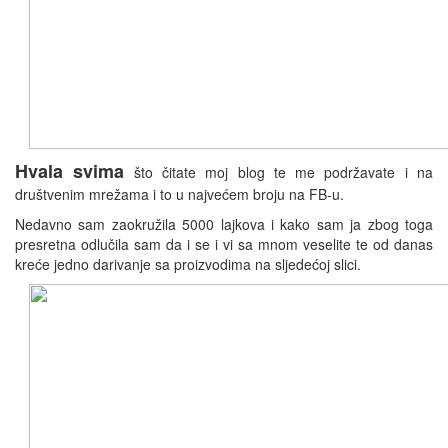
Hvala svima
što čitate moj blog te me podržavate i na
društvenim mrežama i to u najvećem broju na FB-u.
Nedavno sam zaokružila 5000 lajkova i kako sam ja zbog toga
presretna odlučila sam da i se i vi sa mnom veselite te od danas
kreće jedno darivanje sa proizvodima na sljedećoj slici.