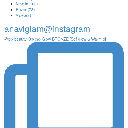
New In
(160)
Razno
(78)
Video
(2)
anaviglam@instagram
@pixibeauty On-the-Glow BRONZE [Sof glow & Warm gl