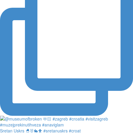
Sretan Uskrs 🐣🐰🐇🐥 #sretanuskrs #croat