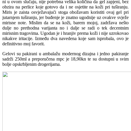
ni u ovom slučaju, nije potrebna velika količina da gel zapjeni, bez
obzira na perlice koje gotovo da i ne osjetite na koži pri tuširanju.
Miris je zaista osvježavajući stoga obožavam koristiti ovaj gel pri
jutarnjem tuširanju, jer buđenje je znatno ugodnije uz ovakve svježe
mirisne note. Mislim da se na koži, barem mojoj, zadržava nešto
dulje no prethodna varijanta no i dalje se radi o tek decentnim
mirisnim tragovima. Ugodan je i hranjiv prema koži i nije uzrokovao
nikakve iritacije. Između dva navedena koje sam isprobala, ovo je
definitivno moj favorit.
Gelovi su pakirani u ambalažu modernog dizajna i jedno pakiranje
sadrži 250ml a preporučena mpc je 18,90kn te su dostupni u svim
bolje opskrbljenim drogerijama.