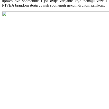
upravo ove spomenute i još dvije varijante koje nemaju veze s
NIVEA brandom stoga ću njih spomenuti nekom drugom prilikom.