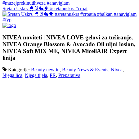
Sretan Uskrs 🐣🐰🐇🐥 #sretanuskrs #croat
NIVEA noviteti | NIVEA LOVE gelovi za tuširanje,
NIVEA Orange Blossom & Avocado Oil uljni losion,
NIVEA Soft MIX ME, NIVEA MicellAIR Expert
linija
Kategorije:
Beauty new in
,
Beauty News & Events
,
Nivea
,
Njega lica
,
Njega tijela
,
PR
,
Preparativa