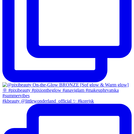
#kbeauty @littlewonderland_official ✨ #korejsk