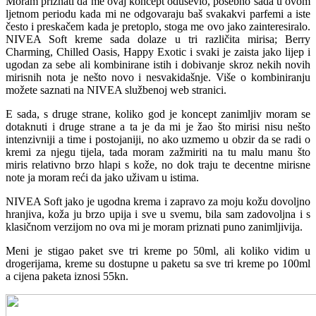
Moram priznati da me ovaj koncept oduševio, posebno sada u ovom
ljetnom periodu kada mi ne odgovaraju baš svakakvi parfemi a iste
često i preskačem kada je pretoplo, stoga me ovo jako zainteresiralo.
NIVEA Soft kreme sada dolaze u tri različita mirisa; Berry
Charming, Chilled Oasis, Happy Exotic i svaki je zaista jako lijep i
ugodan za sebe ali kombinirane istih i dobivanje skroz nekih novih
mirisnih nota je nešto novo i nesvakidašnje. Više o kombiniranju
možete saznati na NIVEA službenoj web stranici.
E sada, s druge strane, koliko god je koncept zanimljiv moram se
dotaknuti i druge strane a ta je da mi je žao što mirisi nisu nešto
intenzivniji a time i postojaniji, no ako uzmemo u obzir da se radi o
kremi za njegu tijela, tada moram zažmiriti na tu malu manu što
miris relativno brzo hlapi s kože, no dok traju te decentne mirisne
note ja moram reći da jako uživam u istima.
NIVEA Soft jako je ugodna krema i zapravo za moju kožu dovoljno
hranjiva, koža ju brzo upija i sve u svemu, bila sam zadovoljna i s
klasičnom verzijom no ova mi je moram priznati puno zanimljivija.
Meni je stigao paket sve tri kreme po 50ml, ali koliko vidim u
drogerijama, kreme su dostupne u paketu sa sve tri kreme po 100ml
a cijena paketa iznosi 55kn.