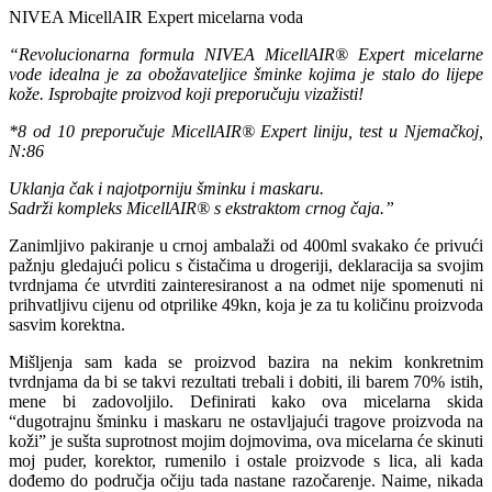
NIVEA MicellAIR Expert micelarna voda
“Revolucionarna formula NIVEA MicellAIR® Expert micelarne
vode idealna je za obožavateljice šminke kojima je stalo do lijepe
kože. Isprobajte proizvod koji preporučuju vizažisti!
*8 od 10 preporučuje MicellAIR® Expert liniju, test u Njemačkoj,
N:86
Uklanja čak i najotporniju šminku i maskaru.
Sadrži kompleks MicellAIR® s ekstraktom crnog čaja.”
Zanimljivo pakiranje u crnoj ambalaži od 400ml svakako će privući
pažnju gledajući policu s čistačima u drogeriji, deklaracija sa svojim
tvrdnjama će utvrditi zainteresiranost a na odmet nije spomenuti ni
prihvatljivu cijenu od otprilike 49kn, koja je za tu količinu proizvoda
sasvim korektna.
Mišljenja sam kada se proizvod bazira na nekim konkretnim
tvrdnjama da bi se takvi rezultati trebali i dobiti, ili barem 70% istih,
mene bi zadovoljilo. Definirati kako ova micelarna skida
“dugotrajnu šminku i maskaru ne ostavljajući tragove proizvoda na
koži” je sušta suprotnost mojim dojmovima, ova micelarna će skinuti
moj puder, korektor, rumenilo i ostale proizvode s lica, ali kada
dođemo do područja očiju tada nastane razočarenje. Naime, nikada