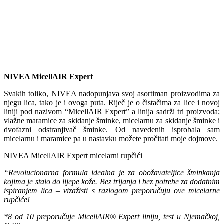
NIVEA MicellAIR Expert
Svakih toliko, NIVEA nadopunjava svoj asortiman proizvodima za
njegu lica, tako je i ovoga puta. Riječ je o čistačima za lice i novoj
liniji pod nazivom “MicellAIR Expert” a linija sadrži tri proizvoda;
vlažne maramice za skidanje šminke, micelarnu za skidanje šminke i
dvofazni odstranjivač šminke. Od navedenih isprobala sam
micelarnu i maramice pa u nastavku možete pročitati moje dojmove.
NIVEA MicellAIR Expert micelarni rupčići
“Revolucionarna formula idealna je za obožavateljice šminkanja
kojima je stalo do lijepe kože. Bez trljanja i bez potrebe za dodatnim
ispiranjem lica – vizažisti s razlogom preporučuju ove micelarne
rupčiće!
*8 od 10 preporučuje MicellAIR® Expert liniju, test u Njemačkoj,