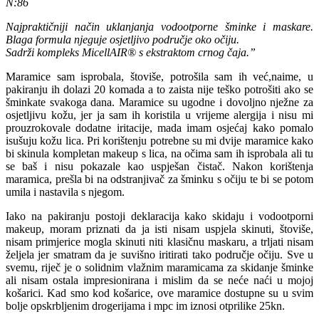
N:86
Najpraktičniji način uklanjanja vodootporne šminke i maskare.
Blaga formula njeguje osjetljivo područje oko očiju.
Sadrži kompleks MicellAIR® s ekstraktom crnog čaja.”
Maramice sam isprobala, štoviše, potrošila sam ih već,naime, u
pakiranju ih dolazi 20 komada a to zaista nije teško potrošiti ako se
šminkate svakoga dana. Maramice su ugodne i dovoljno nježne za
osjetljivu kožu, jer ja sam ih koristila u vrijeme alergija i nisu mi
prouzrokovale dodatne iritacije, mada imam osjećaj kako pomalo
isušuju kožu lica. Pri korištenju potrebne su mi dvije maramice kako
bi skinula kompletan makeup s lica, na očima sam ih isprobala ali tu
se baš i nisu pokazale kao uspješan čistač. Nakon korištenja
maramica, prešla bi na odstranjivač za šminku s očiju te bi se potom
umila i nastavila s njegom.
Iako na pakiranju postoji deklaracija kako skidaju i vodootporni
makeup, moram priznati da ja isti nisam uspjela skinuti, štoviše,
nisam primjerice mogla skinuti niti klasičnu maskaru, a trljati nisam
željela jer smatram da je suvišno iritirati tako područje očiju. Sve u
svemu, riječ je o solidnim vlažnim maramicama za skidanje šminke
ali nisam ostala impresionirana i mislim da se neće naći u mojoj
košarici. Kad smo kod košarice, ove maramice dostupne su u svim
bolje opskrbljenim drogerijama i mpc im iznosi otprilike 25kn.