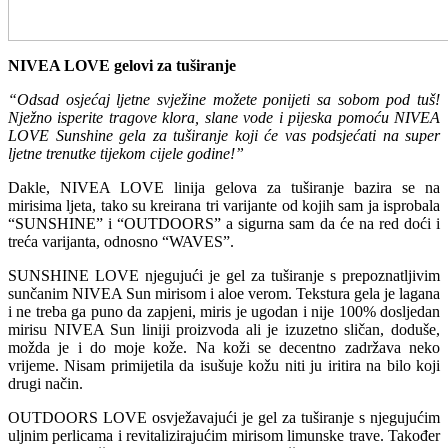
NIVEA LOVE gelovi za tuširanje
“Odsad osjećaj ljetne svježine možete ponijeti sa sobom pod tuš!
Nježno isperite tragove klora, slane vode i pijeska pomoću NIVEA
LOVE Sunshine gela za tuširanje koji će vas podsjećati na super
ljetne trenutke tijekom cijele godine!”
Dakle, NIVEA LOVE linija gelova za tuširanje bazira se na
mirisima ljeta, tako su kreirana tri varijante od kojih sam ja isprobala
“SUNSHINE” i “OUTDOORS” a sigurna sam da će na red doći i
treća varijanta, odnosno “WAVES”.
SUNSHINE LOVE njegujući je gel za tuširanje s prepoznatljivim
sunčanim NIVEA Sun mirisom i aloe verom. Tekstura gela je lagana
i ne treba ga puno da zapjeni, miris je ugodan i nije 100% dosljedan
mirisu NIVEA Sun liniji proizvoda ali je izuzetno sličan, doduše,
možda je i do moje kože. Na koži se decentno zadržava neko
vrijeme. Nisam primijetila da isušuje kožu niti ju iritira na bilo koji
drugi način.
OUTDOORS LOVE osvježavajući je gel za tuširanje s njegujućim
uljnim perlicama i revitalizirajućim mirisom limunske trave. Također