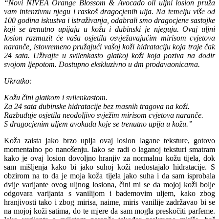
“Novi NIVEA Orange Blossom & Avocado oil uljni losion pruža
vam intenzivnu njegu i raskoš dragocjenih ulja. Na temelju više od
100 godina iskustva i istraživanja, odabrali smo dragocjene sastojke
koji se trenutno upijaju u kožu i dubinski je njeguju. Ovaj uljni
losion razmazit će vaša osjetila osvježavajućim mirisom cvjetova
naranče, istovremeno pružajući vašoj koži hidrataciju koja traje čak
24 sata. Uživajte u svilenkasto glatkoj koži koja poziva na dodir
svojom ljepotom. Dostupno ekskluzivno u dm prodavaonicama.
Ukratko:
Kožu čini glatkom i svilenkastom.
Za 24 sata dubinske hidratacije bez masnih tragova na koži.
Razbuđuje osjetila neodoljivo svježim mirisom cvjetova naranče.
S dragocjenim uljem avokada koje se trenutno upija u kožu.”
Koža zaista jako brzo upija ovaj losion lagane teksture, gotovo
momentalno po nanošenju. Iako se radi o laganoj teksturi smatram
kako je ovaj losion dovoljno hranjiv za normalnu kožu tijela, dok
sam mišljenja kako bi jako suhoj koži nedostajalo hidratacije. S
obzirom na to da je moja koža tijela jako suha i da sam isprobala
dvije varijante ovog uljnog losiona, čini mi se da mojoj koži bolje
odgovara varijanta s vanilijom i bademovim uljem, kako zbog
hranjivosti tako i zbog mirisa, naime, miris vanilije zadržavao bi se
na mojoj koži satima, do te mjere da sam mogla preskočiti parfeme.