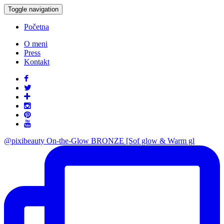
Toggle navigation
Početna
O meni
Press
Kontakt
@pixibeauty On-the-Glow BRONZE [Sof glow & Warm gl