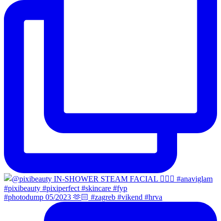
#photodump 05/2023 🫶🏻 #zagreb #vikend #hrva