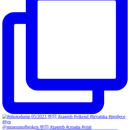
@museumofbroken 🫶🏻 #zagreb #croatia #visit