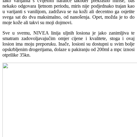
Iako varijanta s cvijetom naranče također prekrasno miriše, baš
nekako odgovara ljetnom periodu, miris nije podjednako trajan kao
u varijanti s vanilijom, zadržava se na koži ali decentno ga osjetite
svega sat do dva maksimalno, od nanošenja. Opet, možda je to do
moje kože ali takvi su moji dojmovi.
Sve u svemu, NIVEA linija uljnih losiona je jako zanimljiva te
smatram zadovoljavajućim omjer cijene i kvalitete, stoga i ovaj
losion ima moju preporuku. Inače, losioni su dostupni u svim bolje
opskrbljenim drogerijama, dolaze u pakiranju od 200ml a mpc iznosi
otprilike 35kn.