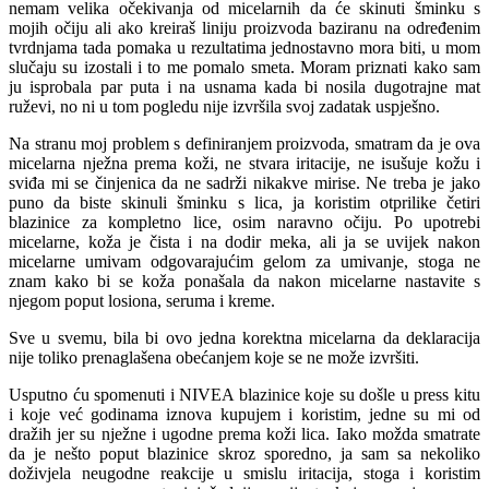
nemam velika očekivanja od micelarnih da će skinuti šminku s
mojih očiju ali ako kreiraš liniju proizvoda baziranu na određenim
tvrdnjama tada pomaka u rezultatima jednostavno mora biti, u mom
slučaju su izostali i to me pomalo smeta. Moram priznati kako sam
ju isprobala par puta i na usnama kada bi nosila dugotrajne mat
ruževi, no ni u tom pogledu nije izvršila svoj zadatak uspješno.
Na stranu moj problem s definiranjem proizvoda, smatram da je ova
micelarna nježna prema koži, ne stvara iritacije, ne isušuje kožu i
sviđa mi se činjenica da ne sadrži nikakve mirise. Ne treba je jako
puno da biste skinuli šminku s lica, ja koristim otprilike četiri
blazinice za kompletno lice, osim naravno očiju. Po upotrebi
micelarne, koža je čista i na dodir meka, ali ja se uvijek nakon
micelarne umivam odgovarajućim gelom za umivanje, stoga ne
znam kako bi se koža ponašala da nakon micelarne nastavite s
njegom poput losiona, seruma i kreme.
Sve u svemu, bila bi ovo jedna korektna micelarna da deklaracija
nije toliko prenaglašena obećanjem koje se ne može izvršiti.
Usputno ću spomenuti i NIVEA blazinice koje su došle u press kitu
i koje već godinama iznova kupujem i koristim, jedne su mi od
dražih jer su nježne i ugodne prema koži lica. Iako možda smatrate
da je nešto poput blazinice skroz sporedno, ja sam sa nekoliko
doživjela neugodne reakcije u smislu iritacija, stoga i koristim