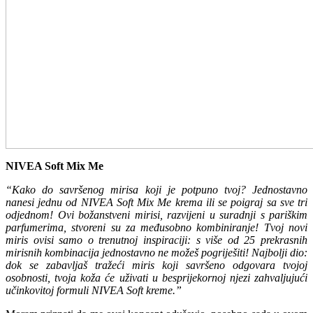
NIVEA Soft Mix Me
“Kako do savršenog mirisa koji je potpuno tvoj? Jednostavno
nanesi jednu od NIVEA Soft Mix Me krema ili se poigraj sa sve tri
odjednom! Ovi božanstveni mirisi, razvijeni u suradnji s pariškim
parfumerima, stvoreni su za međusobno kombiniranje! Tvoj novi
miris ovisi samo o trenutnoj inspiraciji: s više od 25 prekrasnih
mirisnih kombinacija jednostavno ne možeš pogriješiti! Najbolji dio:
dok se zabavljaš tražeći miris koji savršeno odgovara tvojoj
osobnosti, tvoja koža će uživati u besprijekornoj njezi zahvaljujući
učinkovitoj formuli NIVEA Soft kreme.”