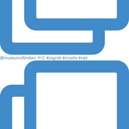
@museumofbroken 🫶🏻 #zagreb #croatia #visit