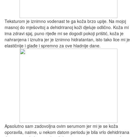
Teksturom je iznimno vodenast te ga koža brzo upije. Na mojoj
masnoj do mješovitoj a dehidriranoj koži djeluje odlično. Koža mi
ima zdravi sjaj, puno rijeđe mi se dogodi pokoji prištić, koža je
nahranjena i iznutra jer je iznimno hidratantan, isto tako lice mi je
elastičnije i glađe i spremno za ove hladnije dane.
Apsolutno sam zadovoljna ovim serumom jer mi je se koža
oporavila, naime, u nekom datom periodu je bila vrlo dehidrirana