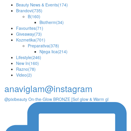
Beauty News & Events
(174)
Brandovi
(735)
B
(160)
Biotherm
(34)
Favourites
(71)
Giveaway
(73)
Kozmetika
(701)
Preparativa
(378)
Njega lica
(214)
Lifestyle
(246)
New In
(160)
Razno
(78)
Video
(2)
anaviglam@instagram
@pixibeauty On-the-Glow BRONZE [Sof glow & Warm gl