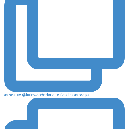
#kbeauty @littlewonderland_official ✨ #korejsk