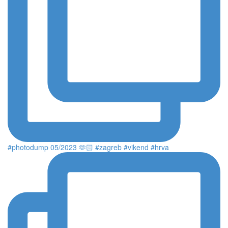
#photodump 05/2023 🫶🏻 #zagreb #vikend #hrva