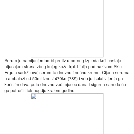
Serum je namijenjen borbi protiv umornog izgleda koji nastaje
utjecajem stresa zbog kojeg koža trpi. Linija pod nazivom Skin
Ergetc sadrži ovaj serum te dnevnu i noćnu kremu. Cijena seruma
u ambalaži od 50ml iznosi 470kn (78$) i vrlo je isplativ jer ja ga
koristim dava puta dnevno već mjesec dana i sigurna sam da ću
ga potrošiti tek negdje krajem godine.