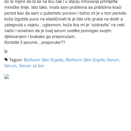
do te mjere da bi se na licu čak i u stanju mirovanja primijetile
mimičke linije. Isto tako, imala sam problema sa prištićima kraći
period kao da sam u pubertetu ponovo i točno mi je u tom periodu
koža izgubila puno na elastičnosti te je bila vrlo gruba na dodir a
zategnuta u osjetu…uglavnom, koža lica mi je “ozdravila” na neki
način i smatram da je ovaj serum uvelike pomogao svojim
djelovanjem i svakako ga preporučam.
Koristite li serume…preporuke??
lp
Tagovi:
Biotherm Skin Ergetic
,
Biotherm Skin Ergetic Serum
,
Serum
,
Serum za lice