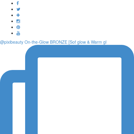
Toggle
navigati
@pixibeauty On-the-Glow BRONZE [Sof glow & Warm gl