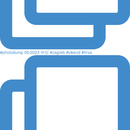
#photodump 05/2023 🫶🏻 #zagreb #vikend #hrva