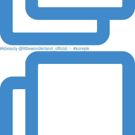
#kbeauty @littlewonderland_official ✨ #korejsk