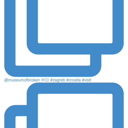
@museumofbroken 🫶🏻 #zagreb #croatia #visit