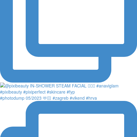
#photodump 05/2023 🫶🏻 #zagreb #vikend #hrva