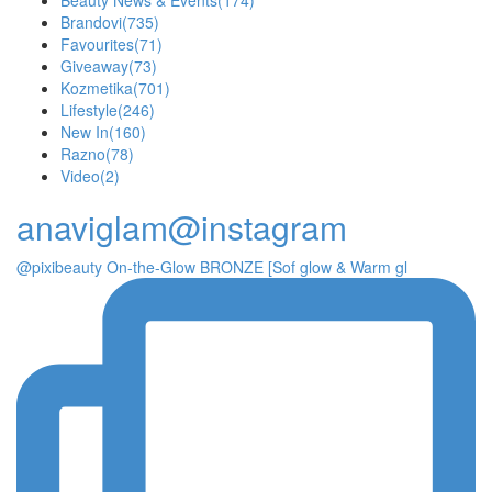
Beauty News & Events
(174)
Brandovi
(735)
Favourites
(71)
Giveaway
(73)
Kozmetika
(701)
Lifestyle
(246)
New In
(160)
Razno
(78)
Video
(2)
anaviglam@instagram
@pixibeauty On-the-Glow BRONZE [Sof glow & Warm gl