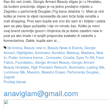
Kao što već znate, Giorgio Armani Beauty stigao je i u Hrvatsku,
da budem preciznija, stigao je na jedno prodajno mjesto u
Zagrebu u parfumeriji Douglas (Trg bana Jelačića 1). Malo je reći
koliko je mene ta vijest razveselila da sam brže bolje svratila u
mali shopping. Prvo sam kupila sve ono što sam si i željela i zaista
sam se jako lijepo počastila i nije mi nimalo žao. Koliko je meni
ovaj brand zanimljiv govori i činjenica da je dobio zasebni new in
post pa ako imate i vi svojih preporuka svakako ih ostavite u
komentarima. Dakle, kupila sam si…
bb krema
,
Beauty new in
,
Beauty News & Events
,
Giorgio
Armani
,
Highlighter
,
Iluminator
,
Korektor
,
Makeup
,
Maskara
,
New
In
,
Puder
,
tonirana krema
,
Concealer
,
Croatia
,
Eyes To Kill
,
Face
Fabric
,
Foundation
,
Giorgio Armani Beauty
,
Giorgio Armani
Beauty Hrvatska
,
High Precision Retouch
,
Illuminator
,
Lasting Silk
,
Luminous Silk
,
Maestro
,
Maestro Eraser
,
Parfumerija Douglas
,
Zagreb
Pročitaj članak
anaviglam@gmail.com