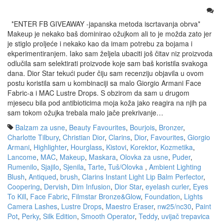
*ENTER FB GIVEAWAY -japanska metoda iscrtavanja obrva*
Makeup je nekako baš dominirao ožujkom ali to je možda zato jer
je stiglo proljeće i nekako kao da imam potrebu za bojama i
ekperimentiranjem. Iako sam željela ubaciti još čitav niz proizvoda
odlučila sam selektirati proizvode koje sam baš koristila svakoga
dana. Dior Star tekući puder čiju sam recenziju objavila u ovom
postu koristila sam u kombinaciji sa malo Giorgio Armani Face
Fabric-a i MAC Lustre Drops. S obzirom da sam u drugom
mjesecu bila pod antibioticima moja koža jako reagira na njih pa
sam tokom ožujka trebala malo jače prekrivanje…
Balzam za usne
,
Beauty Favourites
,
Bourjois
,
Bronzer
,
Charlotte Tilbury
,
Christian Dior
,
Clarins
,
Dior
,
Favourites
,
Giorgio
Armani
,
Highlighter
,
Hourglass
,
Kistovi
,
Korektor
,
Kozmetika
,
Lancome
,
MAC
,
Makeup
,
Maskara
,
Olovka za usne
,
Puder
,
Rumenilo
,
Sjajilo
,
Sjenila
,
Tarte
,
Tuš/Olovka
,
Ambient Lighting
Blush
,
Antiqued
,
brush
,
Clarins Instant Light Lip Balm Perfector
,
Coopering
,
Dervish
,
Dim Infusion
,
Dior Star
,
eyelash curler
,
Eyes
To Kill
,
Face Fabric
,
Filmstar Bronze&Glow
,
Foundation
,
Lights
Camera Lashes
,
Lustre Drops
,
Maestro Eraser
,
nw25/nc30
,
Paint
Pot
,
Perky
,
Silk Edition
,
Smooth Operator
,
Teddy
,
uvijač trepavica