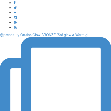
Toggle
navigati
@pixibeauty On-the-Glow BRONZE [Sof glow & Warm gl