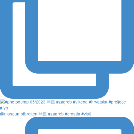
@museumofbroken 🫶🏻 #zagreb #croatia #visit