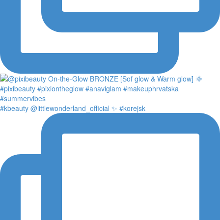
#kbeauty @littlewonderland_official ✨ #korejsk