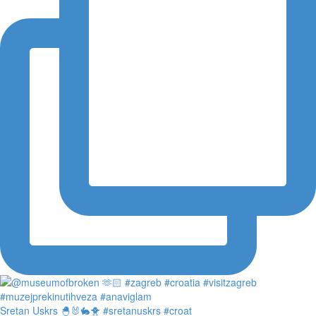
Sretan Uskrs 🐣🐰🐇🐥 #sretanuskrs #croat