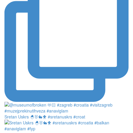
Sretan Uskrs 🐣🐰🐇🐥 #sretanuskrs #croat