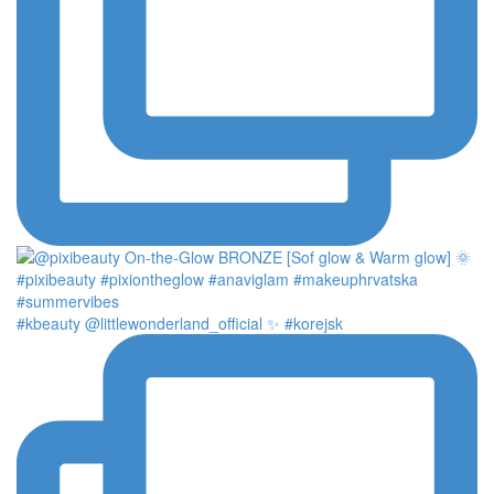
#kbeauty @littlewonderland_official ✨ #korejsk