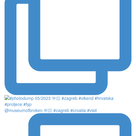
@museumofbroken 🫶🏻 #zagreb #croatia #visit