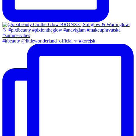
#kbeauty @littlewonderland_official ✨ #korejsk