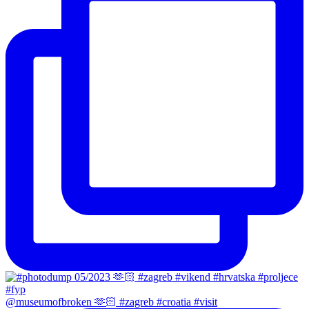
@museumofbroken 🫶🏻 #zagreb #croatia #visit