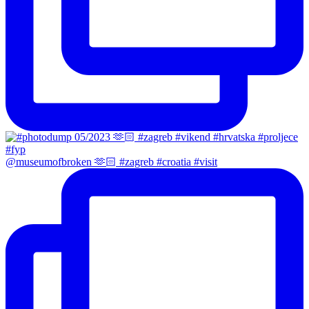
@museumofbroken 🫶🏻 #zagreb #croatia #visit