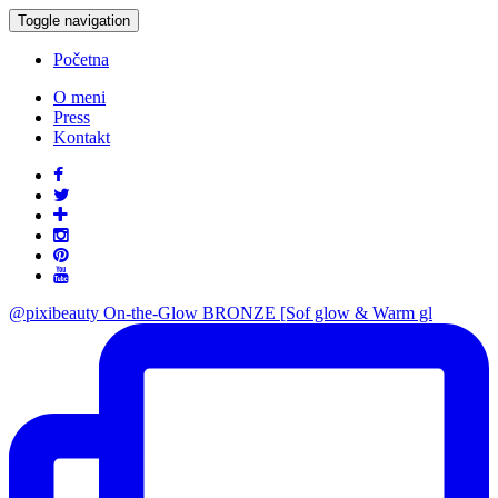
Toggle navigation
Početna
O meni
Press
Kontakt
@pixibeauty On-the-Glow BRONZE [Sof glow & Warm gl