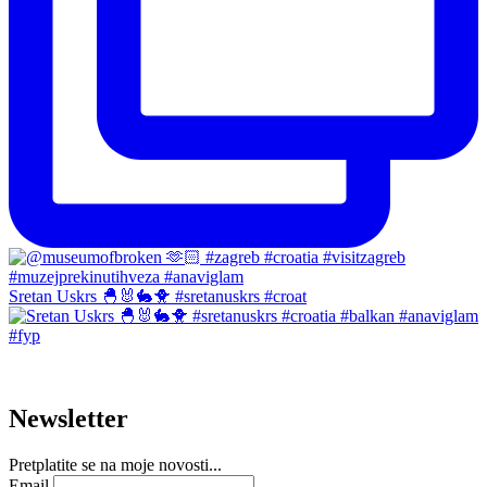
Sretan Uskrs 🐣🐰🐇🐥 #sretanuskrs #croat
Newsletter
Pretplatite se na moje novosti...
Email