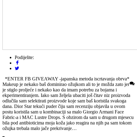
Podijelite:
*ENTER FB GIVEAWAY -japanska metoda iscrtavanja obrva*
Makeup je nekako baš dominirao ožujkom ali to je možda zato jer
je stiglo proljeće i nekako kao da imam potrebu za bojama i
ekperimentiranjem. Iako sam željela ubaciti još čitav niz proizvoda
odlučila sam selektirati proizvode koje sam baš koristila svakoga
dana. Dior Star tekući puder čiju sam recenziju objavila u ovom
postu koristila sam u kombinaciji sa malo Giorgio Armani Face
Fabric-a i MAC Lustre Drops. S obzirom da sam u drugom mjesecu
bila pod antibioticima moja koža jako reagira na njih pa sam tokom
ožujka trebala malo jače prekrivanje…