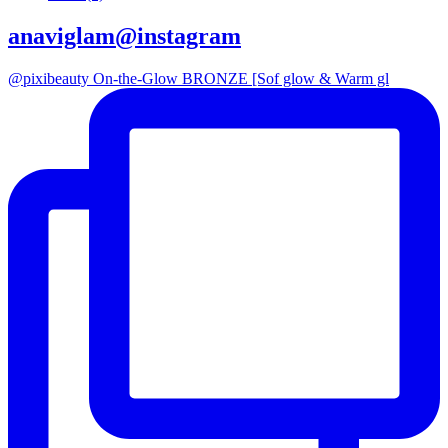
anaviglam@instagram
@pixibeauty On-the-Glow BRONZE [Sof glow & Warm gl