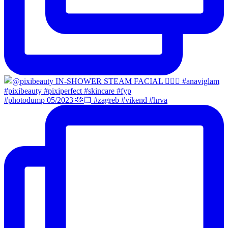
#photodump 05/2023 🫶🏻 #zagreb #vikend #hrva