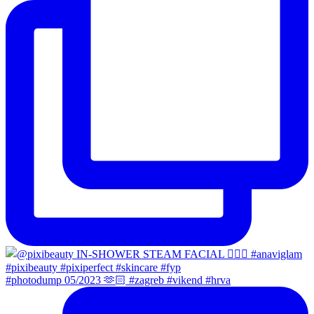
#photodump 05/2023 🫶🏻 #zagreb #vikend #hrva