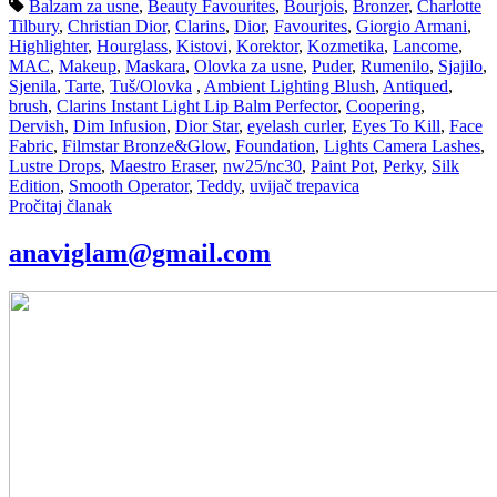
Balzam za usne
,
Beauty Favourites
,
Bourjois
,
Bronzer
,
Charlotte
Tilbury
,
Christian Dior
,
Clarins
,
Dior
,
Favourites
,
Giorgio Armani
,
Highlighter
,
Hourglass
,
Kistovi
,
Korektor
,
Kozmetika
,
Lancome
,
MAC
,
Makeup
,
Maskara
,
Olovka za usne
,
Puder
,
Rumenilo
,
Sjajilo
,
Sjenila
,
Tarte
,
Tuš/Olovka
,
Ambient Lighting Blush
,
Antiqued
,
brush
,
Clarins Instant Light Lip Balm Perfector
,
Coopering
,
Dervish
,
Dim Infusion
,
Dior Star
,
eyelash curler
,
Eyes To Kill
,
Face
Fabric
,
Filmstar Bronze&Glow
,
Foundation
,
Lights Camera Lashes
,
Lustre Drops
,
Maestro Eraser
,
nw25/nc30
,
Paint Pot
,
Perky
,
Silk
Edition
,
Smooth Operator
,
Teddy
,
uvijač trepavica
Pročitaj članak
anaviglam@gmail.com