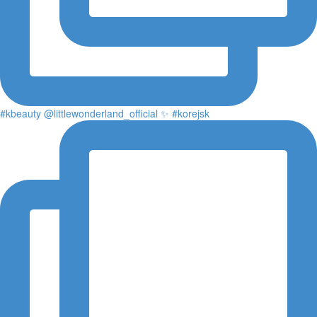
#kbeauty @littlewonderland_official ✨ #korejsk