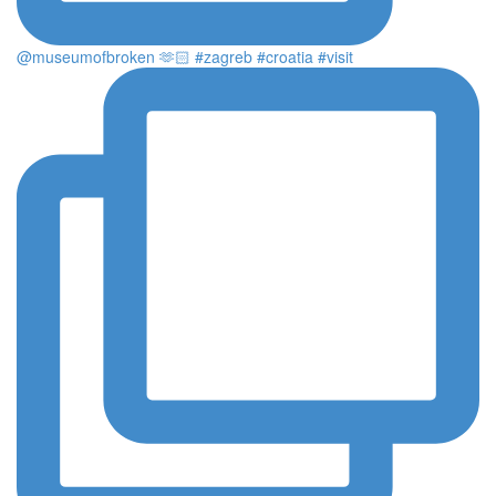
@museumofbroken 🫶🏻 #zagreb #croatia #visit