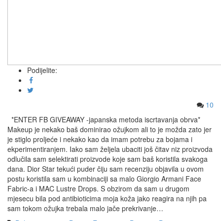
Podijelite:
10
*ENTER FB GIVEAWAY -japanska metoda iscrtavanja obrva*
Makeup je nekako baš dominirao ožujkom ali to je možda zato jer
je stiglo proljeće i nekako kao da imam potrebu za bojama i
ekperimentiranjem. Iako sam željela ubaciti još čitav niz proizvoda
odlučila sam selektirati proizvode koje sam baš koristila svakoga
dana. Dior Star tekući puder čiju sam recenziju objavila u ovom
postu koristila sam u kombinaciji sa malo Giorgio Armani Face
Fabric-a i MAC Lustre Drops. S obzirom da sam u drugom
mjesecu bila pod antibioticima moja koža jako reagira na njih pa
sam tokom ožujka trebala malo jače prekrivanje…