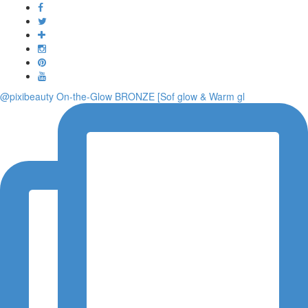
Toggle
navigati
@pixibeauty On-the-Glow BRONZE [Sof glow & Warm gl