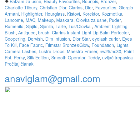
Balzam za usne
,
Beauty Favourites
,
Bourjois
,
Bronzer
,
Charlotte Tilbury
,
Christian Dior
,
Clarins
,
Dior
,
Favourites
,
Giorgio
Armani
,
Highlighter
,
Hourglass
,
Kistovi
,
Korektor
,
Kozmetika
,
Lancome
,
MAC
,
Makeup
,
Maskara
,
Olovka za usne
,
Puder
,
Rumenilo
,
Sjajilo
,
Sjenila
,
Tarte
,
Tuš/Olovka
,
Ambient Lighting
Blush
,
Antiqued
,
brush
,
Clarins Instant Light Lip Balm Perfector
,
Coopering
,
Dervish
,
Dim Infusion
,
Dior Star
,
eyelash curler
,
Eyes
To Kill
,
Face Fabric
,
Filmstar Bronze&Glow
,
Foundation
,
Lights
Camera Lashes
,
Lustre Drops
,
Maestro Eraser
,
nw25/nc30
,
Paint
Pot
,
Perky
,
Silk Edition
,
Smooth Operator
,
Teddy
,
uvijač trepavica
Pročitaj članak
anaviglam@gmail.com