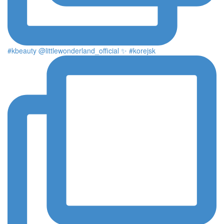
#kbeauty @littlewonderland_official ✨ #korejsk