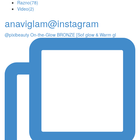
Razno
(78)
Video
(2)
anaviglam@instagram
@pixibeauty On-the-Glow BRONZE [Sof glow & Warm gl