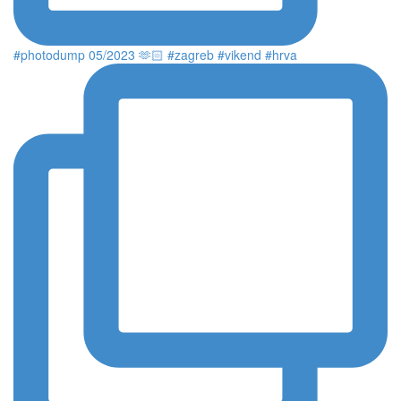
#photodump 05/2023 🫶🏻 #zagreb #vikend #hrva