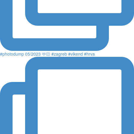
#photodump 05/2023 🫶🏻 #zagreb #vikend #hrva