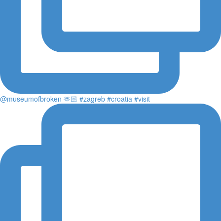
@museumofbroken 🫶🏻 #zagreb #croatia #visit