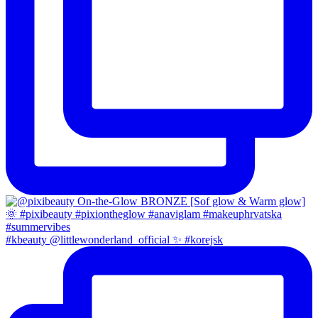
#kbeauty @littlewonderland_official ✨ #korejsk