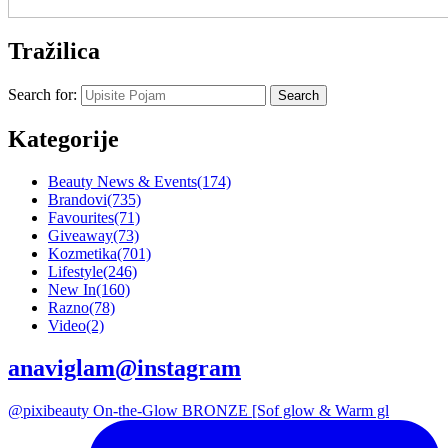
Tražilica
Search for:
Kategorije
Beauty News & Events
(174)
Brandovi
(735)
Favourites
(71)
Giveaway
(73)
Kozmetika
(701)
Lifestyle
(246)
New In
(160)
Razno
(78)
Video
(2)
anaviglam@instagram
@pixibeauty On-the-Glow BRONZE [Sof glow & Warm gl