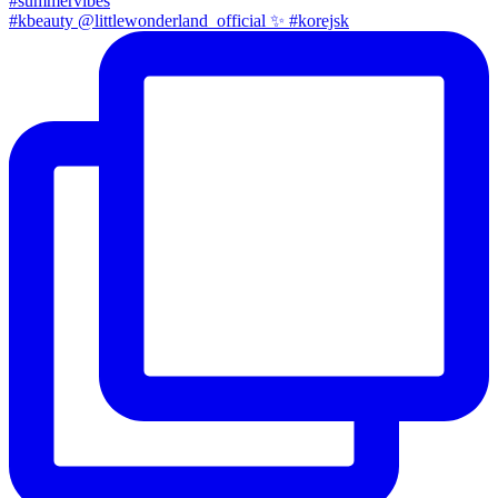
#kbeauty @littlewonderland_official ✨ #korejsk