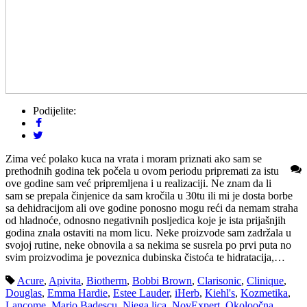
Podijelite:
Zima već polako kuca na vrata i moram priznati ako sam se
prethodnih godina tek počela u ovom periodu pripremati za istu
ove godine sam već pripremljena i u realizaciji. Ne znam da li
sam se prepala činjenice da sam kročila u 30tu ili mi je dosta borbe
sa dehidracijom ali ove godine ponosno mogu reći da nemam straha
od hladnoće, odnosno negativnih posljedica koje je ista prijašnjih
godina znala ostaviti na mom licu. Neke proizvode sam zadržala u
svojoj rutine, neke obnovila a sa nekima se susrela po prvi puta no
svim proizvodima je poveznica dubinska čistoća te hidratacija,…
Acure
,
Apivita
,
Biotherm
,
Bobbi Brown
,
Clarisonic
,
Clinique
,
Douglas
,
Emma Hardie
,
Estee Lauder
,
iHerb
,
Kiehl's
,
Kozmetika
,
Lancome
,
Mario Badescu
,
Njega lica
,
NovExpert
,
Okoloočna