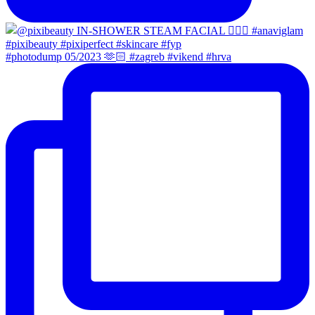
#photodump 05/2023 🫶🏻 #zagreb #vikend #hrva