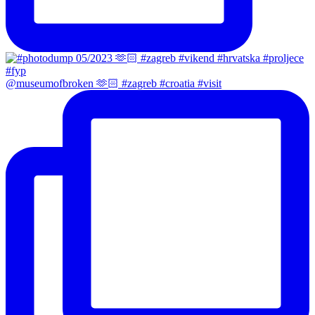
@museumofbroken 🫶🏻 #zagreb #croatia #visit