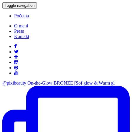
Toggle navigation
Početna
O meni
Press
Kontakt
@pixibeauty On-the-Glow BRONZE [Sof glow & Warm gl