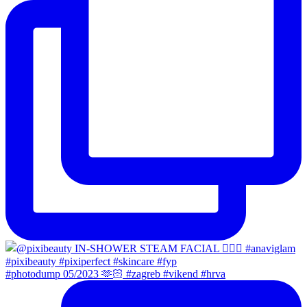
#photodump 05/2023 🫶🏻 #zagreb #vikend #hrva