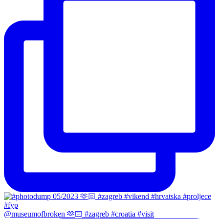
@museumofbroken 🫶🏻 #zagreb #croatia #visit